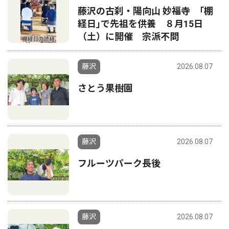
藤沢の古刹・陽向山 妙福寺 ｢棚
経日｣で先祖を供養 ８月15日
（土）に開催 宗派不問
藤沢
2026.08.07
さとう果樹園
藤沢
2026.08.07
フルーツパーク長後
藤沢
2026.08.07