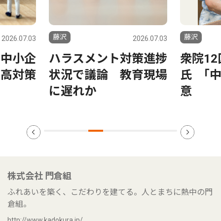
藤沢
藤沢
2026.07.03
2026.06.19
対策進捗
衆院12区落選の阿部
藤沢市
教育現場
氏 ｢中道｣離党語る真
公開 
意
万円
株式会社 門倉組
ふれあいを築く、こだわりを建てる。人とまちに熱中の門
倉組。
http://www.kadokura.jp/