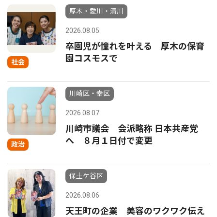
厚木・愛川・清川
2026.08.05
卒園児が憧れを叶える 厚木の保育
園コスモスで
社会
川崎区・幸区
2026.08.07
川崎市議会 会派略称 日本共産党
へ ８月１日付で変更
政治
保土ケ谷区
2026.08.06
天王町の企業 美容のワクワク伝え