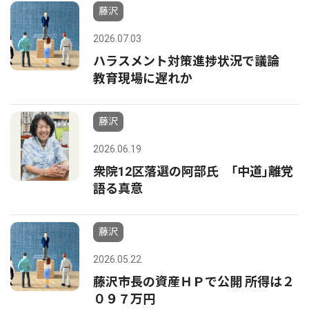
藤沢
2026.07.03
ハラスメント対策進捗状況で議論
教育現場に遅れか
藤沢
2026.06.19
衆院12区落選の阿部氏 ｢中道｣離党
語る真意
藤沢
2026.05.22
藤沢市長の資産ＨＰで公開 所得は２
０９７万円