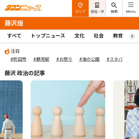
エリア
会社・IR
検索
Menu
藤沢版
すべて
トップニュース
文化
社会
教育
ス
注目
#町田市
#鶴見駅
#お祭り
#海の公園
#スタバ
藤沢 政治の記事