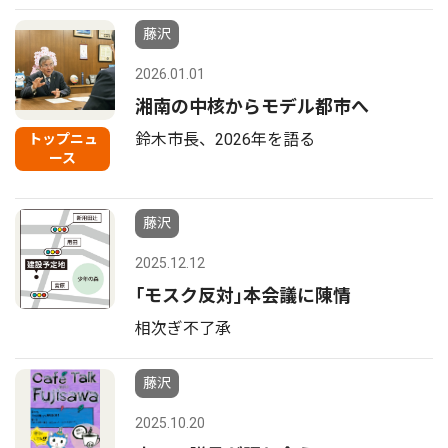
藤沢
2026.01.01
湘南の中核からモデル都市へ
鈴木市長、2026年を語る
トップニュ
ース
藤沢
2025.12.12
｢モスク反対｣本会議に陳情
相次ぎ不了承
藤沢
2025.10.20