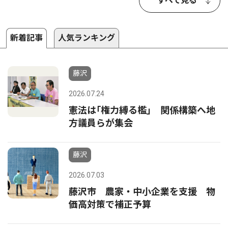
すべて見る
新着記事
人気ランキング
藤沢
2026.07.24
憲法は｢権力縛る檻｣ 関係構築へ地
方議員らが集会
藤沢
2026.07.03
藤沢市 農家・中小企業を支援 物
価高対策で補正予算