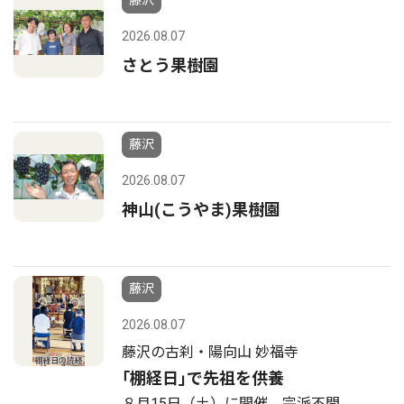
藤沢
2026.08.07
さとう果樹園
藤沢
2026.08.07
神山(こうやま)果樹園
藤沢
2026.08.07
藤沢の古刹・陽向山 妙福寺
｢棚経日｣で先祖を供養
８月15日（土）に開催 宗派不問