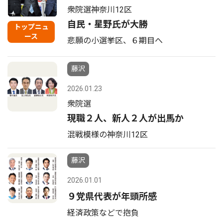
衆院選神奈川12区
自民・星野氏が大勝
トップニュ
ース
悲願の小選挙区、６期目へ
藤沢
2026.01.23
衆院選
現職２人、新人２人が出馬か
混戦模様の神奈川12区
藤沢
2026.01.01
９党県代表が年頭所感
経済政策などで抱負