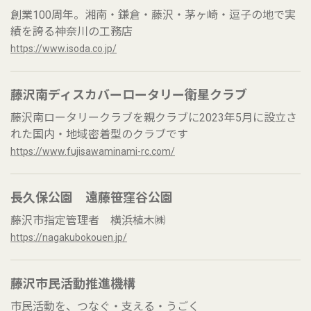
創業100周年。湘南・鎌倉・藤沢・茅ヶ崎・逗子の地で実
績を誇る神奈川の工務店
https://www.isoda.co.jp/
藤沢南ディスカバーロータリー衛星クラブ
藤沢南ロータリークラブを親クラブに2023年5月に設立さ
れた国内・地域密着型のクラブです
https://www.fujisawaminami-rc.com/
長久保公園 遠藤笹窪谷公園
藤沢市指定管理者 横浜植木㈱
https://nagakubokouen.jp/
藤沢市民活動推進機構
市民活動を、つなぐ・支える・うごく