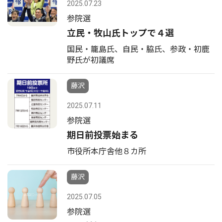
2025.07.23
参院選
立民・牧山氏トップで４選
国民・籠島氏、自民・脇氏、参政・初鹿
野氏が初議席
藤沢
2025.07.11
参院選
期日前投票始まる
市役所本庁舎他８カ所
藤沢
2025.07.05
参院選