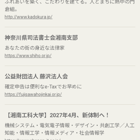
ふれあいを築く、こだわりを建てる。人とまちに熱中の門
倉組。
http://www.kadokura.jp/
神奈川県司法書士会湘南支部
あなたの街の身近な法律家
https://www.shiho.or.jp/
公益財団法人 藤沢法人会
確定申告は便利なe-Taxでお早めに
https://fujisawahojinkai.or.jp/
【湘南工科大学】2027年4月、新体制へ！
機械システム・電気電子情報・デザイン・共創工学／人工
知能・情報工学・情報メディア・社会情報学