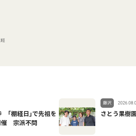
気軽
藤沢
2026.08.
寺 ｢棚経日｣で先祖を
さとう果樹
開催 宗派不問