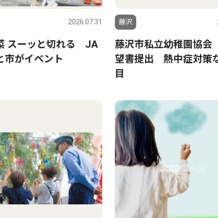
2026.07.31
藤沢
菜 スーッと切れる JA
藤沢市私立幼稚園協会
と市がイベント
望書提出 熱中症対策
目