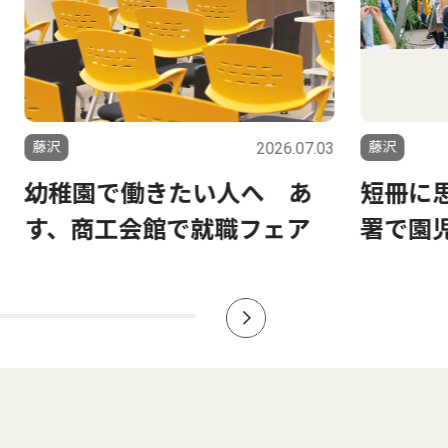
2026.07.03
藤沢
稚園で働きたい人へ あ
短冊に思い乗
、商工会館で就職フェア
署で園児ら参