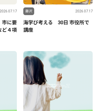
2026.07.17
藤沢
2026.07.17
 市に要
海学び考える 30日 市役所で
など４項
講座