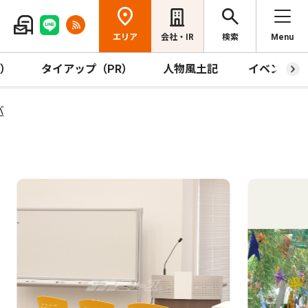
エリア
会社・IR
検索
Menu
R）
タイアップ（PR）
人物風土記
イベント
バ