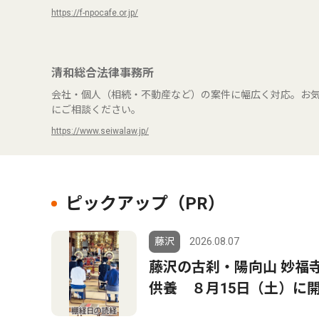
https://f-npocafe.or.jp/
清和総合法律事務所
会社・個人（相続・不動産など）の案件に幅広く対応。お
にご相談ください。
https://www.seiwalaw.jp/
ピックアップ（PR）
藤沢
2026.08.07
藤沢の古刹・陽向山 妙福
供養 ８月15日（土）に