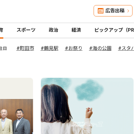
広告出稿
育
スポーツ
政治
経済
ピックアップ（P
#町田市
#鶴見駅
#お祭り
#海の公園
#スタ
注目