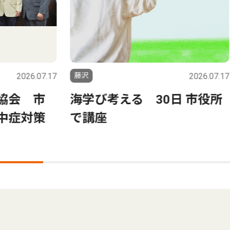
.07.17
藤沢
2026.07.17
藤沢
市
海学び考える 30日 市役所
幼
策
で講座
す