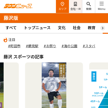
エリア
会社・IR
検索
Menu
藤沢版
すべて
トップニュース
文化
社会
教育
ス
注目
#町田市
#鶴見駅
#お祭り
#海の公園
#スタバ
藤沢 スポーツの記事