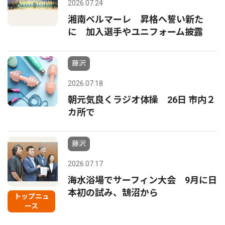
2026.07.24
湘南ベルマーレ 昇格へ誓い新た
に 加入選手やユニフォーム披露
藤沢
2026.07.18
朝元気良くラジオ体操 26日 市内２
カ所で
藤沢
2026.07.17
海水浴場でサーフィン大会 9月に日
本初の試み、鵠沼から
トップニュ
ース