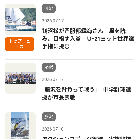
藤沢
2026.07.17
鵠沼松が岡服部輝海さん 風を読
み、目指す入賞 Ｕ-21ヨット世界選
トップニュ
手権に挑む
ース
藤沢
2026.07.17
｢藤沢を背負って戦う｣ 中学野球選
抜が市長表敬
藤沢
2026.07.10