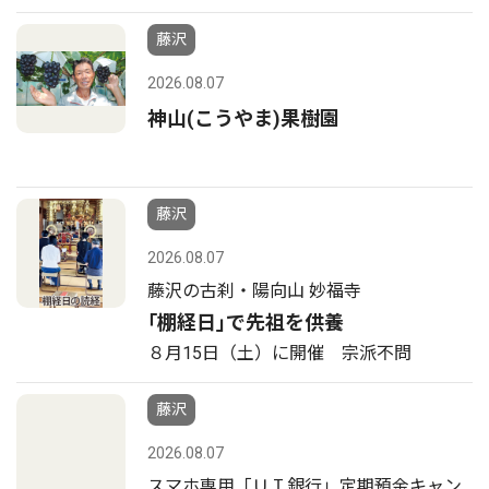
藤沢
2026.08.07
神山(こうやま)果樹園
藤沢
2026.08.07
藤沢の古刹・陽向山 妙福寺
｢棚経日｣で先祖を供養
８月15日（土）に開催 宗派不問
藤沢
2026.08.07
スマホ専用「ＵＩ銀行」定期預金キャン