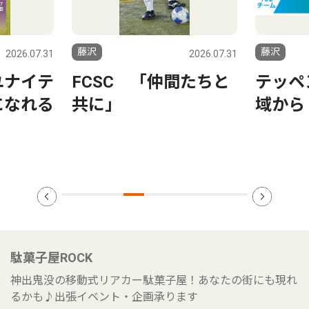
藤沢
藤沢
2026.07.31
2026.07.31
ユナイテ
FCSC 「仲間たちと
テッペ
になれる
共に」
域から
駄菓子屋ROCK
神出鬼没の移動式リアカー駄菓子屋！あなたの街にも現れ
るかも♪出張イベント・企画承ります