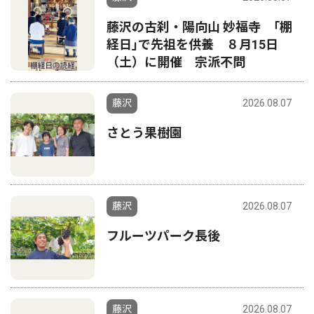
藤沢の古刹・陽向山 妙福寺 ｢棚
経日｣で先祖を供養 ８月15日
（土）に開催 宗派不問
藤沢
2026.08.07
さとう果樹園
藤沢
2026.08.07
フルーツパーク長後
藤沢
2026.08.07