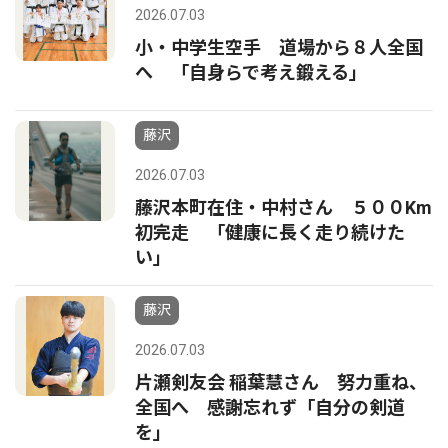
2026.07.03
小・中学生空手 道場から８人全国
へ 「自身らで考え鍛える」
藤沢
2026.07.03
藤沢本町在住・中村さん ５００Km
初完走 「健康に長く走り続けた
い」
藤沢
2026.07.03
片瀬剣友会 稲葉慧さん 努力重ね、
全国へ 感謝忘れず「自分の剣道
を」