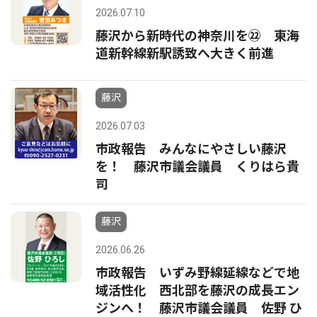
2026.07.10
藤沢から新時代の神奈川を㉒ 東海
道新幹線新駅誘致へ大きく前進
藤沢
2026.07.03
市政報告 みんなにやさしい藤沢
を！ 藤沢市議会議員 くりはら貴
司
藤沢
2026.06.26
市政報告 いずみ野線延線などで地
域活性化 西北部を藤沢の成長エン
ジンへ！ 藤沢市議会議員 佐野 ひ