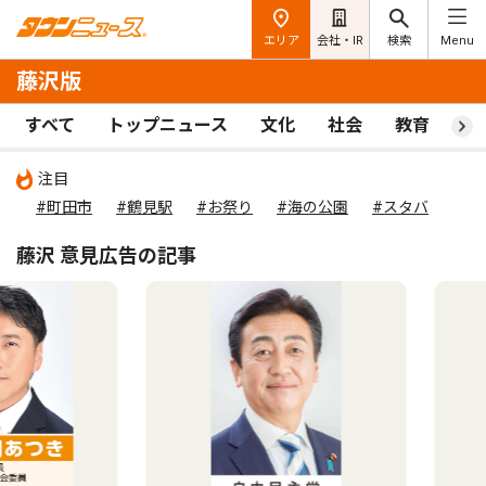
エリア
会社・IR
検索
Menu
藤沢版
すべて
トップニュース
文化
社会
教育
ス
注目
#町田市
#鶴見駅
#お祭り
#海の公園
#スタバ
藤沢 意見広告の記事