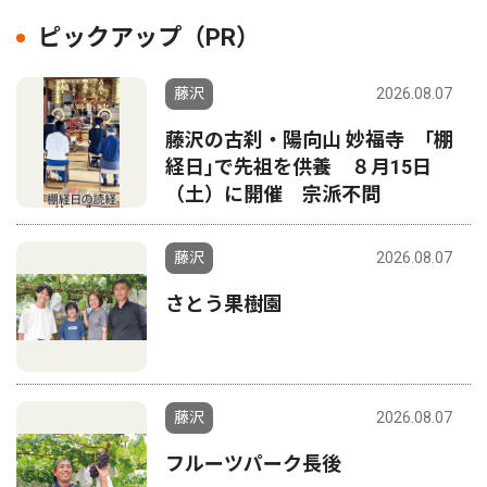
ピックアップ（PR）
藤沢
2026.08.07
藤沢の古刹・陽向山 妙福寺 ｢棚
経日｣で先祖を供養 ８月15日
（土）に開催 宗派不問
藤沢
2026.08.07
さとう果樹園
藤沢
2026.08.07
フルーツパーク長後