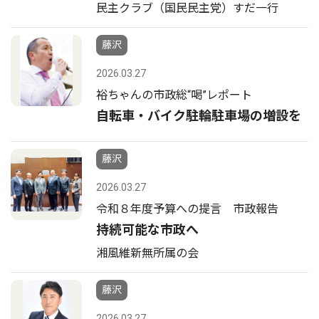
民主クラブ（国民民主党）すだ一行
藤沢
2026.03.27
裕ちゃんの市政総“喝”レポート
自転車・バイク駐輪駐車場の増設を
藤沢
2026.03.27
令和８年度予算への提言 市政報告
持続可能な市政へ
湘風維新無所属の会
藤沢
2026.03.27