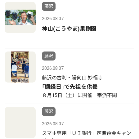
藤沢
2026.08.07
神山(こうやま)果樹園
藤沢
2026.08.07
藤沢の古刹・陽向山 妙福寺
｢棚経日｣で先祖を供養
８月15日（土）に開催 宗派不問
藤沢
2026.08.07
スマホ専用「ＵＩ銀行」定期預金キャン