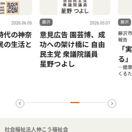
藤沢
藤沢
2026.06.05
2026.05.01
藤沢市議会
代の神奈
意見広告 園芸博、成
報告
の生活と
功への架け橋に 自由
「実現
民主党 衆議院議員
る」
星野つよし
―健康で
くるため
社会福祉法人伸こう福祉会