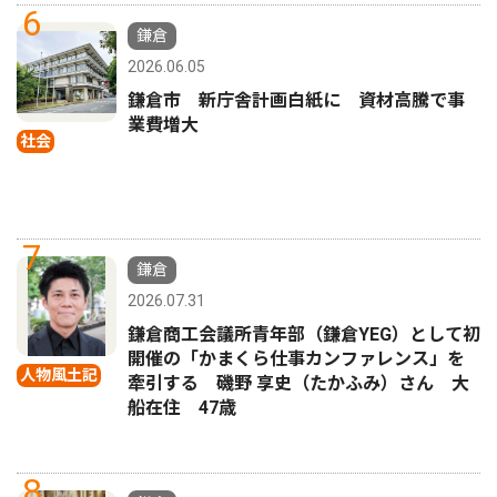
6
鎌倉
2026.06.05
鎌倉市 新庁舎計画白紙に 資材高騰で事
業費増大
社会
7
鎌倉
2026.07.31
鎌倉商工会議所青年部（鎌倉YEG）として初
開催の「かまくら仕事カンファレンス」を
人物風土記
牽引する 磯野 享史（たかふみ）さん 大
船在住 47歳
8