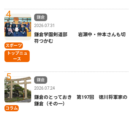
4
鎌倉
2026.07.31
鎌倉学園剣道部 岩瀬中・仲本さんも切
符つかむ
スポーツ
トップニュ
ース
5
鎌倉
2026.07.24
鎌倉のとっておき 第197回 徳川将軍家の
鎌倉（その一）
コラム