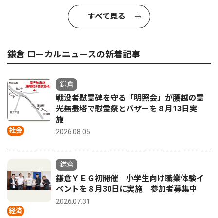
すべて見る
鎌倉 ローカルニュースの新着記事
鎌倉
戦没者慰霊碑を守る「明照会」が腰越の霊
光無盡塔で慰霊祭とバザーを８月13日実
施
社会
2026.08.05
鎌倉
鎌倉ＹＥＧ初開催 小学生向け職業体験イ
ベントを８月30日に実施 参加者募集中
2026.07.31
経済