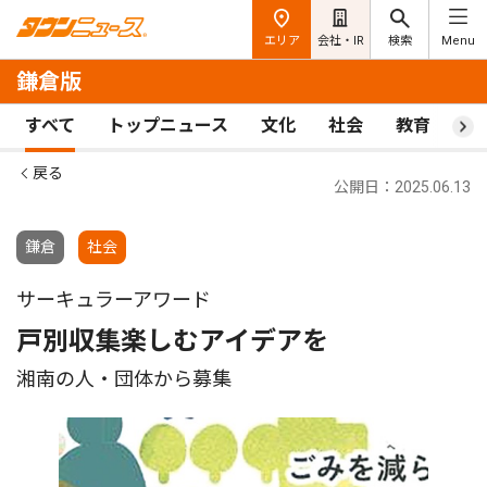
エリア
会社・IR
検索
Menu
鎌倉版
すべて
トップニュース
文化
社会
教育
ス
戻る
公開日：2025.06.13
鎌倉
社会
サーキュラーアワード
戸別収集楽しむアイデアを
湘南の人・団体から募集