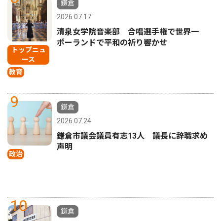
鎌倉
2026.07.17
清泉女学院音楽部 合唱選手権で世界一
ポーランドで平和の祈り響かせ
トップニュ
ース
教育
9
鎌倉
2026.07.24
鎌倉市議会議員有志13人 議長に辞職求め
声明
政治
10
鎌倉