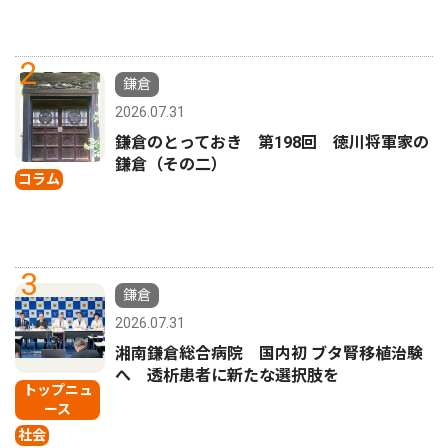
2
鎌倉
2026.07.31
鎌倉のとっておき 第198回 徳川将軍家の
鎌倉（その二）
コラム
3
鎌倉
2026.07.31
湘南鎌倉総合病院 国内初 ブタ腎移植治験
へ 透析患者に新たな選択肢を
トップニュ
ース
社会