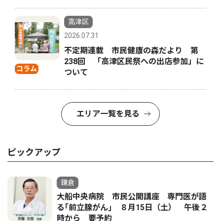
高津区
2026.07.31
不定期連載 市民健康の森だより 第
238回 「高津区民祭への出店参加」に
コラム
ついて
エリア一覧を見る
ピックアップ
鎌倉
大船中央病院 市民公開講座 専門医が語
る｢前立腺がん｣ ８月15日（土） 午後２
時から 要予約