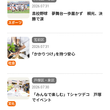
2026.07.31
高校野球 夢舞台一歩届かず 桐光、決
勝で涙
スポーツ
宮前区
2026.07.31
｢かかりつけ｣を持つ安心
社会
戸塚区・泉区
2026.07.30
「みんなで楽しむ」Tシャツデコ 戸塚
でイベント
文化