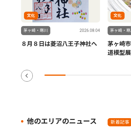
文化
文化
6.07.17
茅ヶ崎・寒川
2026.08.04
茅ヶ崎・寒
 特
８月８日は菱沼八王子神社へ
茅ヶ崎市
ショ
道模型展
他のエリアのニュース
新着記事