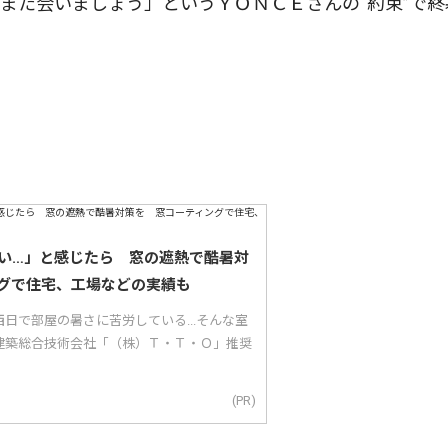
また会いましょう」というＹＯＮＣＥさんの“約束”で終
い…」と感じたら 窓の遮熱で酷暑対
グで住宅、工場などの実績も
日で部屋の暑さに苦労している...そんな室
建築総合技術会社「（株）Ｔ・Ｔ・Ｏ」推奨
(PR)