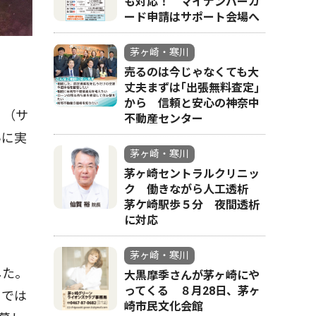
も対応！ マイナンバーカ
ード申請はサポート会場へ
茅ヶ崎・寒川
売るのは今じゃなくても大
丈夫まずは｢出張無料査定｣
から 信頼と安心の神奈中
ｓ（サ
不動産センター
いに実
茅ヶ崎・寒川
茅ヶ崎セントラルクリニッ
ク 働きながら人工透析
茅ケ崎駅歩５分 夜間透析
に対応
Ｍ
茅ヶ崎・寒川
した。
大黒摩季さんが茅ヶ崎にや
ってくる ８月28日、茅ヶ
Ｃでは
崎市民文化会館