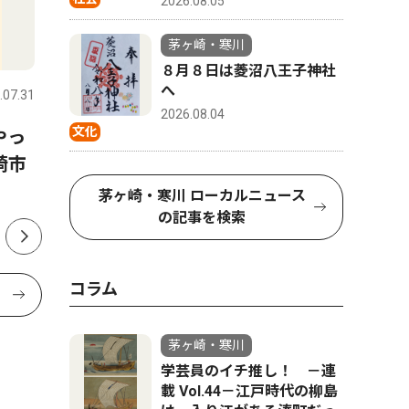
2026.08.05
茅ヶ崎・寒川
文化
トップニ
８月８日は菱沼八王子神社
へ
.07.31
茅ヶ崎・寒川
2026.07.31
茅ヶ崎・寒
2026.08.04
文化
やっ
寒川神社参集殿で夏祭り 盆
茅ヶ崎市
崎市
踊りや縁日で活気
出馬表明
か
茅ヶ崎・寒川 ローカルニュース
の記事を検索
コラム
茅ヶ崎・寒川
学芸員のイチ推し！ －連
載 Vol.44－江戸時代の柳島