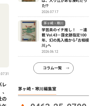
は、入り江がある湊町だっ
た!?
2026.07.17
茅ヶ崎・寒川
学芸員のイチ推し！ －連
載 Vol.43－国史跡指定100
年、幻の馬入橋から｢古相模
川｣へ
2026.06.12
コラム一覧
.07.31
バレ
茅ヶ崎・寒川編集室
）、
杜の
チケ