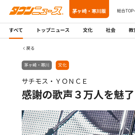
茅ヶ崎・寒川版
総合TOP
すべて
トップニュース
文化
社会
教
戻る
茅ヶ崎・寒川
文化
サチモス・ＹＯＮＣＥ
感謝の歌声３万人を魅了