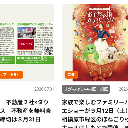
ップ（PR）
文化
2026.07.31
さがみはら中央区・緑区
2026
 不動産２社×タウ
家族で楽しむファミリー
ス 不動産を無料査
エショーが９月12日（土
締切は８月31日
相模原市緑区のほねごり
ホールはしもとで開催 