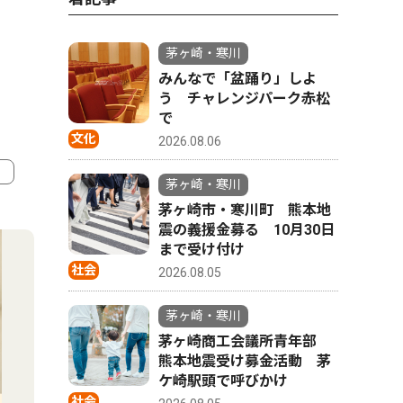
茅ヶ崎・寒川
みんなで「盆踊り」しよ
う チャレンジパーク赤松
で
文化
2026.08.06
茅ヶ崎・寒川
茅ヶ崎市・寒川町 熊本地
4
5
震の義援金募る 10月30日
まで受け付け
社会
2026.08.05
茅ヶ崎・寒川
茅ヶ崎商工会議所青年部
熊本地震受け募金活動 茅
ケ崎駅頭で呼びかけ
社会