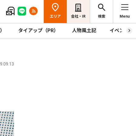
エリア
会社・IR
検索
Menu
R）
タイアップ（PR）
人物風土記
イベント
.09.13