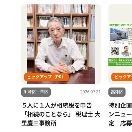
ピックアップ（PR）
ピックア
川崎区・幸区
2026.07.31
高津区
５人に１人が相続税を申告
特別企画
「相続のことなら」 税理士 大
ンニュー
里慶三事務所
定 応募