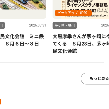
ピックアップ（PR）
川
2026.07.31
茅ヶ崎・寒川
2026
民文化会館 ミニ鉄
大黒摩季さんが茅ヶ崎に
 ８月６日〜８日
てくる ８月28日、茅ヶ
民文化会館
もっと見る