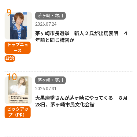
9
茅ヶ崎・寒川
2026.07.24
茅ヶ崎市長選挙 新人２氏が出馬表明 ４
年前と同じ構図か
トップニュ
ース
政治
10
茅ヶ崎・寒川
2026.07.31
大黒摩季さんが茅ヶ崎にやってくる ８月
28日、茅ヶ崎市民文化会館
ピックアッ
プ（PR）