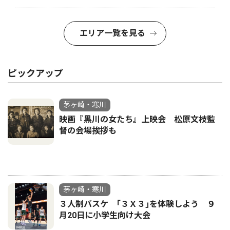
エリア一覧を見る
ピックアップ
茅ヶ崎・寒川
映画『黒川の女たち』上映会 松原文枝監
督の会場挨拶も
茅ヶ崎・寒川
３人制バスケ ｢３Ｘ３｣を体験しよう ９
月20日に小学生向け大会