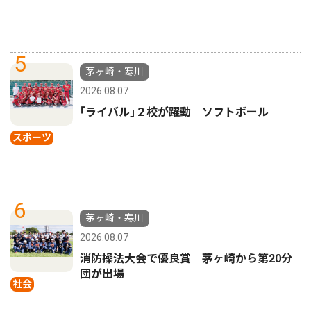
5
茅ヶ崎・寒川
2026.08.07
｢ライバル｣２校が躍動 ソフトボール
スポーツ
6
茅ヶ崎・寒川
2026.08.07
消防操法大会で優良賞 茅ヶ崎から第20分
団が出場
社会