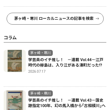
茅ヶ崎・寒川 ローカルニュースの記事を検索
コラム
茅ヶ崎・寒川
学芸員のイチ推し！ －連載 Vol.44－江戸
時代の柳島は、入り江がある湊町だった!?
2026.07.17
茅ヶ崎・寒川
学芸員のイチ推し！ －連載 Vol.43－国史
跡指定100年、幻の馬入橋から｢古相模川｣へ