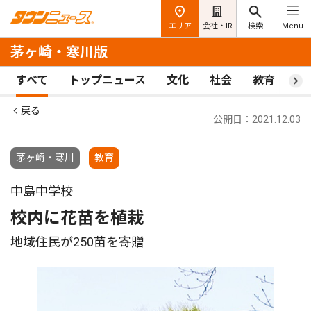
エリア
会社・IR
検索
Menu
茅ヶ崎・寒川版
すべて
トップニュース
文化
社会
教育
ス
戻る
公開日：2021.12.03
茅ヶ崎・寒川
教育
中島中学校
校内に花苗を植栽
地域住民が250苗を寄贈