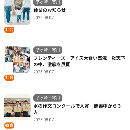
茅ヶ崎・寒川
休業のお知らせ
2026.08.07
社会
茅ヶ崎・寒川
プレンティーズ アイス大食い盛況 炎天下
の中、激戦を展開
2026.08.07
社会
茅ヶ崎・寒川
水の作文コンクールで入賞 鶴嶺中から３
人
2026.08.07
教育