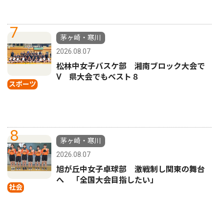
7
茅ヶ崎・寒川
2026.08.07
松林中女子バスケ部 湘南ブロック大会で
Ⅴ 県大会でもベスト８
スポーツ
8
茅ヶ崎・寒川
2026.08.07
旭が丘中女子卓球部 激戦制し関東の舞台
へ 「全国大会目指したい」
社会