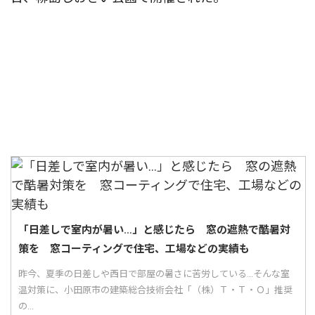
「日差しで室内が暑い…」と感じたら 窓の遮熱で酷暑対
策を 窓コーティングで住宅、工場などの実績も
昨今、夏季の日差しや西日で部屋の暑さに苦労している...そんな室
温対策に、小田原市の建築総合技術会社「（株）Ｔ・Ｔ・Ｏ」推奨
の...