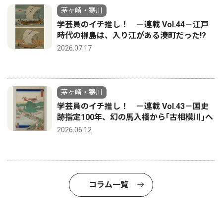
茅ヶ崎・寒川
学芸員のイチ推し！ －連載 Vol.44－江戸
時代の柳島は、入り江がある湊町だった!?
2026.07.17
茅ヶ崎・寒川
学芸員のイチ推し！ －連載 Vol.43－国史
跡指定100年、幻の馬入橋から｢古相模川｣へ
2026.06.12
コラム一覧