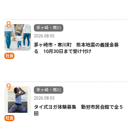
8
茅ヶ崎・寒川
2026.08.05
茅ヶ崎市・寒川町 熊本地震の義援金募
る 10月30日まで受け付け
社会
9
茅ヶ崎・寒川
2026.08.03
タイ式ヨガ体験募集 勤労市民会館で全５
回
社会