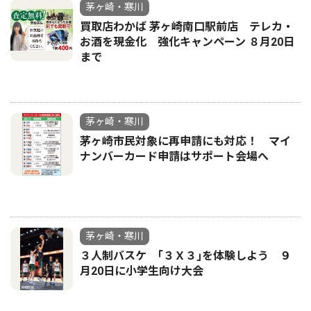
茅ヶ崎・寒川
買取店わかば 茅ヶ崎南口駅前店 テレカ・
お酒を現金化 強化キャンペーン ８月20日
まで
茅ヶ崎・寒川
茅ヶ崎市民対象に再申請にも対応！ マイ
ナンバーカード申請はサポート会場へ
茅ヶ崎・寒川
３人制バスケ ｢３Ｘ３｣を体験しよう ９
月20日に小学生向け大会