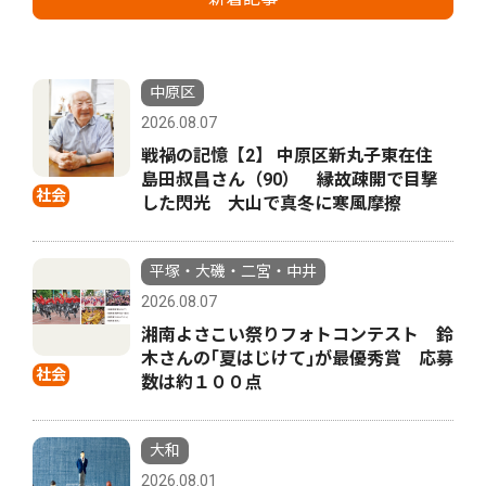
中原区
2026.08.07
戦禍の記憶【2】 中原区新丸子東在住
島田叔昌さん（90） 縁故疎開で目撃
社会
した閃光 大山で真冬に寒風摩擦
平塚・大磯・二宮・中井
2026.08.07
湘南よさこい祭りフォトコンテスト 鈴
木さんの｢夏はじけて｣が最優秀賞 応募
社会
数は約１００点
大和
2026.08.01