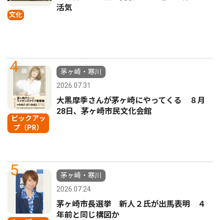
活気
文化
4
茅ヶ崎・寒川
2026.07.31
大黒摩季さんが茅ヶ崎にやってくる ８月
28日、茅ヶ崎市民文化会館
ピックアッ
プ（PR）
5
茅ヶ崎・寒川
2026.07.24
茅ヶ崎市長選挙 新人２氏が出馬表明 ４
年前と同じ構図か