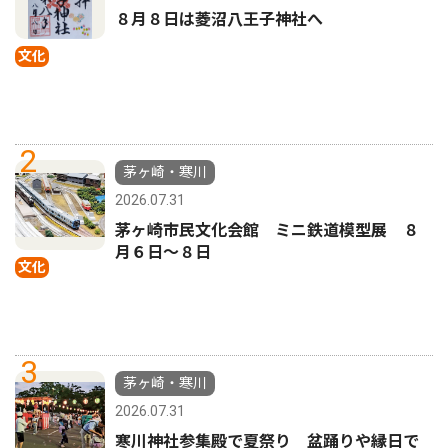
８月８日は菱沼八王子神社へ
文化
2
茅ヶ崎・寒川
2026.07.31
茅ヶ崎市民文化会館 ミニ鉄道模型展 ８
月６日〜８日
文化
3
茅ヶ崎・寒川
2026.07.31
寒川神社参集殿で夏祭り 盆踊りや縁日で