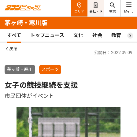
エリア
会社・IR
検索
Menu
茅ヶ崎・寒川版
すべて
トップニュース
文化
社会
教育
ス
戻る
公開日：2022.09.09
茅ヶ崎・寒川
スポーツ
女子の競技継続を支援
市民団体がイベント