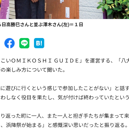
日高勝巳さんと並ぶ澤木さん(左)＝１日
こいＯＭＩＫＯＳＨＩ ＧＵＩＤＥ」を運営する、「八
祭の楽しみ方について聞いた。
に遊びに行くという感じで参加したことがない」と話
せわしなく役目を果たし、気が付けば終わっていたとい
り返った町に一人、また一人と担ぎ手たちが集まって
よ、浜降祭が始まる」と感慨深い思いだったと振り返る