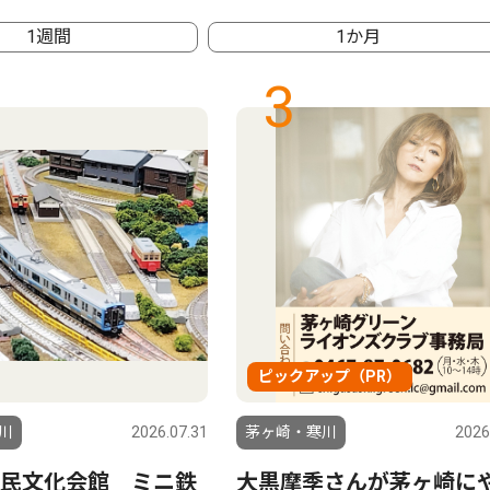
1週間
1か月
3
ピックアップ（PR）
川
2026.07.31
茅ヶ崎・寒川
2026
民文化会館 ミニ鉄
大黒摩季さんが茅ヶ崎に