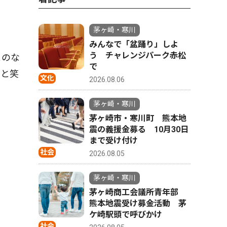
茅ヶ崎・寒川
みんなで「盆踊り」しよ
う チャレンジパーク赤松
とのな
で
」と笑
文化
2026.08.06
茅ヶ崎・寒川
茅ヶ崎市・寒川町 熊本地
震の義援金募る 10月30日
まで受け付け
社会
2026.08.05
茅ヶ崎・寒川
茅ヶ崎商工会議所青年部
熊本地震受け募金活動 茅
ケ崎駅頭で呼びかけ
社会