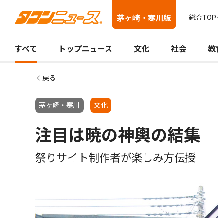
茅ヶ崎・寒川版
総合TOP
すべて
トップニュース
文化
社会
教
戻る
茅ヶ崎・寒川
文化
注目は暁の神輿の結集
祭りサイト制作者が楽しみ方伝授