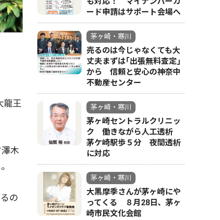
も対応！ マイナンバーカ
ード申請はサポート会場へ
茅ヶ崎・寒川
売るのは今じゃなくても大
丈夫まずは｢出張無料査定｣
から 信頼と安心の神奈中
不動産センター
大龍王
茅ヶ崎・寒川
茅ヶ崎セントラルクリニッ
ク 働きながら人工透析
茅ケ崎駅歩５分 夜間透析
す澤木
に対応
う。
茅ヶ崎・寒川
大黒摩季さんが茅ヶ崎にや
来るの
ってくる ８月28日、茅ヶ
。
崎市民文化会館