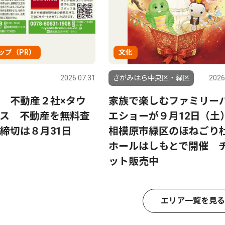
ップ（PR）
文化
2026.07.31
さがみはら中央区・緑区
2026
 不動産２社×タウ
家族で楽しむファミリー
ス 不動産を無料査
エショーが９月12日（土
締切は８月31日
相模原市緑区のほねごり
ホールはしもとで開催 
ット販売中
エリア一覧を見る