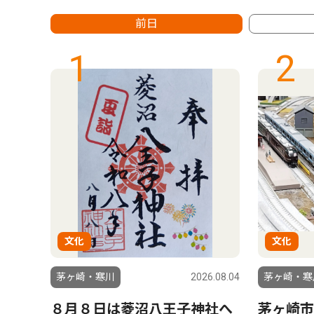
前日
1
2
文化
文化
6.07.17
茅ヶ崎・寒川
2026.08.04
茅ヶ崎・寒
 特
８月８日は菱沼八王子神社へ
茅ヶ崎市