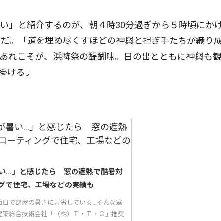
い」と紹介するのが、朝４時30分過ぎから５時頃にか
ちだ。「道を埋め尽くすほどの神輿と担ぎ手たちが織り
てあれこそが、浜降祭の醍醐味。日の出とともに神輿も
掛ける。
い…」と感じたら 窓の遮熱で酷暑対
グで住宅、工場などの実績も
日で部屋の暑さに苦労している...そんな室
建築総合技術会社「（株）Ｔ・Ｔ・Ｏ」推奨