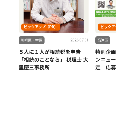
ピックアップ（PR）
ピックア
川崎区・幸区
2026.07.31
高津区
５人に１人が相続税を申告
特別企画
「相続のことなら」 税理士 大
ンニュー
里慶三事務所
定 応募