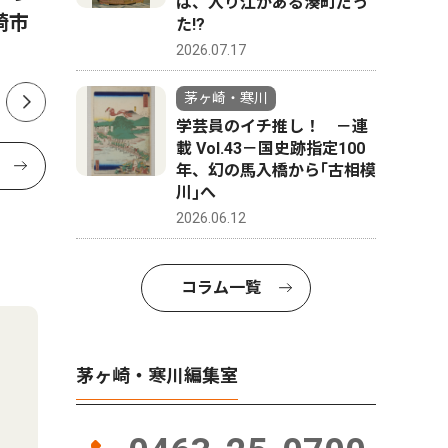
は、入り江がある湊町だっ
崎市
踊りや縁日で活気
出馬表明
た!?
か
2026.07.17
茅ヶ崎・寒川
学芸員のイチ推し！ －連
載 Vol.43－国史跡指定100
年、幻の馬入橋から｢古相模
川｣へ
2026.06.12
コラム一覧
茅ヶ崎・寒川編集室