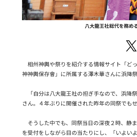
八大龍王社総代を務める
相州神輿や祭りを紹介する情報サイト「どっ
神神輿保存會」に所属する澤木華さんに浜降
「自分は八大龍王社の担ぎ手なので、浜降祭
さん。４年ぶりに開催された昨年の同祭でも
そうした中でも、同祭当日の深夜２時、静ま
を受付をしながら目の当たりにし、「いよい