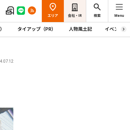
エリア
会社・IR
検索
Menu
R）
タイアップ（PR）
人物風土記
イベント
.07.12