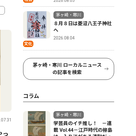
2026.08.05
茅ヶ崎・寒川
８月８日は菱沼八王子神社
4
5
へ
2026.08.04
文化
茅ヶ崎・寒川 ローカルニュース
の記事を検索
コラム
文化
トップニ
茅ヶ崎・寒川
.07.31
茅ヶ崎・寒川
2026.07.31
茅ヶ崎・寒
学芸員のイチ推し！ －連
載 Vol.44－江戸時代の柳島
やっ
寒川神社参集殿で夏祭り 盆
茅ヶ崎市