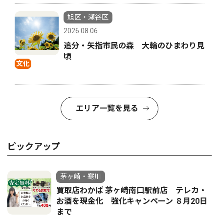
旭区・瀬谷区
2026.08.06
追分・矢指市民の森 大輪のひまわり見
頃
文化
エリア一覧を見る
ピックアップ
茅ヶ崎・寒川
買取店わかば 茅ヶ崎南口駅前店 テレカ・
お酒を現金化 強化キャンペーン ８月20日
まで