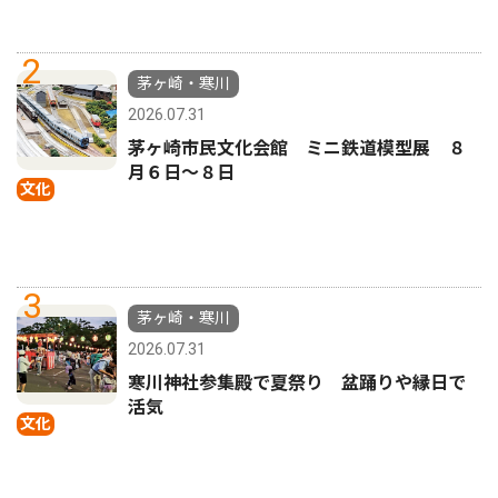
2
茅ヶ崎・寒川
2026.07.31
茅ヶ崎市民文化会館 ミニ鉄道模型展 ８
月６日〜８日
文化
3
茅ヶ崎・寒川
2026.07.31
寒川神社参集殿で夏祭り 盆踊りや縁日で
活気
文化