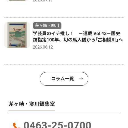
2026.07.17
茅ヶ崎・寒川
学芸員のイチ推し！ －連載 Vol.43－国史
跡指定100年、幻の馬入橋から｢古相模川｣へ
2026.06.12
コラム一覧
茅ヶ崎・寒川編集室
0463-25-0700