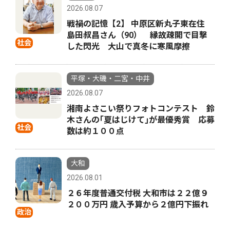
2026.08.07
戦禍の記憶【2】 中原区新丸子東在住
島田叔昌さん（90） 縁故疎開で目撃
社会
した閃光 大山で真冬に寒風摩擦
平塚・大磯・二宮・中井
2026.08.07
湘南よさこい祭りフォトコンテスト 鈴
木さんの｢夏はじけて｣が最優秀賞 応募
社会
数は約１００点
大和
2026.08.01
２６年度普通交付税 大和市は２２億９
２００万円 歳入予算から２億円下振れ
政治