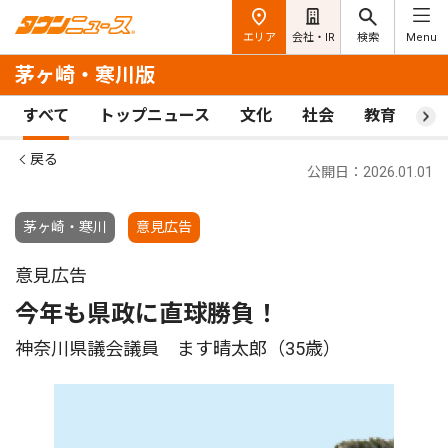
エリア
会社・IR
検索
Menu
茅ヶ崎・寒川版
すべて
トップニュース
文化
社会
教育
ス
戻る
公開日：2026.01.01
茅ヶ崎・寒川
意見広告
意見広告
今年も県政に直球勝負！
神奈川県議会議員 ます晴太郎（35歳）