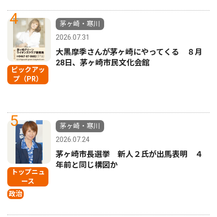
4
茅ヶ崎・寒川
2026.07.31
大黒摩季さんが茅ヶ崎にやってくる ８月
28日、茅ヶ崎市民文化会館
ピックアッ
プ（PR）
5
茅ヶ崎・寒川
2026.07.24
茅ヶ崎市長選挙 新人２氏が出馬表明 ４
年前と同じ構図か
トップニュ
ース
政治