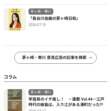
茅ヶ崎・寒川
「長谷川由美の茅ヶ崎日和」
2026.07.10
茅ヶ崎・寒川 意見広告の記事を検索
コラム
茅ヶ崎・寒川
学芸員のイチ推し！ －連載 Vol.44－江戸
時代の柳島は、入り江がある湊町だった!?