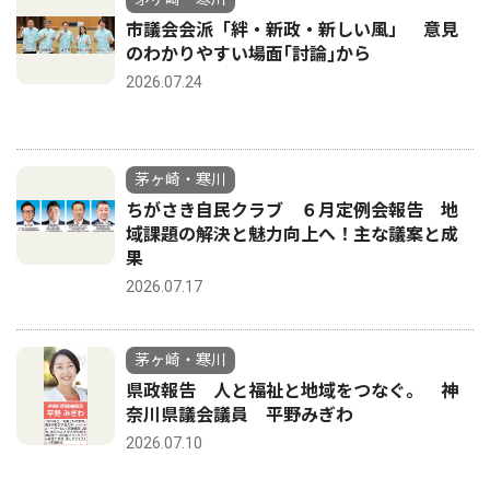
市議会会派「絆・新政・新しい風」 意見
のわかりやすい場面｢討論｣から
2026.07.24
茅ヶ崎・寒川
ちがさき自民クラブ ６月定例会報告 地
域課題の解決と魅力向上へ！主な議案と成
果
2026.07.17
茅ヶ崎・寒川
県政報告 人と福祉と地域をつなぐ。 神
奈川県議会議員 平野みぎわ
2026.07.10