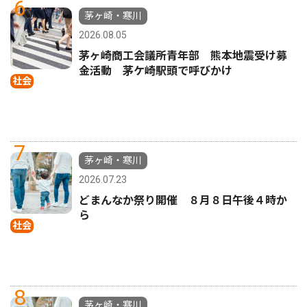
6
茅ヶ崎・寒川
2026.08.05
茅ヶ崎商工会議所青年部 熊本地震受け募
金活動 茅ケ崎駅頭で呼びかけ
社会
7
茅ヶ崎・寒川
2026.07.23
どまんなか祭り開催 ８月８日午後４時か
ら
社会
8
茅ヶ崎・寒川