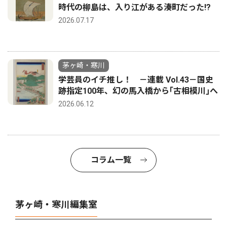
時代の柳島は、入り江がある湊町だった!?
2026.07.17
茅ヶ崎・寒川
学芸員のイチ推し！ －連載 Vol.43－国史
跡指定100年、幻の馬入橋から｢古相模川｣へ
2026.06.12
コラム一覧
茅ヶ崎・寒川編集室