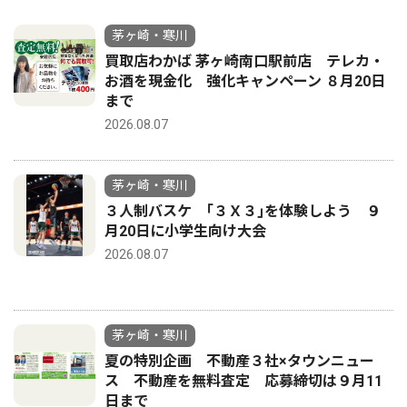
茅ヶ崎・寒川
買取店わかば 茅ヶ崎南口駅前店 テレカ・
お酒を現金化 強化キャンペーン ８月20日
まで
2026.08.07
茅ヶ崎・寒川
３人制バスケ ｢３Ｘ３｣を体験しよう ９
月20日に小学生向け大会
2026.08.07
茅ヶ崎・寒川
夏の特別企画 不動産３社×タウンニュー
ス 不動産を無料査定 応募締切は９月11
日まで