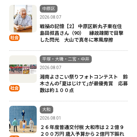
中原区
2026.08.07
戦禍の記憶【2】 中原区新丸子東在住
島田叔昌さん（90） 縁故疎開で目撃
社会
した閃光 大山で真冬に寒風摩擦
平塚・大磯・二宮・中井
2026.08.07
湘南よさこい祭りフォトコンテスト 鈴
木さんの｢夏はじけて｣が最優秀賞 応募
社会
数は約１００点
大和
2026.08.01
２６年度普通交付税 大和市は２２億９
２００万円 歳入予算から２億円下振れ