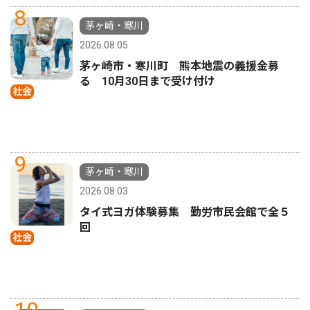
8
茅ヶ崎・寒川
2026.08.05
茅ヶ崎市・寒川町 熊本地震の義援金募
る 10月30日まで受け付け
社会
9
茅ヶ崎・寒川
2026.08.03
タイ式ヨガ体験募集 勤労市民会館で全５
回
社会