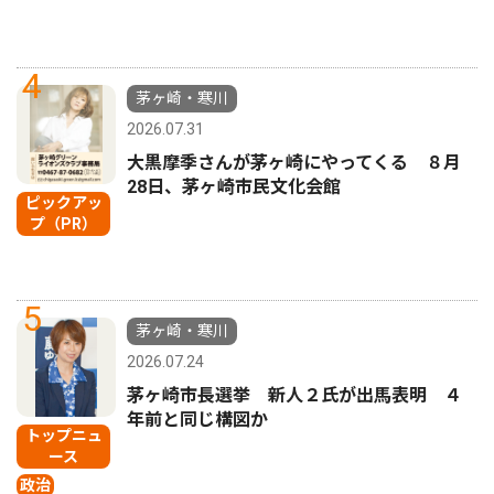
4
茅ヶ崎・寒川
2026.07.31
大黒摩季さんが茅ヶ崎にやってくる ８月
28日、茅ヶ崎市民文化会館
ピックアッ
プ（PR）
5
茅ヶ崎・寒川
2026.07.24
茅ヶ崎市長選挙 新人２氏が出馬表明 ４
年前と同じ構図か
トップニュ
ース
政治