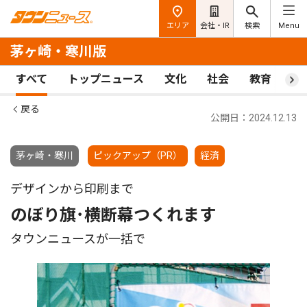
エリア
会社・IR
検索
Menu
茅ヶ崎・寒川版
すべて
トップニュース
文化
社会
教育
ス
戻る
公開日：2024.12.13
茅ヶ崎・寒川
ピックアップ（PR）
経済
デザインから印刷まで
のぼり旗･横断幕つくれます
タウンニュースが一括で