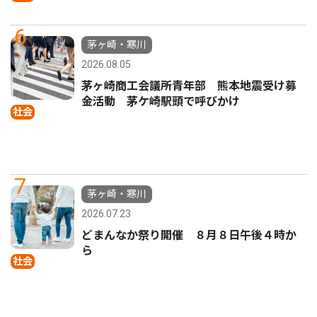
6
茅ヶ崎・寒川
2026.08.05
茅ヶ崎商工会議所青年部 熊本地震受け募
金活動 茅ケ崎駅頭で呼びかけ
社会
7
茅ヶ崎・寒川
2026.07.23
どまんなか祭り開催 ８月８日午後４時か
ら
社会