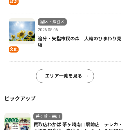
政治
旭区・瀬谷区
2026.08.06
追分・矢指市民の森 大輪のひまわり見
頃
文化
エリア一覧を見る
ピックアップ
茅ヶ崎・寒川
買取店わかば 茅ヶ崎南口駅前店 テレカ・