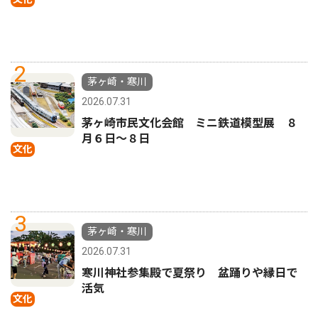
2
茅ヶ崎・寒川
2026.07.31
茅ヶ崎市民文化会館 ミニ鉄道模型展 ８
月６日〜８日
文化
3
茅ヶ崎・寒川
2026.07.31
寒川神社参集殿で夏祭り 盆踊りや縁日で
活気
文化