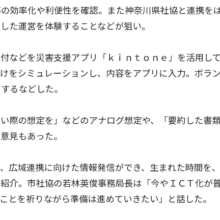
の効率化や利便性を確認。また神奈川県社協と連携を
定した運営を体験することなどが狙い。
付などを災害支援アプリ「ｋｉｎｔｏｎｅ」を活用し
付けをシミュレーションし、内容をアプリに入力。ボラ
用するなどした。
い際の想定を」などのアナログ想定や、「要約した書
む意見もあった。
、広域連携に向けた情報発信ができ、生まれた時間を
と紹介。市社協の若林英俊事務局長は「今やＩＣＴ化が
いことを祈りながら準備は進めていきたい」と話した。