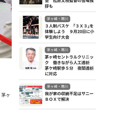
会 松原文枝監督の会場挨
拶も
茅ヶ崎・寒川
３人制バスケ ｢３Ｘ３｣を
体験しよう ９月20日に小
学生向け大会
茅ヶ崎・寒川
茅ヶ崎セントラルクリニッ
ク 働きながら人工透析
茅ケ崎駅歩５分 夜間透析
に対応
茅ヶ崎・寒川
我が家の収納不足はサニー
、茅ヶ
ＢＯＸで解決