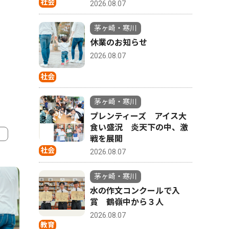
社会
2026.08.07
茅ヶ崎・寒川
休業のお知らせ
2026.08.07
社会
茅ヶ崎・寒川
プレンティーズ アイス大
食い盛況 炎天下の中、激
戦を展開
社会
2026.08.07
4
5
茅ヶ崎・寒川
水の作文コンクールで入
賞 鶴嶺中から３人
2026.08.07
教育