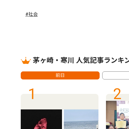
#社会
茅ヶ崎・寒川 人気記事ランキ
前日
1
2