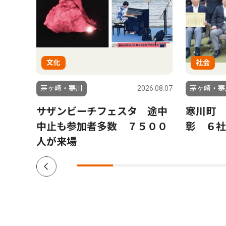
文化
社会
6.07.31
茅ヶ崎・寒川
2026.08.07
茅ヶ崎・寒
やっ
サザンビーチフェスタ 途中
寒川町 
崎市
中止も参加者多数 ７５００
彰 ６社
人が来場