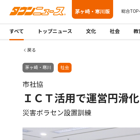
茅ヶ崎・寒川版
総合TOP
すべて
トップニュース
文化
社会
教
戻る
茅ヶ崎・寒川
社会
市社協
ＩＣＴ活用で運営円滑化
災害ボラセン設置訓練