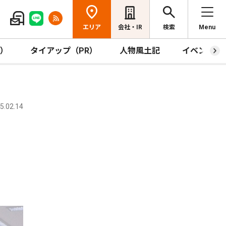
エリア
会社・IR
検索
Menu
R）
タイアップ（PR）
人物風土記
イベント
.02.14