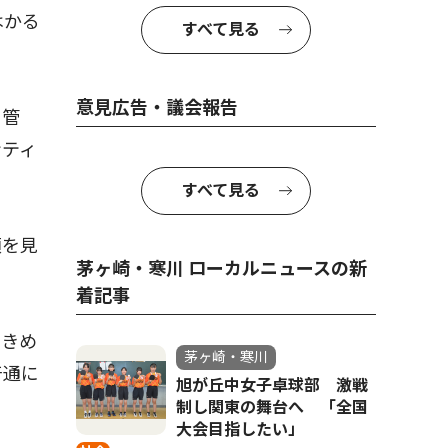
はかる
すべて見る
意見広告・議会報告
て管
ンティ
すべて見る
類を見
茅ヶ崎・寒川 ローカルニュースの新
着記事
、きめ
茅ヶ崎・寒川
普通に
旭が丘中女子卓球部 激戦
制し関東の舞台へ 「全国
大会目指したい」