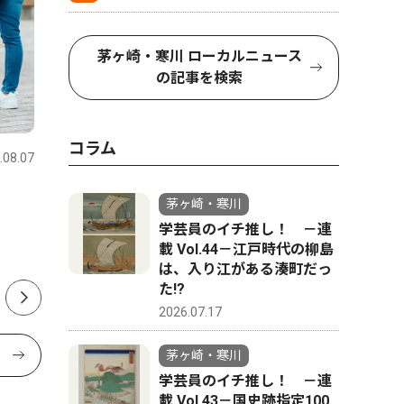
茅ヶ崎・寒川 ローカルニュース
の記事を検索
文化
スポーツ
コラム
.08.07
茅ヶ崎・寒川
2026.08.04
茅ヶ崎・寒
８月８日は菱沼八王子神社へ
｢ライバ
茅ヶ崎・寒川
トボール
学芸員のイチ推し！ －連
載 Vol.44－江戸時代の柳島
は、入り江がある湊町だっ
た!?
2026.07.17
茅ヶ崎・寒川
学芸員のイチ推し！ －連
載 Vol.43－国史跡指定100