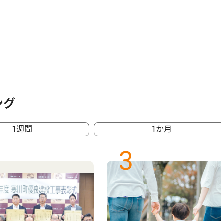
ング
1週間
1か月
3