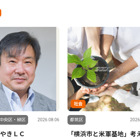
社会
中央区・緑区
2026.08.06
都筑区
2026
やきＬＣ
「横浜市と米軍基地」考