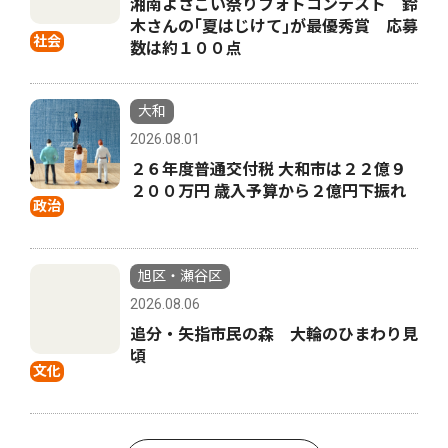
湘南よさこい祭りフォトコンテスト 鈴
木さんの｢夏はじけて｣が最優秀賞 応募
社会
数は約１００点
大和
2026.08.01
２６年度普通交付税 大和市は２２億９
２００万円 歳入予算から２億円下振れ
政治
旭区・瀬谷区
2026.08.06
追分・矢指市民の森 大輪のひまわり見
頃
文化