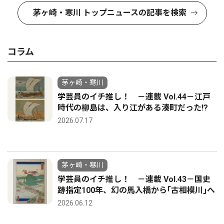
茅ヶ崎・寒川 トップニュースの記事を検索
コラム
茅ヶ崎・寒川
学芸員のイチ推し！ －連載 Vol.44－江戸
時代の柳島は、入り江がある湊町だった!?
2026.07.17
茅ヶ崎・寒川
学芸員のイチ推し！ －連載 Vol.43－国史
跡指定100年、幻の馬入橋から｢古相模川｣へ
2026.06.12