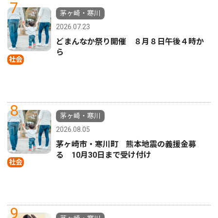
7
茅ヶ崎・寒川
2026.07.23
どまんなか祭り開催 ８月８日午後４時か
ら
社会
8
茅ヶ崎・寒川
2026.08.05
茅ヶ崎市・寒川町 熊本地震の義援金募
る 10月30日まで受け付け
社会
9