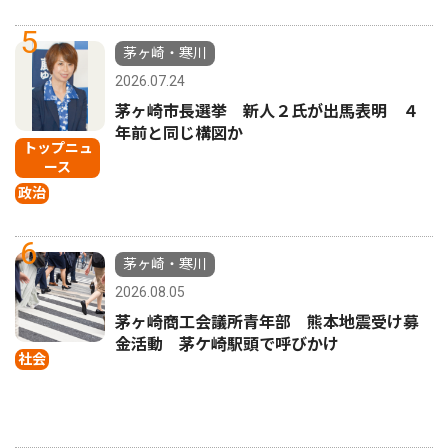
5
茅ヶ崎・寒川
2026.07.24
茅ヶ崎市長選挙 新人２氏が出馬表明 ４
年前と同じ構図か
トップニュ
ース
政治
6
茅ヶ崎・寒川
2026.08.05
茅ヶ崎商工会議所青年部 熊本地震受け募
金活動 茅ケ崎駅頭で呼びかけ
社会