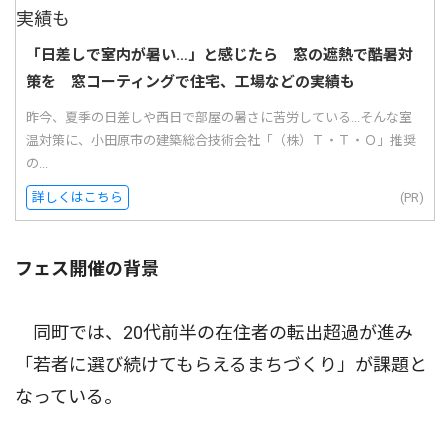
「日差しで室内が暑い…」と感じたら 窓の遮熱で酷暑対
策を 窓コーティングで住宅、工場などの実績も
昨今、夏季の日差しや西日で部屋の暑さに苦労している...そんな室
温対策に、小田原市の建築総合技術会社「（株）Ｔ・Ｔ・Ｏ」推奨
の...
詳しくはこちら
(PR)
フェス開催の背景
同町では、20代前半の在住者の転出超過が進み
「若者に選び続けてもらえるまちづくり」が課題と
なっている。