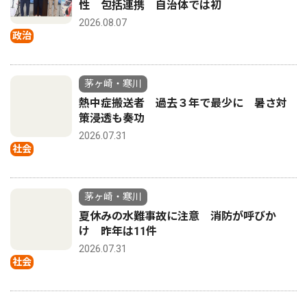
性 包括連携 自治体では初
2026.08.07
政治
茅ヶ崎・寒川
熱中症搬送者 過去３年で最少に 暑さ対
策浸透も奏功
2026.07.31
社会
茅ヶ崎・寒川
夏休みの水難事故に注意 消防が呼びか
け 昨年は11件
2026.07.31
社会