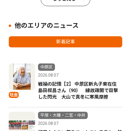
他のエリアのニュース
新着記事
中原区
2026.08.07
戦禍の記憶【2】 中原区新丸子東在住
島田叔昌さん（90） 縁故疎開で目撃
社会
した閃光 大山で真冬に寒風摩擦
平塚・大磯・二宮・中井
2026.08.07