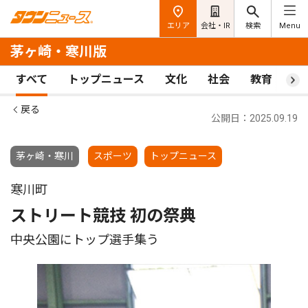
エリア
会社・IR
検索
Menu
茅ヶ崎・寒川版
すべて
トップニュース
文化
社会
教育
ス
戻る
公開日：2025.09.19
茅ヶ崎・寒川
スポーツ
トップニュース
寒川町
ストリート競技 初の祭典
中央公園にトップ選手集う