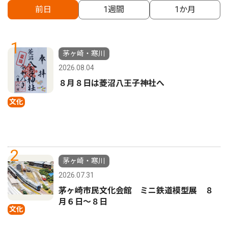
前日
1週間
1か月
1
茅ヶ崎・寒川
2026.08.04
８月８日は菱沼八王子神社へ
文化
2
茅ヶ崎・寒川
2026.07.31
茅ヶ崎市民文化会館 ミニ鉄道模型展 ８
月６日〜８日
文化