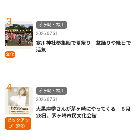
3
茅ヶ崎・寒川
2026.07.31
寒川神社参集殿で夏祭り 盆踊りや縁日で
活気
文化
4
茅ヶ崎・寒川
2026.07.31
大黒摩季さんが茅ヶ崎にやってくる ８月
28日、茅ヶ崎市民文化会館
ピックアッ
プ（PR）