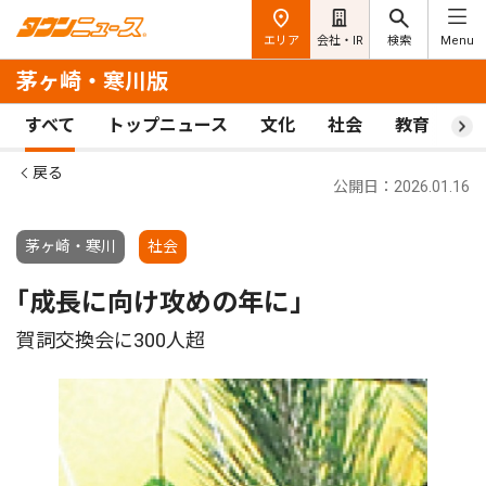
エリア
会社・IR
検索
Menu
茅ヶ崎・寒川版
すべて
トップニュース
文化
社会
教育
ス
戻る
公開日：2026.01.16
茅ヶ崎・寒川
社会
｢成長に向け攻めの年に｣
賀詞交換会に300人超