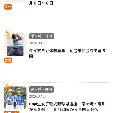
月６日〜８日
文化
5
茅ヶ崎・寒川
2026.08.03
タイ式ヨガ体験募集 勤労市民会館で全５
回
社会
6
茅ヶ崎・寒川
2026.07.31
中学生女子軟式野球県選抜 茅ヶ崎・寒川
から２選手 ８月20日から全国大会へ