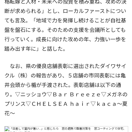
格転嫁と人材・未来への投資を積み重ね、攻めの決
断が求められる」とし、ローカルファーストについ
ても言及。「地域で力を発揮し続けることが自社基
盤を盤石にする。そのための支援を会議所としても
行っていく。成長に向けた攻めの年、力強い一歩を
踏み出す年に」と話した。
なお、県の優良店舗表彰に選出されたダイワサイ
クル（株）の報告があり、５店舗の市同表彰には亀
井会頭から楯が手渡された。表彰店舗は以下の通
り。▽ニッショウ▽Ｂａｒ Ｂｒｅｅｚｅ▽メガネの
プリンス▽ＣＨＥＬＳＥＡ ｈａｉｒ▽ｋａｃａ〜夏
花〜