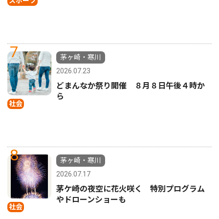
スポーツ
7
茅ヶ崎・寒川
2026.07.23
どまんなか祭り開催 ８月８日午後４時か
ら
社会
8
茅ヶ崎・寒川
2026.07.17
茅ケ崎の夜空に花火咲く 特別プログラム
やドローンショーも
社会