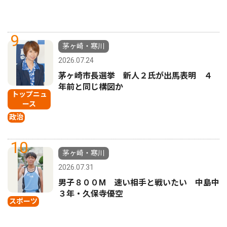
9
茅ヶ崎・寒川
2026.07.24
茅ヶ崎市長選挙 新人２氏が出馬表明 ４
年前と同じ構図か
トップニュ
ース
政治
10
茅ヶ崎・寒川
2026.07.31
男子８００M 速い相手と戦いたい 中島中
３年・久保寺優空
スポーツ