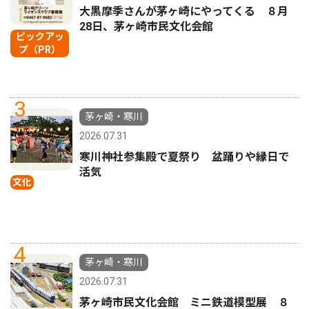
大黒摩季さんが茅ヶ崎にやってくる ８月
28日、茅ヶ崎市民文化会館
ピックアッ
プ（PR）
3
茅ヶ崎・寒川
2026.07.31
寒川神社参集殿で夏祭り 盆踊りや縁日で
活気
文化
4
茅ヶ崎・寒川
2026.07.31
茅ヶ崎市民文化会館 ミニ鉄道模型展 ８