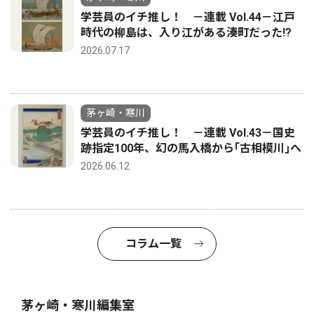
学芸員のイチ推し！ －連載 Vol.44－江戸
時代の柳島は、入り江がある湊町だった!?
2026.07.17
茅ヶ崎・寒川
学芸員のイチ推し！ －連載 Vol.43－国史
跡指定100年、幻の馬入橋から｢古相模川｣へ
2026.06.12
コラム一覧
茅ヶ崎・寒川編集室