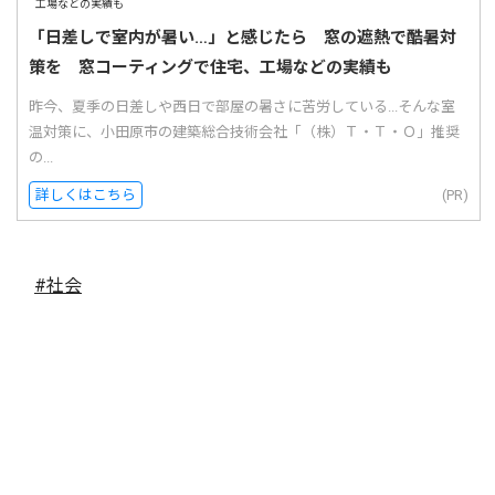
「日差しで室内が暑い…」と感じたら 窓の遮熱で酷暑対
策を 窓コーティングで住宅、工場などの実績も
昨今、夏季の日差しや西日で部屋の暑さに苦労している...そんな室
温対策に、小田原市の建築総合技術会社「（株）Ｔ・Ｔ・Ｏ」推奨
の...
詳しくはこちら
(PR)
#社会