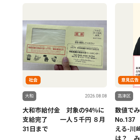
社会
意見広告
大和
2026.08.08
高津区
大和市給付金 対象の94％に
数値でみ
支給完了 一人５千円 ８月
No.1
31日まで
える-川
は？ み