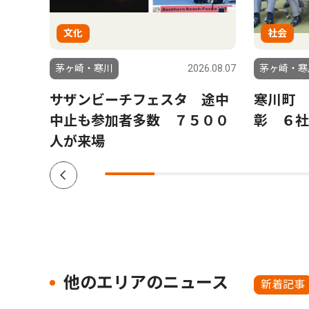
文化
社会
6.07.24
茅ヶ崎・寒川
2026.08.07
茅ヶ崎・寒
氏が
サザンビーチフェスタ 途中
寒川町 
構図
中止も参加者多数 ７５００
彰 ６社
人が来場
他のエリアのニュース
新着記事