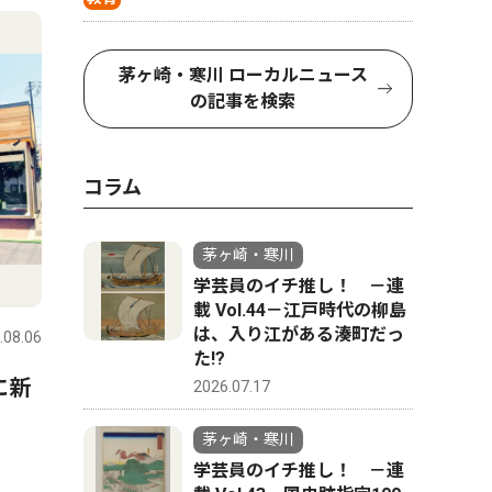
茅ヶ崎・寒川 ローカルニュース
の記事を検索
コラム
茅ヶ崎・寒川
学芸員のイチ推し！ －連
載 Vol.44－江戸時代の柳島
は、入り江がある湊町だっ
.08.06
た!?
に新
2026.07.17
茅ヶ崎・寒川
学芸員のイチ推し！ －連