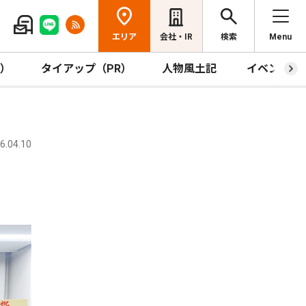
エリア
会社・IR
検索
Menu
R）
タイアップ（PR）
人物風土記
イベント
.04.10