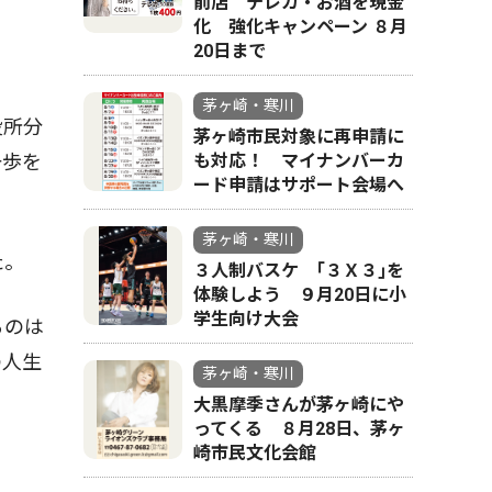
前店 テレカ・お酒を現金
化 強化キャンペーン ８月
20日まで
茅ヶ崎・寒川
役所分
茅ヶ崎市民対象に再申請に
一歩を
も対応！ マイナンバーカ
ード申請はサポート会場へ
茅ヶ崎・寒川
た。
３人制バスケ ｢３Ｘ３｣を
体験しよう ９月20日に小
学生向け大会
るのは
の人生
茅ヶ崎・寒川
大黒摩季さんが茅ヶ崎にや
ってくる ８月28日、茅ヶ
崎市民文化会館