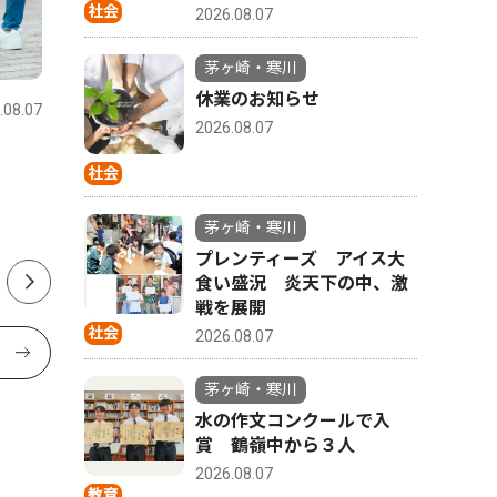
社会
2026.08.07
文化
文化
茅ヶ崎・寒川
休業のお知らせ
.08.07
茅ヶ崎・寒川
2026.08.04
茅ヶ崎・寒
2026.08.07
８月８日は菱沼八王子神社へ
茅ヶ崎市
社会
道模型展
茅ヶ崎・寒川
プレンティーズ アイス大
食い盛況 炎天下の中、激
戦を展開
社会
2026.08.07
茅ヶ崎・寒川
水の作文コンクールで入
賞 鶴嶺中から３人
2026.08.07
教育