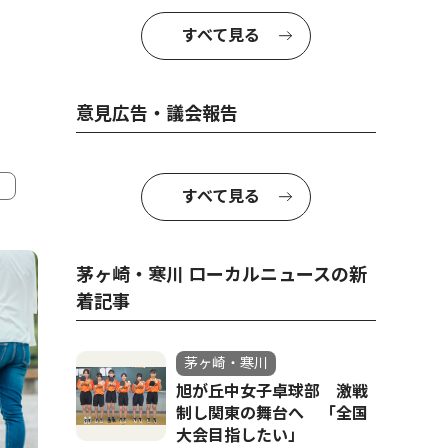
すべて見る
意見広告・議会報告
すべて見る
4
5
茅ヶ崎・寒川 ローカルニュースの新
着記事
茅ヶ崎・寒川
旭が丘中女子卓球部 激戦
制し関東の舞台へ 「全国
大会目指したい」