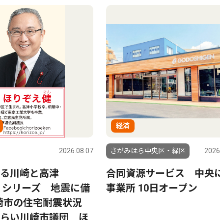
経済
2026.08.07
さがみはら中央区・緑区
2026
る川崎と高津
合同資源サービス 中央
37 シリーズ 地震に備
事業所 10日オープン
崎市の住宅耐震状況
らい川崎市議団 ほ