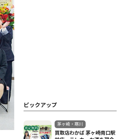
ピックアップ
茅ヶ崎・寒川
買取店わかば 茅ヶ崎南口駅