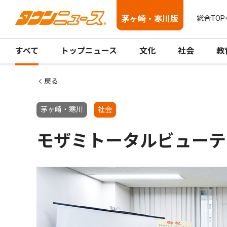
茅ヶ崎・寒川版
総合TOP
すべて
トップニュース
文化
社会
教
戻る
茅ヶ崎・寒川
社会
モザミトータルビューテ