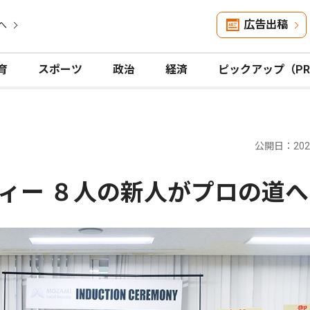
広告出稿
へ
育
スポーツ
政治
経済
ピックアップ（P
公開日：2026
ィー ８人の新人がプロの道へ