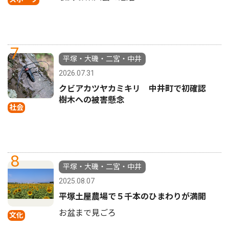
7
平塚・大磯・二宮・中井
2026.07.31
クビアカツヤカミキリ 中井町で初確認
樹木への被害懸念
社会
8
平塚・大磯・二宮・中井
2025.08.07
平塚土屋農場で５千本のひまわりが満開
お盆まで見ごろ
文化