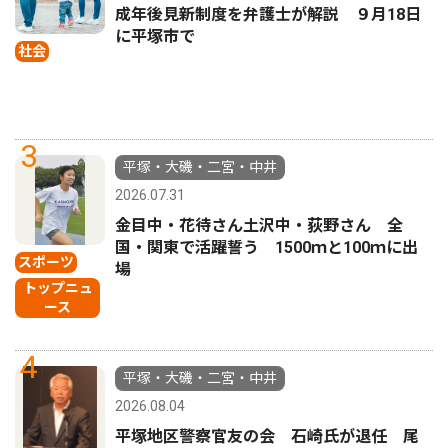
成年後見新制度を弁護士が解説 ９月18日
に平塚市で
社会
3
平塚・大磯・二宮・中井
2026.07.31
金目中・花待さん土沢中・荻野さん 全
国・関東で活躍誓う 1500ｍと100ｍに出
スポーツ
場
トップニュ
ース
4
平塚・大磯・二宮・中井
2026.08.04
平塚地区警察官友の会 石崎氏が退任 尾