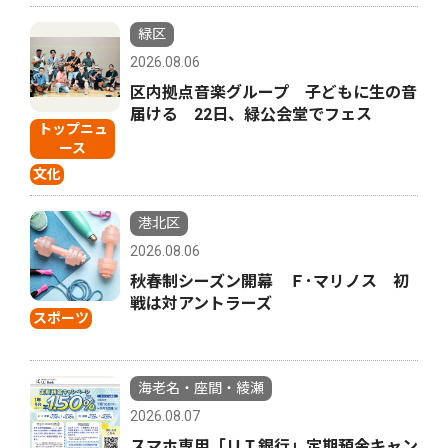
緑区
2026.08.06
区内拠点音楽グループ 子どもに生の音
届ける 22日、緑公会堂でフェス
トップニュ
ース
文化
港北区
2026.08.06
秋春制シーズン開幕 Ｆ･マリノス 初
戦は対アントラーズ
スポーツ
海老名・座間・綾瀬
2026.08.07
スマホ専用「ＵＩ銀行」定期預金キャン