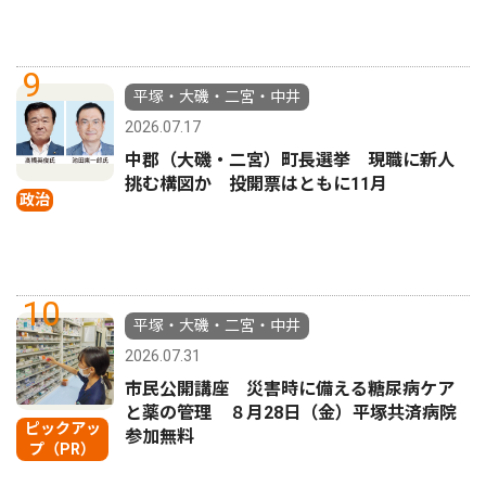
9
平塚・大磯・二宮・中井
2026.07.17
中郡（大磯・二宮）町長選挙 現職に新人
挑む構図か 投開票はともに11月
政治
10
平塚・大磯・二宮・中井
2026.07.31
市民公開講座 災害時に備える糖尿病ケア
と薬の管理 ８月28日（金）平塚共済病院
ピックアッ
参加無料
プ（PR）