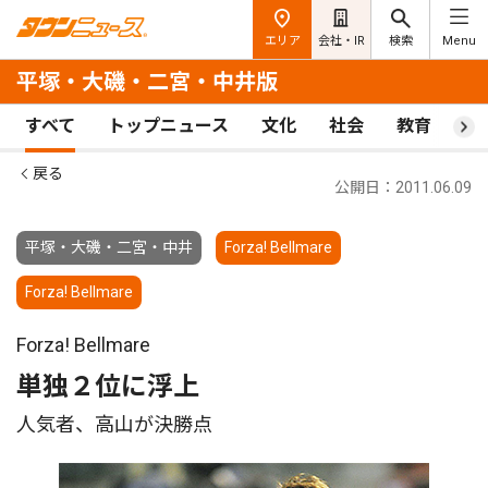
エリア
会社・IR
検索
Menu
平塚・大磯・二宮・中井版
すべて
トップニュース
文化
社会
教育
ス
戻る
公開日：2011.06.09
平塚・大磯・二宮・中井
Forza! Bellmare
Forza! Bellmare
Forza! Bellmare
単独２位に浮上
人気者、高山が決勝点