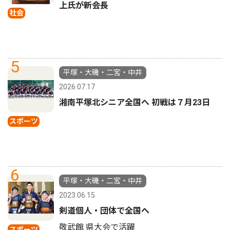
上氏が新会長
社会
5
平塚・大磯・二宮・中井
2026.07.17
湘南平塚北シニア全国へ 初戦は７月23日
スポーツ
6
平塚・大磯・二宮・中井
2023.06.15
剣道個人・団体で全国へ
敬武館 県大会で活躍
スポーツ