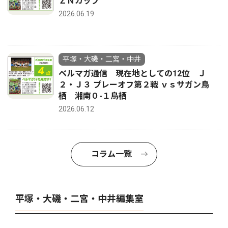
ＺＮカップ
2026.06.19
平塚・大磯・二宮・中井
ベルマガ通信 現在地としての12位 Ｊ
２・Ｊ３ プレーオフ第２戦 ｖｓサガン鳥
栖 湘南０-１鳥栖
2026.06.12
コラム一覧
平塚・大磯・二宮・中井編集室