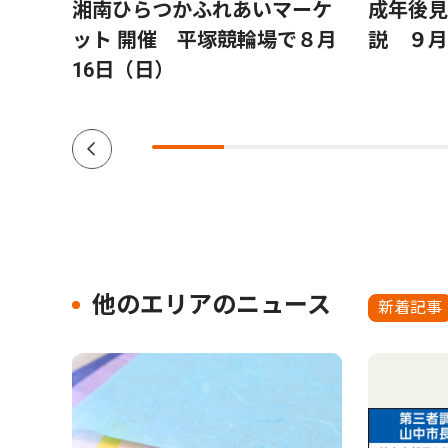
備え
湘南ひらつかふれあいマーケ
成年後見
 ８
ット 開催 平塚競輪場で８月
説 ９月
院 参
16日（日）
他のエリアのニュース
新着記事