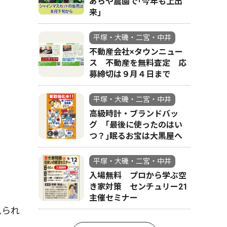
あらや農園で｢今年も上出
来｣
平塚・大磯・二宮・中井
不動産会社×タウンニュー
ス 不動産を無料査定 応
募締切は９月４日まで
平塚・大磯・二宮・中井
高級時計・ブランドバッ
グ ｢最後に使ったのはい
つ？｣眠るお宝は大黒屋へ
平塚・大磯・二宮・中井
入場無料 プロから学ぶ空
き家対策 センチュリー21
主催セミナー
見られ