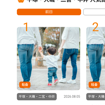
前日
1
2
社会
社会
6.07.31
平塚・大磯・二宮・中井
2026.08.05
平塚・大磯