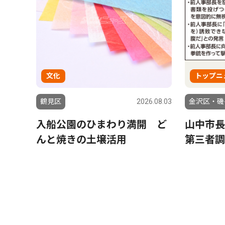
文化
トップニ
鶴見区
2026.08.03
金沢区・磯
入船公園のひまわり満開 ど
山中市長
んと焼きの土壌活用
第三者調