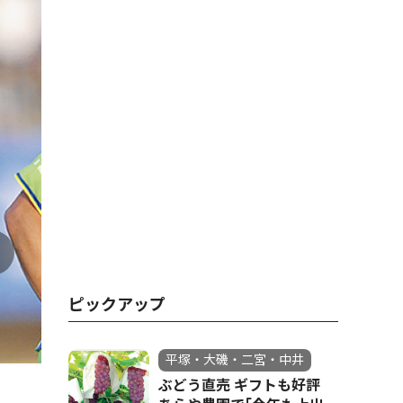
ピックアップ
平塚・大磯・二宮・中井
宮市が２試合連続で出場した
ぶどう直売 ギフトも好評