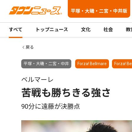
平塚・大磯・二宮・中井版
すべて
トップニュース
文化
社会
教
戻る
平塚・大磯・二宮・中井
Forza! Bellmare
Forza! Be
ベルマーレ
苦戦も勝ちきる強さ
90分に遠藤が決勝点