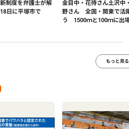
新制度を弁護士が解
金目中・花待さん土沢中
18日に平塚市で
野さん 全国・関東で活
う 1500ｍと100ｍに出
もっと見る