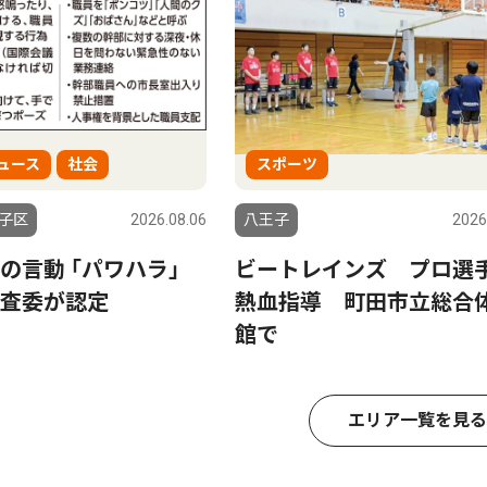
ュース
社会
スポーツ
子区
2026.08.06
八王子
2026
の言動 ｢パワハラ｣
ビートレインズ プロ選
査委が認定
熱血指導 町田市立総合
館で
エリア一覧を見る