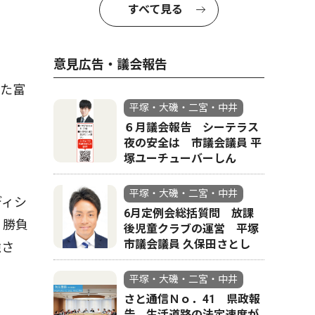
すべて見る
意見広告・議会報告
た富
平塚・大磯・二宮・中井
６月議会報告 シーテラス
夜の安全は 市議会議員 平
塚ユーチューバーしん
平塚・大磯・二宮・中井
ディシ
6月定例会総括質問 放課
、勝負
後児童クラブの運営 平塚
市議会議員 久保田さとし
強さ
平塚・大磯・二宮・中井
さと通信Ｎｏ．41 県政報
告 生活道路の法定速度が