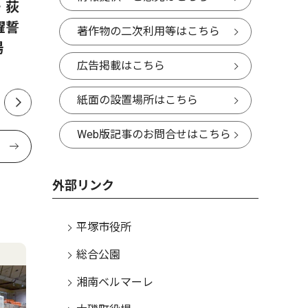
・荻
平塚地区警察官友の会 石崎
湘南平塚
躍誓
氏が退任 尾上氏が新会長
は７月23
著作物の二次利用等はこちら
場
広告掲載はこちら
紙面の設置場所はこちら
Web版記事のお問合せはこちら
外部リンク
平塚市役所
総合公園
湘南ベルマーレ