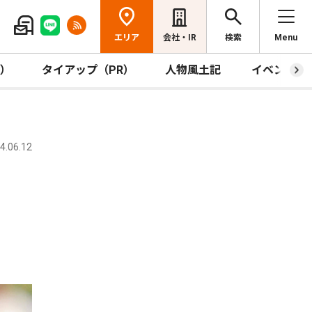
エリア
会社・IR
検索
Menu
R）
タイアップ（PR）
人物風土記
イベント
.06.12