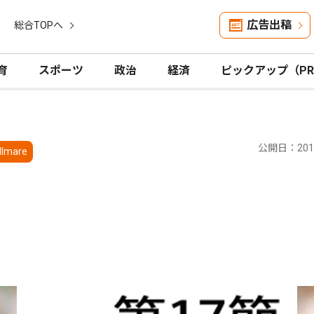
広告出稿
総合TOPへ
育
スポーツ
政治
経済
ピックアップ（P
公開日：2014
llmare