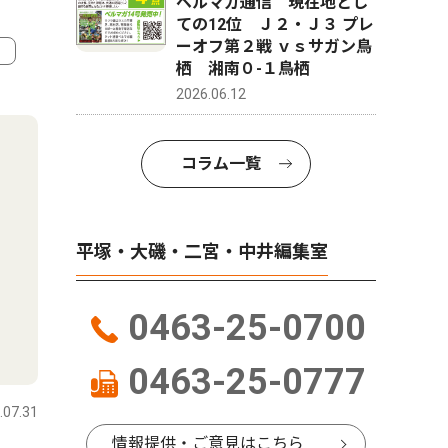
ベルマガ通信 現在地とし
ての12位 Ｊ２・Ｊ３ プレ
ーオフ第２戦 ｖｓサガン鳥
栖 湘南０-１鳥栖
4
5
2026.06.12
コラム一覧
平塚・大磯・二宮・中井編集室
0463-25-0700
社会
スポーツ
0463-25-0777
.07.31
平塚・大磯・二宮・中井
2026.08.04
平塚・大磯
情報提供・ご意見はこちら