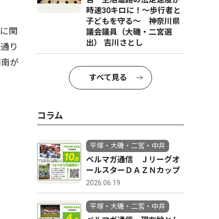
時速30キロに！〜歩行者と
子どもを守る〜 神奈川県
に関
議会議員（大磯・二宮選
出） 吉川さとし
の通り
湘南が
すべて見る
コラム
平塚・大磯・二宮・中井
ベルマガ通信 Ｊリーグオ
ールスターＤＡＺＮカップ
2026.06.19
平塚・大磯・二宮・中井