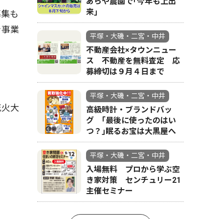
あらや農園で｢今年も上出
来｣
募集も
を事業
平塚・大磯・二宮・中井
不動産会社×タウンニュー
ス 不動産を無料査定 応
募締切は９月４日まで
平塚・大磯・二宮・中井
花火大
高級時計・ブランドバッ
グ ｢最後に使ったのはい
つ？｣眠るお宝は大黒屋へ
平塚・大磯・二宮・中井
入場無料 プロから学ぶ空
き家対策 センチュリー21
主催セミナー