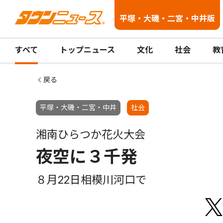
平塚・大磯・二宮・中井版
すべて
トップニュース
文化
社会
教
戻る
平塚・大磯・二宮・中井
社会
湘南ひらつか花火大会
夜空に３千発
８月22日相模川河口で