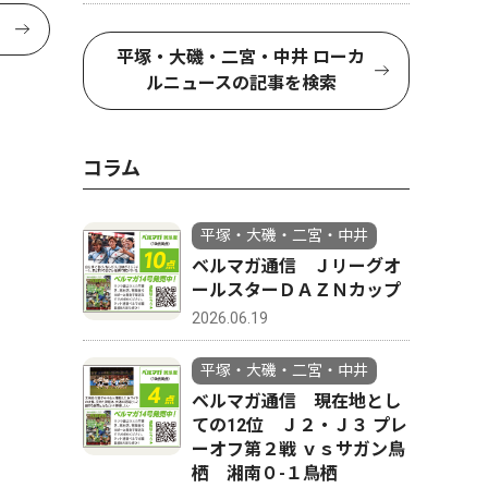
平塚・大磯・二宮・中井 ローカ
ルニュースの記事を検索
コラム
平塚・大磯・二宮・中井
ベルマガ通信 Ｊリーグオ
ールスターＤＡＺＮカップ
2026.06.19
平塚・大磯・二宮・中井
ベルマガ通信 現在地とし
ての12位 Ｊ２・Ｊ３ プレ
ーオフ第２戦 ｖｓサガン鳥
栖 湘南０-１鳥栖