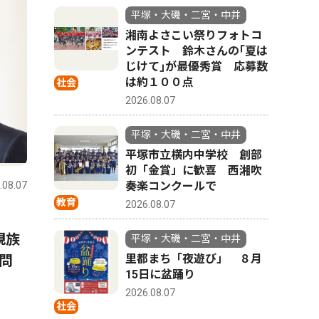
平塚・大磯・二宮・中井
湘南よさこい祭りフォトコ
ンテスト 鈴木さんの｢夏は
じけて｣が最優秀賞 応募数
は約１００点
社会
2026.08.07
平塚・大磯・二宮・中井
平塚市立横内中学校 創部
初「金賞」に歓喜 西湘吹
.08.07
奏楽コンクールで
教育
2026.08.07
親族
平塚・大磯・二宮・中井
問
里都まち「夜遊び」 ８月
15日に盆踊り
2026.08.07
社会