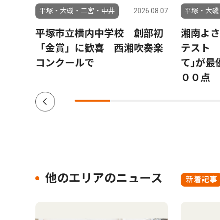
6.08.07
平塚・大磯・二宮・中井
2026.08.07
平塚・大磯
 卓
平塚市立横内中学校 創部初
湘南よさ
上級
「金賞」に歓喜 西湘吹奏楽
テスト 
コンクールで
て｣が最
００点
他のエリアのニュース
新着記事