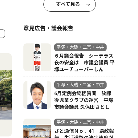
すべて見る
意見広告・議会報告
4
5
平塚・大磯・二宮・中井
６月議会報告 シーテラス
夜の安全は 市議会議員 平
塚ユーチューバーしん
平塚・大磯・二宮・中井
6月定例会総括質問 放課
後児童クラブの運営 平塚
市議会議員 久保田さとし
平塚・大磯・二宮・中井
人物風土記
スポーツ
さと通信Ｎｏ．41 県政報
告 生活道路の法定速度が