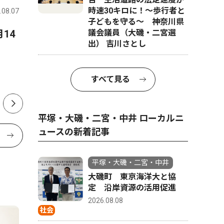
時速30キロに！〜歩行者と
.08.07
平塚・大磯・二宮・中井
2026.08.07
平塚・大磯
子どもを守る〜 神奈川県
14
8月23日（日）に映画会を主
議会議員（大磯・二宮選
湘南ベル
出） 吉川さとし
催する平塚市南図書館館長
ＬＬ Ｉ
の 小林 祐佳子さん 平塚市
開幕戦
在住 42歳
すべて見る
平塚・大磯・二宮・中井 ローカルニ
ュースの新着記事
平塚・大磯・二宮・中井
大磯町 東京海洋大と協
定 沿岸資源の活用促進
2026.08.08
社会