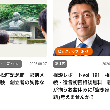
ピックアップ（PR）
・二宮・中井
2026.08.07
高津区
2026
松前記念館 彫刻メ
相談レポートvol. 191 相
験 創立者の胸像な
続・遺言初回相談無料 
が揃うお盆休みに｢空き家
題｣考えませんか？