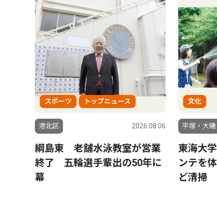
スポーツ
トップニュース
文化
港北区
2026.08.06
平塚・大磯
綱島東 老舗水泳教室が営業
東海大学
終了 五輪選手輩出の50年に
ンテを体
幕
ど清掃