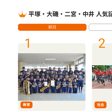
平塚・大磯・二宮・中井 人気
前日
1
2
教育
社会