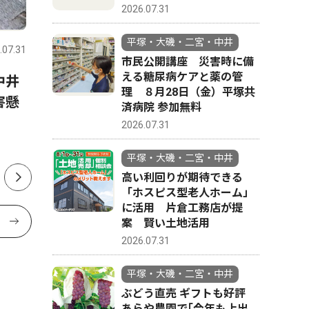
2026.07.31
スポーツ
トップニュース
政治
平塚・大磯・二宮・中井
.07.31
平塚・大磯・二宮・中井
2026.07.31
平塚・大磯
市民公開講座 災害時に備
える糖尿病ケアと薬の管
中井
金目中・花待さん土沢中・荻
中郡（大
理 ８月28日（金）平塚共
害懸
野さん 全国・関東で活躍誓
挙 現職
済病院 参加無料
う 1500ｍと100ｍに出場
投開票は
2026.07.31
平塚・大磯・二宮・中井
高い利回りが期待できる
「ホスピス型老人ホーム」
に活用 片倉工務店が提
案 賢い土地活用
2026.07.31
平塚・大磯・二宮・中井
ぶどう直売 ギフトも好評
あらや農園で｢今年も上出