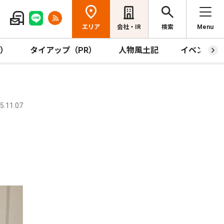
エリア
会社・IR
検索
Menu
R）
タイアップ（PR）
人物風土記
イベント
.11.07