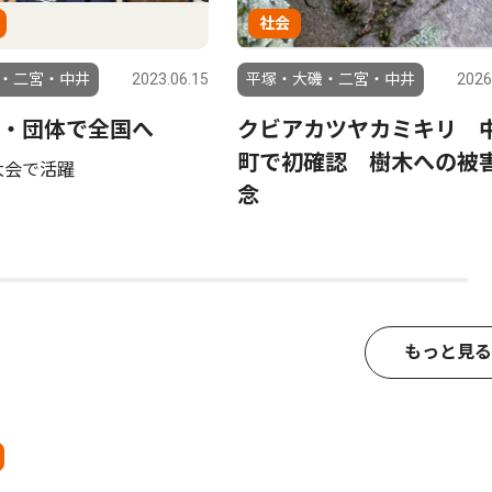
社会
・二宮・中井
2023.06.15
平塚・大磯・二宮・中井
2026
・団体で全国へ
クビアカツヤカミキリ 
町で初確認 樹木への被
大会で活躍
念
もっと見る