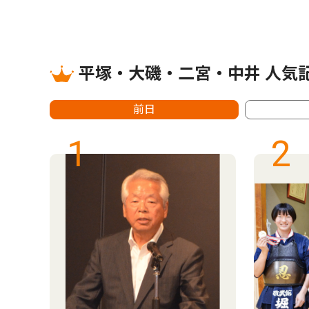
平塚・大磯・二宮・中井 人気
前日
1
2