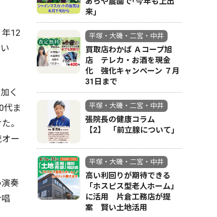
あらや農園で｢今年も上出
来｣
年12
平塚・大磯・二宮・中井
てい
買取店わかば Ａコープ旭
店 テレカ・お酒を現金
化 強化キャンペーン ７月
31日まで
参加く
平塚・大磯・二宮・中井
0代ま
張院長の健康コラム
けた。
【2】 ｢前立腺について｣
流オー
平塚・大磯・二宮・中井
高い利回りが期待できる
い演奏
「ホスピス型老人ホーム」
に活用 片倉工務店が提
合唱
案 賢い土地活用