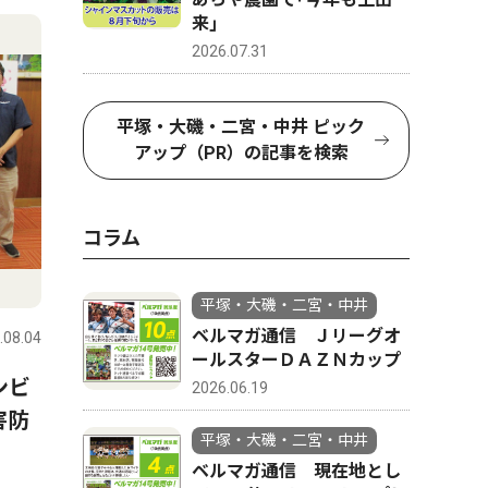
来｣
2026.07.31
平塚・大磯・二宮・中井 ピック
アップ（PR）の記事を検索
コラム
平塚・大磯・二宮・中井
ベルマガ通信 Ｊリーグオ
.08.04
ールスターＤＡＺＮカップ
ンビ
2026.06.19
害防
平塚・大磯・二宮・中井
ベルマガ通信 現在地とし