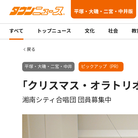
平塚・大磯・二宮・中井版
すべて
トップニュース
文化
社会
教
戻る
平塚・大磯・二宮・中井
ピックアップ（PR）
｢クリスマス・オラトリ
湘南シティ合唱団 団員募集中