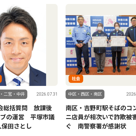
社会
・二宮・中井
2026.07.31
中区・西区・南区
2026
会総括質問 放課後
南区・吉野町駅そばのコ
ブの運営 平塚市議
ニ店員が相次いで詐欺被
久保田さとし
ぐ 南警察署が感謝状