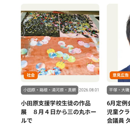
社会
意見広告
小田原・箱根・湯河原・真鶴
2026.08.01
平塚・大磯
小田原支援学校生徒の作品
6月定例
展 ８月４日から三の丸ホー
児童クラ
ルで
会議員 