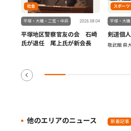
社会
スポーツ
6.08.05
平塚・大磯・二宮・中井
2026.08.04
平塚・大磯
ーケ
平塚地区警察官友の会 石崎
剣道個人
で８月
氏が退任 尾上氏が新会長
敬武館 県
他のエリアのニュース
新着記事