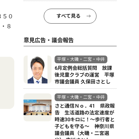
すべて見る
３５０
５・８
意見広告・議会報告
平塚・大磯・二宮・中井
6月定例会総括質問 放課
後児童クラブの運営 平塚
市議会議員 久保田さとし
平塚・大磯・二宮・中井
さと通信Ｎｏ．41 県政報
告 生活道路の法定速度が
時速30キロに！〜歩行者と
子どもを守る〜 神奈川県
議会議員（大磯・二宮選