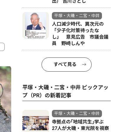
出） 吉川さとし
平塚・大磯・二宮・中井
人口減少時代、異次元の
「少子化対策待ったな
し」 意見広告 市議会議
員 野崎しんや
4
5
すべて見る
平塚・大磯・二宮・中井 ピックアッ
プ（PR）の新着記事
平塚・大磯・二宮・中井
寺拠点の｢地域共生｣学ぶ
27人が大磯・東光院を視察