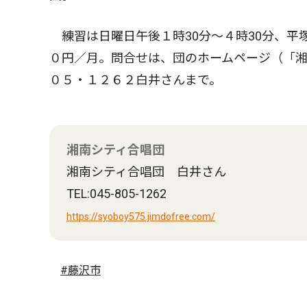
練習は日曜日午後１時30分〜４時30分、平
０円／月。問合せは、団のホームページ（「
０５・１２６２白井さんまで。
湘南シティ合唱団
湘南シティ合唱団 白井さん
TEL:045-805-1262
https://syoboy575.jimdofree.com/
#藤沢市