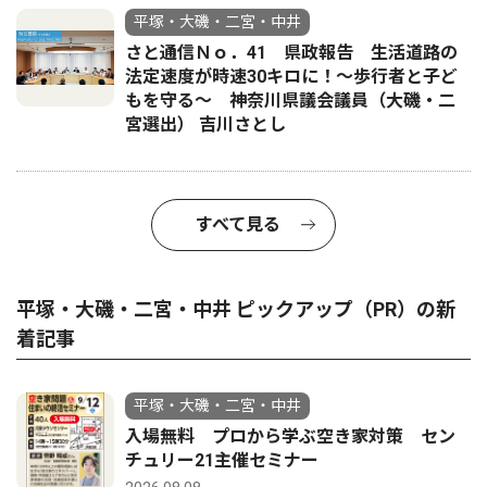
平塚・大磯・二宮・中井
さと通信Ｎｏ．41 県政報告 生活道路の
法定速度が時速30キロに！〜歩行者と子ど
もを守る〜 神奈川県議会議員（大磯・二
宮選出） 吉川さとし
すべて見る
平塚・大磯・二宮・中井 ピックアップ（PR）の新
着記事
平塚・大磯・二宮・中井
入場無料 プロから学ぶ空き家対策 セン
チュリー21主催セミナー