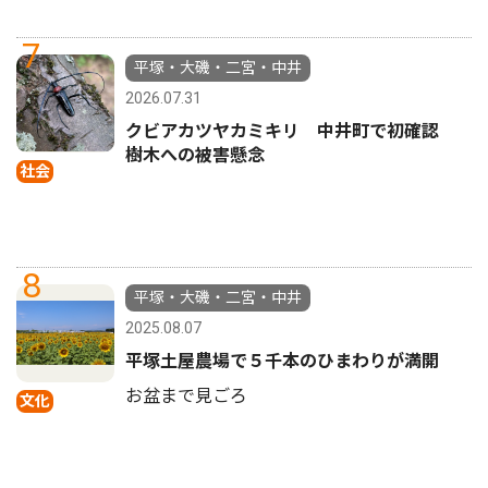
7
平塚・大磯・二宮・中井
2026.07.31
クビアカツヤカミキリ 中井町で初確認
樹木への被害懸念
社会
8
平塚・大磯・二宮・中井
2025.08.07
平塚土屋農場で５千本のひまわりが満開
お盆まで見ごろ
文化