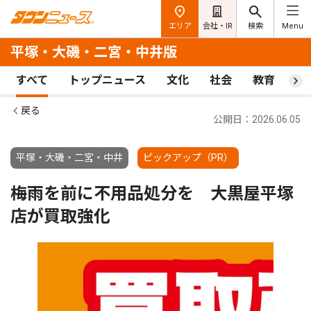
エリア
会社・IR
検索
Menu
平塚・大磯・二宮・中井版
すべて
トップニュース
文化
社会
教育
ス
戻る
公開日：2026.06.05
平塚・大磯・二宮・中井
ピックアップ（PR）
梅雨を前に不用品処分を 大黒屋平塚
店が買取強化