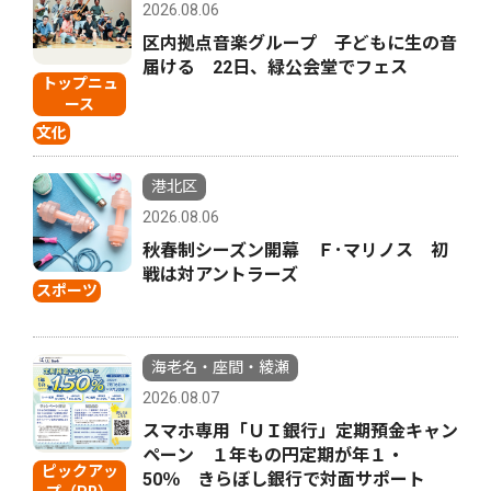
2026.08.06
区内拠点音楽グループ 子どもに生の音
届ける 22日、緑公会堂でフェス
トップニュ
ース
文化
港北区
2026.08.06
秋春制シーズン開幕 Ｆ･マリノス 初
戦は対アントラーズ
スポーツ
海老名・座間・綾瀬
2026.08.07
スマホ専用「ＵＩ銀行」定期預金キャン
ペーン １年もの円定期が年１・
ピックアッ
50％ きらぼし銀行で対面サポート