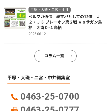
平塚・大磯・二宮・中井
ベルマガ通信 現在地としての12位 Ｊ
２・Ｊ３ プレーオフ第２戦 ｖｓサガン鳥
栖 湘南０-１鳥栖
2026.06.12
コラム一覧
平塚・大磯・二宮・中井編集室
0463-25-0700
0463-25-0777