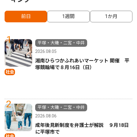
前日
1週間
1か月
1
平塚・大磯・二宮・中井
2026.08.05
湘南ひらつかふれあいマーケット 開催 平
塚競輪場で８月16日（日）
社会
2
平塚・大磯・二宮・中井
2026.08.06
成年後見新制度を弁護士が解説 ９月18日
に平塚市で
社会