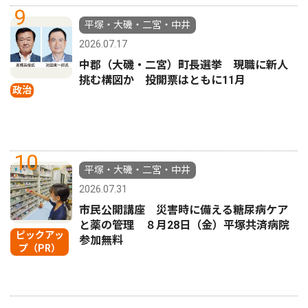
9
平塚・大磯・二宮・中井
2026.07.17
中郡（大磯・二宮）町長選挙 現職に新人
挑む構図か 投開票はともに11月
政治
10
平塚・大磯・二宮・中井
2026.07.31
市民公開講座 災害時に備える糖尿病ケア
と薬の管理 ８月28日（金）平塚共済病院
ピックアッ
参加無料
プ（PR）