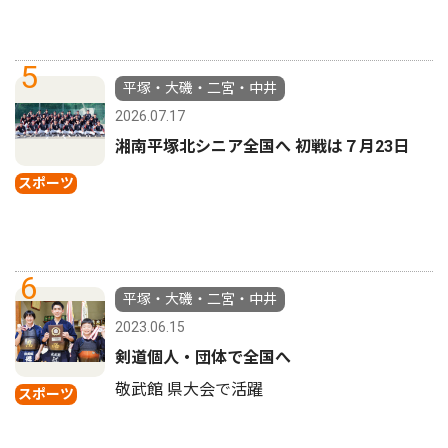
5
平塚・大磯・二宮・中井
2026.07.17
湘南平塚北シニア全国へ 初戦は７月23日
スポーツ
6
平塚・大磯・二宮・中井
2023.06.15
剣道個人・団体で全国へ
敬武館 県大会で活躍
スポーツ