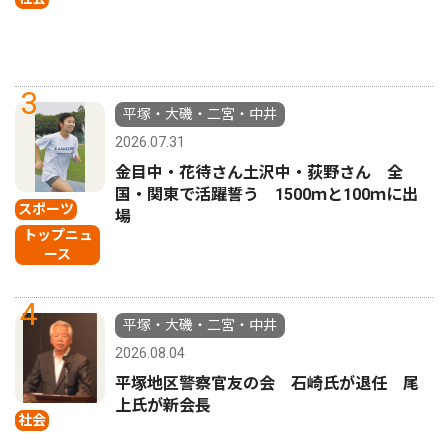
3
平塚・大磯・二宮・中井
2026.07.31
金目中・花待さん土沢中・荻野さん 全
国・関東で活躍誓う 1500ｍと100ｍに出
スポーツ
場
トップニュ
ース
4
平塚・大磯・二宮・中井
2026.08.04
平塚地区警察官友の会 石崎氏が退任 尾
上氏が新会長
社会