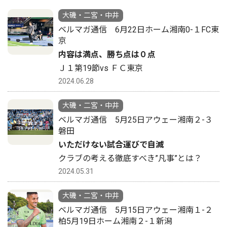
大磯・二宮・中井
ベルマガ通信 6月22日ホーム湘南0-１FC東
京
内容は満点、勝ち点は０点
Ｊ１第19節vs ＦＣ東京
2024.06.28
大磯・二宮・中井
ベルマガ通信 5月25日アウェー湘南２-３
磐田
いただけない試合運びで自滅
クラブの考える徹底すべき”凡事”とは？
2024.05.31
大磯・二宮・中井
ベルマガ通信 5月15日アウェー湘南１-２
柏5月19日ホーム湘南２-１新潟