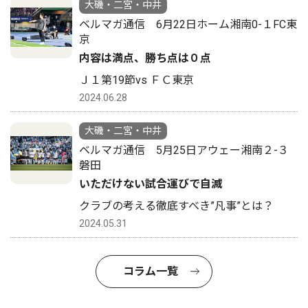
大磯・二宮・中井
ベルマガ通信 6月22日ホーム湘南0-１FC東
京
内容は満点、勝ち点は０点
Ｊ１第19節vs ＦＣ東京
2024.06.28
大磯・二宮・中井
ベルマガ通信 5月25日アウェー湘南２-３
磐田
いただけない試合運びで自滅
クラブの考える徹底すべき”凡事”とは？
2024.05.31
コラム一覧