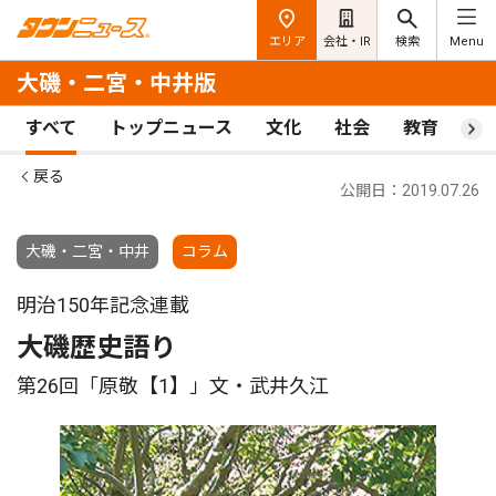
エリア
会社・IR
検索
Menu
大磯・二宮・中井版
すべて
トップニュース
文化
社会
教育
ス
戻る
公開日：2019.07.26
大磯・二宮・中井
コラム
明治150年記念連載
大磯歴史語り
第26回「原敬【1】」文・武井久江