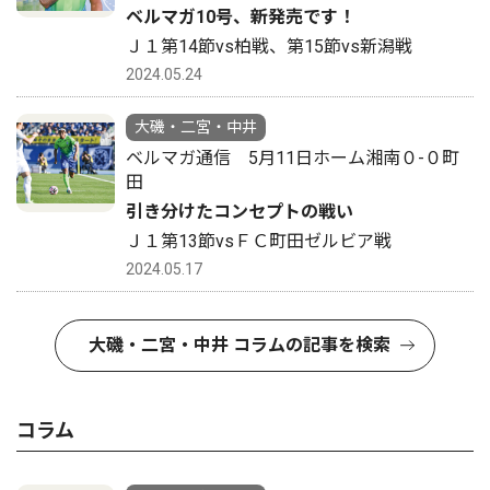
ベルマガ10号、新発売です！
Ｊ１第14節vs柏戦、第15節vs新潟戦
2024.05.24
大磯・二宮・中井
ベルマガ通信 5月11日ホーム湘南０-０町
田
引き分けたコンセプトの戦い
Ｊ１第13節vsＦＣ町田ゼルビア戦
2024.05.17
大磯・二宮・中井 コラムの記事を検索
コラム