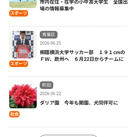
市内在住・在学の小中高大学生 全国出
場の情報募集中
スポーツ
青葉区
2026.06.25
桐蔭横浜大学サッカー部 １９１cmの
ＦＷ、欧州へ ６月22日からチームに
スポーツ
町田
2026.06.22
ダリア園 今年も開園、犬同伴可に
社会