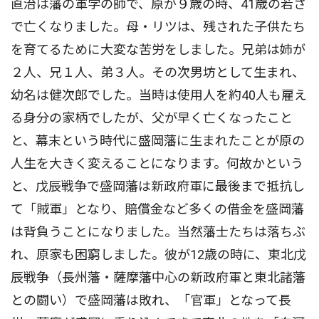
直治は藩の軍学の師で、原が９歳の時、41歳の若さ
で亡くなりました。母・リツは、残された子供たち
を育てるために大変な苦労をしました。兄弟は姉が
２人、兄１人、弟３人。その次男坊として生まれ、
幼名は健次郎でした。当時は使用人を約40人も雇え
る身分の家柄でしたが、父が早く亡くなったこと
と、幕末という時代に盛岡藩に生まれたことが原の
人生を大きく変えることになります。何故かという
と、戊辰戦争で盛岡藩は新政府軍に最後まで抵抗し
て「賊軍」となり、賠償金など多くの借金を盛岡藩
は背負うことになりました。当然藩士たちは落ちぶ
れ、原家も困窮しました。彼が12歳の時に、東北戊
辰戦争（長州藩・薩摩藩中心の新政府軍と東北諸藩
との闘い）で盛岡藩は敗れ、「官軍」となって長