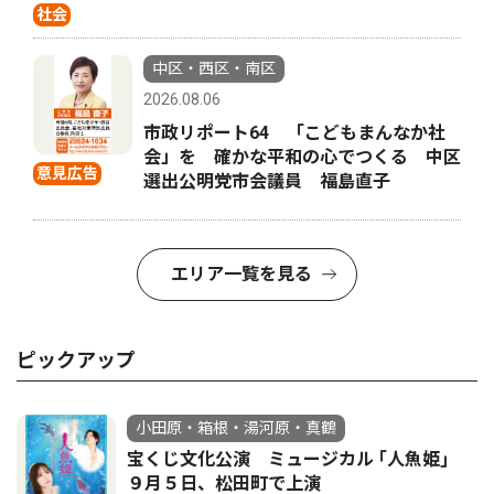
社会
中区・西区・南区
2026.08.06
市政リポート64 「こどもまんなか社
会」を 確かな平和の心でつくる 中区
意見広告
選出公明党市会議員 福島直子
エリア一覧を見る
ピックアップ
小田原・箱根・湯河原・真鶴
宝くじ文化公演 ミュージカル ｢人魚姫｣
９月５日、松田町で上演