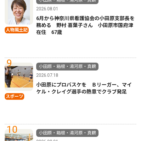
2026.08.01
6月から神奈川県看護協会の小田原支部長を
務める 野村 喜葉子さん 小田原市国府津
人物風土記
在住 67歳
9
小田原・箱根・湯河原・真鶴
2026.07.18
小田原にプロバスケを Ｂリーガー、マイ
ケル・クレイグ選手の熱意でクラブ発足
スポーツ
10
小田原・箱根・湯河原・真鶴