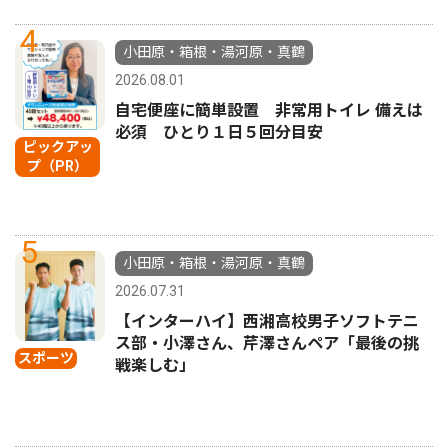
4
小田原・箱根・湯河原・真鶴
2026.08.01
自宅便座に簡単設置 非常用トイレ 備えは
必須 ひとり１日５回分目安
ピックアッ
プ（PR）
5
小田原・箱根・湯河原・真鶴
2026.07.31
【インターハイ】西湘高校男子ソフトテニ
ス部・小澤さん、芹澤さんペア「最後の挑
スポーツ
戦楽しむ」