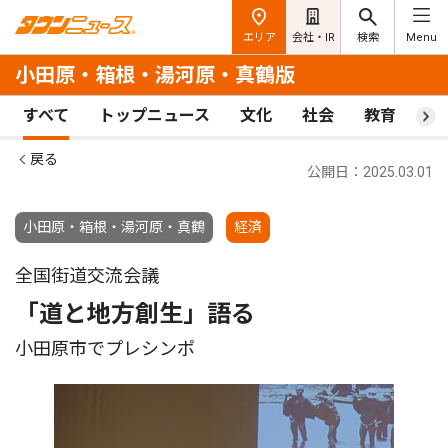
エリア
会社・IR
検索
Menu
小田原・箱根・湯河原・真鶴版
すべて
トップニュース
文化
社会
教育
ス
戻る
公開日：2025.03.01
小田原・箱根・湯河原・真鶴
経済
全国街道交流会議
「道と地方創生」語る
小田原市でプレシンポ