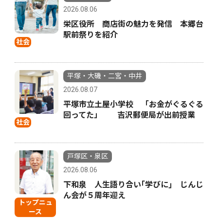
2026.08.06
栄区役所 商店街の魅力を発信 本郷台
駅前祭りを紹介
社会
平塚・大磯・二宮・中井
2026.08.07
平塚市立土屋小学校 「お金がぐるぐる
回ってた」 吉沢郵便局が出前授業
社会
戸塚区・泉区
2026.08.06
下和泉 人生語り合い｢学びに｣ じんじ
ん会が５周年迎え
トップニュ
ース