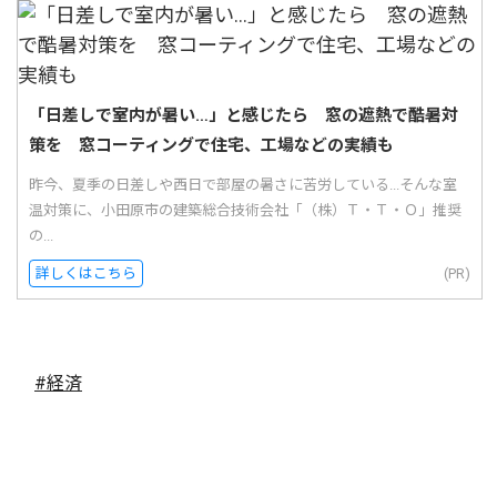
「日差しで室内が暑い…」と感じたら 窓の遮熱で酷暑対
策を 窓コーティングで住宅、工場などの実績も
昨今、夏季の日差しや西日で部屋の暑さに苦労している...そんな室
温対策に、小田原市の建築総合技術会社「（株）Ｔ・Ｔ・Ｏ」推奨
の...
詳しくはこちら
(PR)
#経済