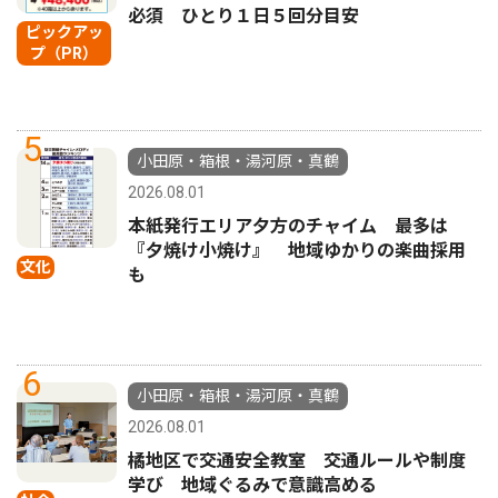
必須 ひとり１日５回分目安
ピックアッ
プ（PR）
5
小田原・箱根・湯河原・真鶴
2026.08.01
本紙発行エリア夕方のチャイム 最多は
『夕焼け小焼け』 地域ゆかりの楽曲採用
文化
も
6
小田原・箱根・湯河原・真鶴
2026.08.01
橘地区で交通安全教室 交通ルールや制度
学び 地域ぐるみで意識高める