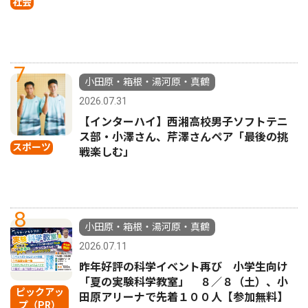
社会
7
小田原・箱根・湯河原・真鶴
2026.07.31
【インターハイ】西湘高校男子ソフトテニ
ス部・小澤さん、芹澤さんペア「最後の挑
スポーツ
戦楽しむ」
8
小田原・箱根・湯河原・真鶴
2026.07.11
昨年好評の科学イベント再び 小学生向け
「夏の実験科学教室」 ８／８（土）、小
ピックアッ
田原アリーナで先着１００人【参加無料】
プ（PR）