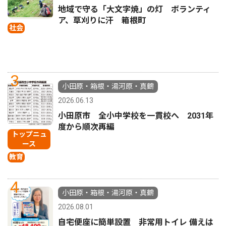
地域で守る「大文字焼」の灯 ボランティ
ア、草刈りに汗 箱根町
社会
3
小田原・箱根・湯河原・真鶴
2026.06.13
小田原市 全小中学校を一貫校へ 2031年
度から順次再編
トップニュ
ース
教育
4
小田原・箱根・湯河原・真鶴
2026.08.01
自宅便座に簡単設置 非常用トイレ 備えは