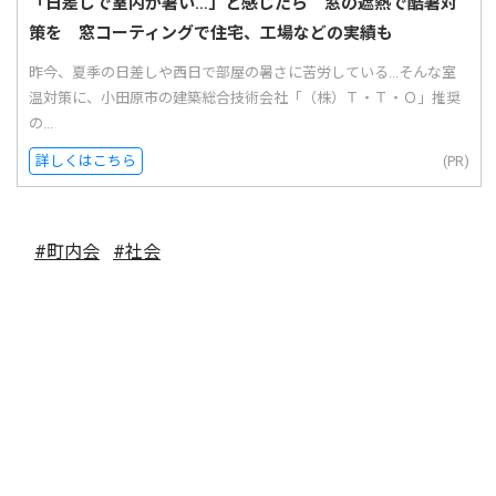
「日差しで室内が暑い…」と感じたら 窓の遮熱で酷暑対
策を 窓コーティングで住宅、工場などの実績も
昨今、夏季の日差しや西日で部屋の暑さに苦労している...そんな室
温対策に、小田原市の建築総合技術会社「（株）Ｔ・Ｔ・Ｏ」推奨
の...
詳しくはこちら
(PR)
#町内会
#社会