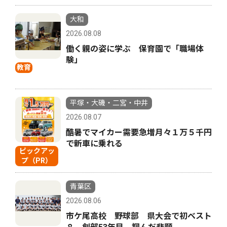
大和
2026.08.08
働く親の姿に学ぶ 保育園で「職場体
験」
教育
平塚・大磯・二宮・中井
2026.08.07
酷暑でマイカー需要急増月々１万５千円
で新車に乗れる
ピックアッ
プ（PR）
青葉区
2026.08.06
市ケ尾高校 野球部 県大会で初ベスト