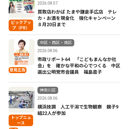
2026.08.07
買取店わかば たまや鎌倉手広店 テレ
カ・お酒を現金化 強化キャンペーン
ピックアッ
８月20日まで
プ（PR）
中区・西区・南区
2026.08.06
市政リポート64 「こどもまんなか社
会」を 確かな平和の心でつくる 中区
意見広告
選出公明党市会議員 福島直子
神奈川区
2026.08.06
横浜技調 人工干潟で生物観察 親子9
組22人が参加
トップニュ
ース