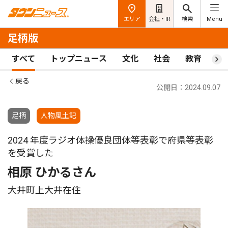
エリア
会社・IR
検索
Menu
足柄版
すべて
トップニュース
文化
社会
教育
ス
戻る
公開日：2024.09.07
足柄
人物風土記
2024 年度ラジオ体操優良団体等表彰で府県等表彰
を受賞した
相原 ひかるさん
大井町上大井在住