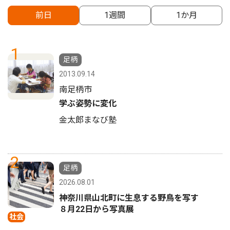
前日
1週間
1か月
1
足柄
2013.09.14
南足柄市
学ぶ姿勢に変化
金太郎まなび塾
2
足柄
2026.08.01
神奈川県山北町に生息する野鳥を写す
８月22日から写真展
社会