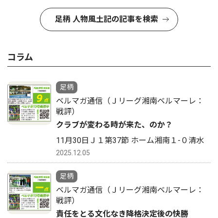
足柄 人物風土記の記事を検索
コラム
足柄
ベルマガ通信（Ｊリーグ湘南ベルマーレ：
戦評）
クラブが変わる時が来た、のか？
11月30日Ｊ１第37節 ホーム湘南１-０清水
2025.12.05
足柄
ベルマガ通信（Ｊリーグ湘南ベルマーレ：
戦評）
責任をとる文化なき降格決定後の快勝