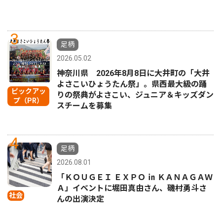
3
足柄
2026.05.02
神奈川県 2026年8月8日に大井町の「大井
よさこいひょうたん祭」。県西最大級の踊
ピックアッ
りの祭典がよさこい、ジュニア＆キッズダン
プ（PR）
スチームを募集
4
足柄
2026.08.01
「ＫＯＵＧＥＩ ＥＸＰＯ ㏌ ＫＡＮＡＧＡＷ
Ａ」イベントに堀田真由さん、磯村勇斗さ
社会
んの出演決定