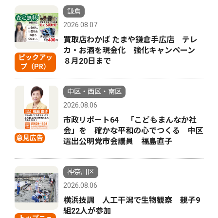
鎌倉
2026.08.07
買取店わかば たまや鎌倉手広店 テレ
カ・お酒を現金化 強化キャンペーン
ピックアッ
８月20日まで
プ（PR）
中区・西区・南区
2026.08.06
市政リポート64 「こどもまんなか社
会」を 確かな平和の心でつくる 中区
意見広告
選出公明党市会議員 福島直子
神奈川区
2026.08.06
横浜技調 人工干潟で生物観察 親子9
組22人が参加