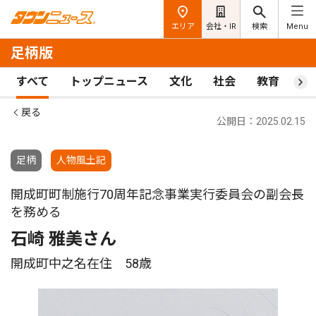
エリア
会社・IR
検索
Menu
足柄版
すべて
トップニュース
文化
社会
教育
ス
戻る
公開日：2025.02.15
足柄
人物風土記
開成町町制施行70周年記念事業実行委員会の副会長
を務める
石崎 雅美さん
開成町中之名在住 58歳