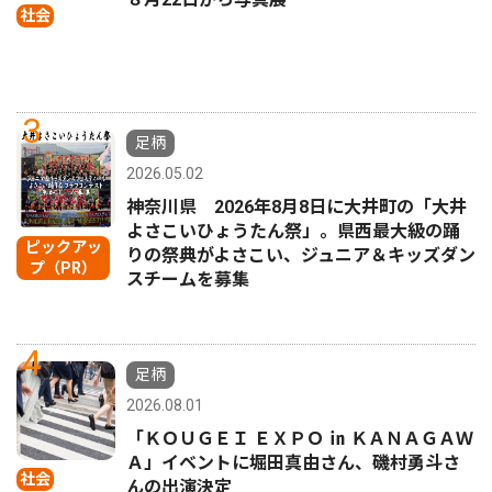
社会
3
足柄
2026.05.02
神奈川県 2026年8月8日に大井町の「大井
よさこいひょうたん祭」。県西最大級の踊
ピックアッ
りの祭典がよさこい、ジュニア＆キッズダン
プ（PR）
スチームを募集
4
足柄
2026.08.01
「ＫＯＵＧＥＩ ＥＸＰＯ ㏌ ＫＡＮＡＧＡＷ
Ａ」イベントに堀田真由さん、磯村勇斗さ
社会
んの出演決定