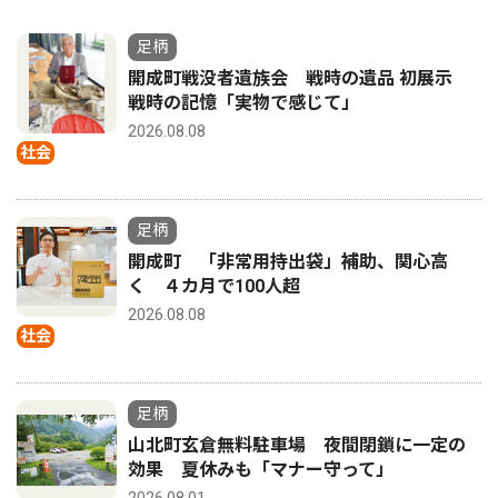
足柄
開成町戦没者遺族会 戦時の遺品 初展示
戦時の記憶「実物で感じて」
2026.08.08
社会
足柄
開成町 「非常用持出袋」補助、関心高
く ４カ月で100人超
2026.08.08
社会
足柄
山北町玄倉無料駐車場 夜間閉鎖に一定の
効果 夏休みも「マナー守って」
2026.08.01