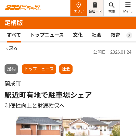
エリア
会社・IR
検索
Menu
足柄版
すべて
トップニュース
文化
社会
教育
ス
戻る
公開日：2026.01.24
足柄
トップニュース
社会
開成町
駅近町有地で駐車場シェア
利便性向上と財源確保へ