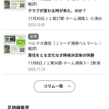
戦評）
クラブが変わる時が来た、のか？
11月30日Ｊ１第37節 ホーム湘南１-０清水
2025.12.05
足柄
ベルマガ通信（Ｊリーグ湘南ベルマーレ：
戦評）
責任をとる文化なき降格決定後の快勝
11月8日Ｊ１第36節 ホーム湘南 5 – 2新潟
2025.11.14
コラム一覧
足柄編集室