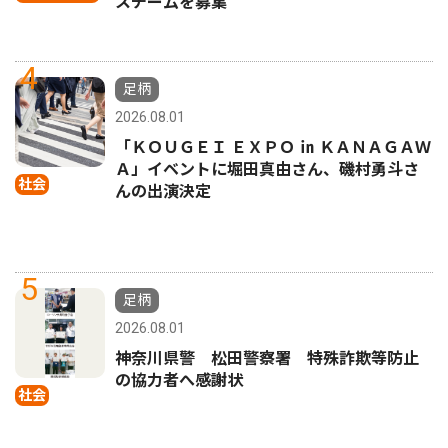
スチームを募集
4
足柄
2026.08.01
「ＫＯＵＧＥＩ ＥＸＰＯ ㏌ ＫＡＮＡＧＡＷ
Ａ」イベントに堀田真由さん、磯村勇斗さ
社会
んの出演決定
5
足柄
2026.08.01
神奈川県警 松田警察署 特殊詐欺等防止
の協力者へ感謝状
社会