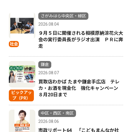
さがみはら中央区・緑区
2026.08.04
９月５日に開催される相模原納涼花火大
会の実行委員長がラジオ出演 ＰＲに奔
社会
走
鎌倉
2026.08.07
買取店わかば たまや鎌倉手広店 テレ
カ・お酒を現金化 強化キャンペーン
ピックアッ
８月20日まで
プ（PR）
中区・西区・南区
2026.08.06
市政リポート64 「こどもまんなか社