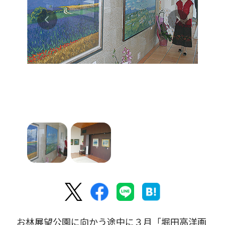
お林展望公園に向かう途中に３月「堀田高洋画