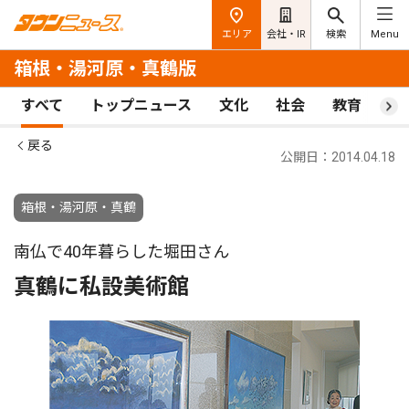
エリア
会社・IR
検索
Menu
箱根・湯河原・真鶴版
すべて
トップニュース
文化
社会
教育
ス
戻る
公開日：2014.04.18
箱根・湯河原・真鶴
南仏で40年暮らした堀田さん
真鶴に私設美術館