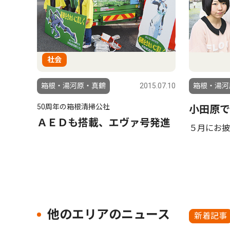
社会
箱根・湯河原・真鶴
2015.07.10
箱根・湯河
50周年の箱根清掃公社
小田原で
ＡＥＤも搭載、エヴァ号発進
５月にお披
他のエリアのニュース
新着記事