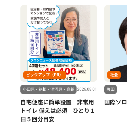
ピックアップ（PR）
社会
小田原・箱根・湯河原・真鶴
2026.08.01
町田
自宅便座に簡単設置 非常用
国際ソロ
トイレ 備えは必須 ひとり１
日５回分目安