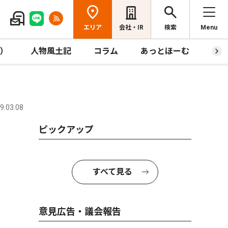
エリア
会社・IR
検索
Menu
R）
人物風土記
コラム
あっとほーむ
プレ
.03.08
ピックアップ
すべて見る
意見広告・議会報告