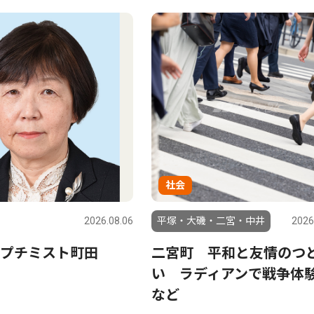
社会
2026.08.06
平塚・大磯・二宮・中井
2026
プチミスト町田
二宮町 平和と友情のつ
い ラディアンで戦争体
など