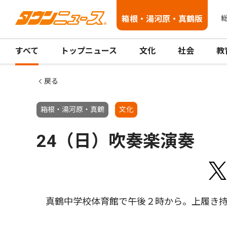
箱根・湯河原・真鶴版
総
すべて
トップニュース
文化
社会
教
戻る
箱根・湯河原・真鶴
文化
24（日）吹奏楽演奏
真鶴中学校体育館で午後２時から。上履き持