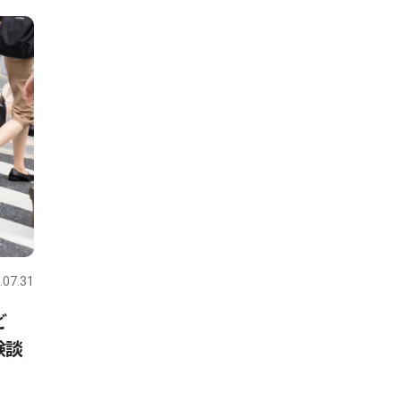
.07.31
ど
験談