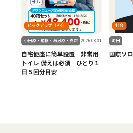
ピックアップ（PR）
社会
小田原・箱根・湯河原・真鶴
2026.08.01
町田
自宅便座に簡単設置 非常用
国際ソロ
トイレ 備えは必須 ひとり１
日５回分目安