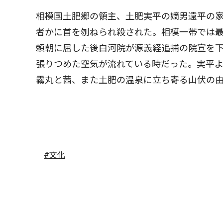
相模国土肥郷の領主、土肥実平の嫡男遠平の
者かに首を刎ねられ殺された。相模一帯では
頼朝に屈した後白河院が源義経追捕の院宣を
張りつめた空気が流れている時だった。実平
霧丸と茜、また土肥の温泉に立ち寄る山伏の
#文化