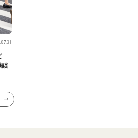
.07.31
ど
験談