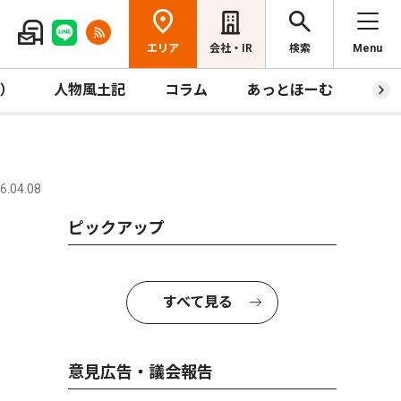
エリア
会社・IR
検索
Menu
R）
人物風土記
コラム
あっとほーむ
プレ
.04.08
ピックアップ
すべて見る
意見広告・議会報告