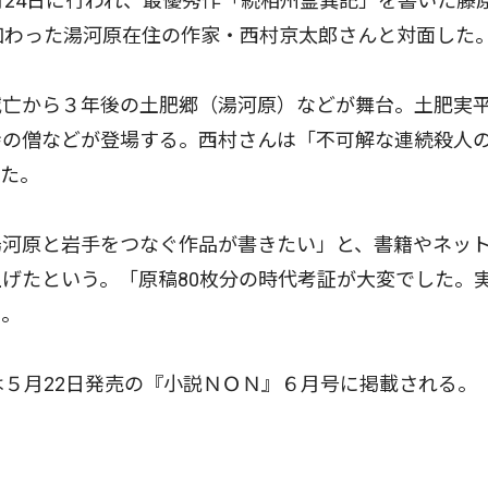
24日に行われ、最優秀作「続相州霊異記」を書いた藤
加わった湯河原在住の作家・西村京太郎さんと対面した
亡から３年後の土肥郷（湯河原）などが舞台。土肥実
寺の僧などが登場する。西村さんは「不可解な連続殺人
えた。
河原と岩手をつなぐ作品が書きたい」と、書籍やネッ
げたという。「原稿80枚分の時代考証が大変でした。
た。
５月22日発売の『小説ＮＯＮ』６月号に掲載される。