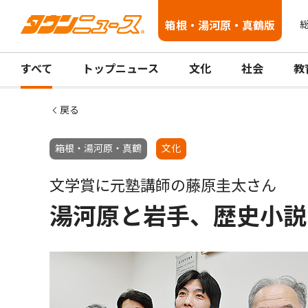
箱根・湯河原・真鶴版
総
すべて
トップニュース
文化
社会
教
戻る
箱根・湯河原・真鶴
文化
文学賞に元塾講師の藤原圭太さん
湯河原と岩手、歴史小説