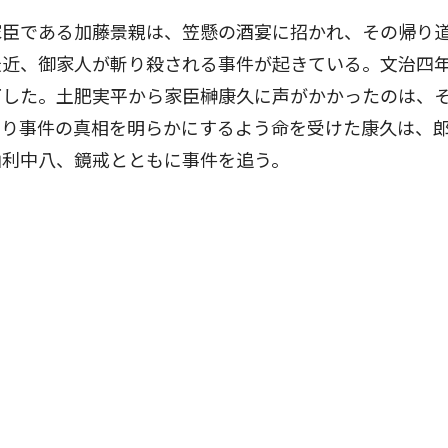
家臣である加藤景親は、笠懸の酒宴に招かれ、その帰り
最近、御家人が斬り殺される事件が起きている。文治四
下した。土肥実平から家臣榊康久に声がかかったのは、
より事件の真相を明らかにするよう命を受けた康久は、
由利中八、鏡戒とともに事件を追う。