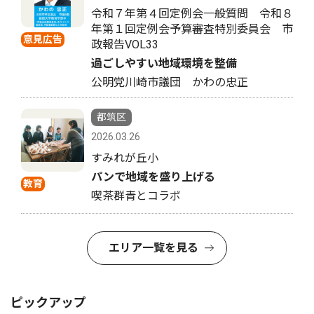
令和７年第４回定例会一般質問 令和８
年第１回定例会予算審査特別委員会 市
意見広告
政報告VOL33
過ごしやすい地域環境を整備
公明党川崎市議団 かわの忠正
都筑区
2026.03.26
すみれが丘小
パンで地域を盛り上げる
教育
喫茶群青とコラボ
エリア一覧を見る
ピックアップ