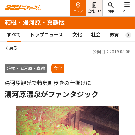
エリア
会社・IR
検索
Menu
箱根・湯河原・真鶴版
すべて
トップニュース
文化
社会
教育
ス
戻る
公開日：2019.03.08
箱根・湯河原・真鶴
文化
湯河原観光で特典町歩きの仕掛けに
湯河原温泉がファンタジック