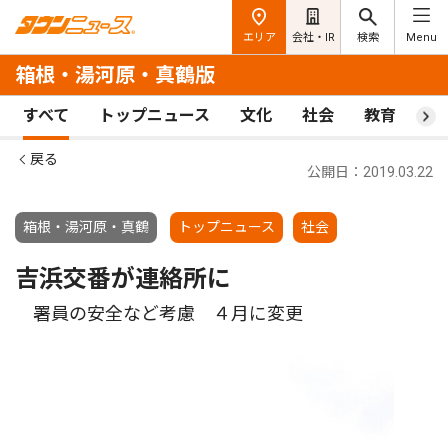
エリア
会社・IR
検索
Menu
箱根・湯河原・真鶴版
すべて
トップニュース
文化
社会
教育
ス
戻る
公開日：2019.03.22
箱根・湯河原・真鶴
トップニュース
社会
吉浜交番が連絡所に
署員の安全など考慮 ４月に変更