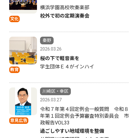
横浜学園高校吹奏楽部
校外で初の定期演奏会
文化
秦野
2026.03.26
桜の下で軽音楽を
学生団体Ｅ４がインハイ
教育
川崎区・幸区
2026.03.27
令和７年第４回定例会一般質問 令和８
年第１回定例会予算審査特別委員会 市
意見広告
政報告VOL33
過ごしやすい地域環境を整備