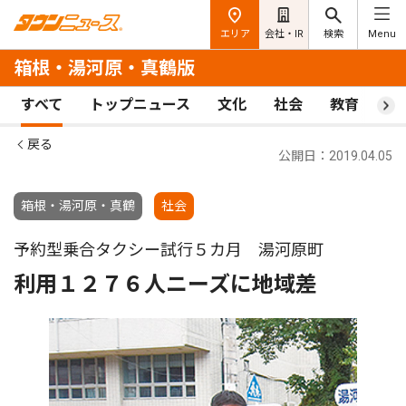
エリア
会社・IR
検索
Menu
箱根・湯河原・真鶴版
すべて
トップニュース
文化
社会
教育
ス
戻る
公開日：2019.04.05
箱根・湯河原・真鶴
社会
予約型乗合タクシー試行５カ月 湯河原町
利用１２７６人ニーズに地域差