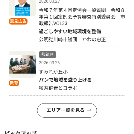
2026.03.27
令和７年第４回定例会一般質問 令和８
年第１回定例会予算審査特別委員会 市
意見広告
政報告VOL33
過ごしやすい地域環境を整備
公明党川崎市議団 かわの忠正
都筑区
2026.03.26
すみれが丘小
パンで地域を盛り上げる
教育
喫茶群青とコラボ
エリア一覧を見る
ピックアップ