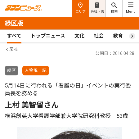
エリア
会社・IR
検索
Menu
緑区版
すべて
トップニュース
文化
社会
教育
ス
戻る
公開日：2016.04.28
緑区
人物風土記
5月14日に行われる「看護の日」イベントの実行委
員長を務める
上村 美智留さん
横浜創英大学看護学部兼大学院研究科教授 53歳