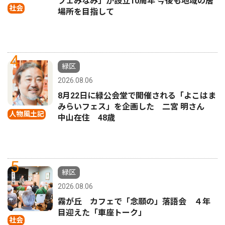
フェみなみ」が設立10周年 今後も地域の居
社会
場所を目指して
4
緑区
2026.08.06
8月22日に緑公会堂で開催される「よこはま
みらいフェス」を企画した 二宮 明さん
人物風土記
中山在住 48歳
5
緑区
2026.08.06
霧が丘 カフェで「念願の」落語会 ４年
目迎えた「車座トーク」
社会