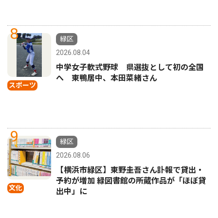
8
緑区
2026.08.04
中学女子軟式野球 県選抜として初の全国
へ 東鴨居中、本田菜緒さん
スポーツ
9
緑区
2026.08.06
【横浜市緑区】東野圭吾さん訃報で貸出・
予約が増加 緑図書館の所蔵作品が「ほぼ貸
文化
出中」に