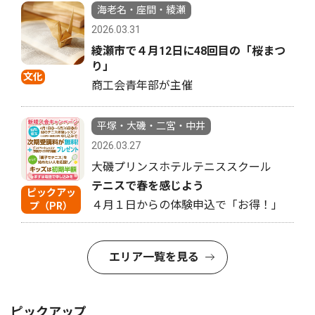
海老名・座間・綾瀬
2026.03.31
綾瀬市で４月12日に48回目の「桜まつ
り」
文化
商工会青年部が主催
平塚・大磯・二宮・中井
2026.03.27
大磯プリンスホテルテニススクール
テニスで春を感じよう
ピックアッ
４月１日からの体験申込で「お得！」
プ（PR）
エリア一覧を見る
ピックアップ