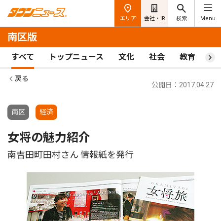
エリア
会社・IR
検索
Menu
南区版
すべて
トップニュース
文化
社会
教育
ス
戻る
公開日：2017.04.27
南区
経済
女将の魅力紹介
南吉田町田村さん 情報紙を発行