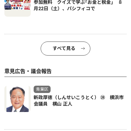
参加無料 クイズで学ぶ｢お金と税金｣ ８
月22日（土）、パシフィコで
すべて見る
意見広告・議会報告
青葉区
新政厚徳（しんせいこうとく） ㉘ 横浜市
会議員 横山 正人