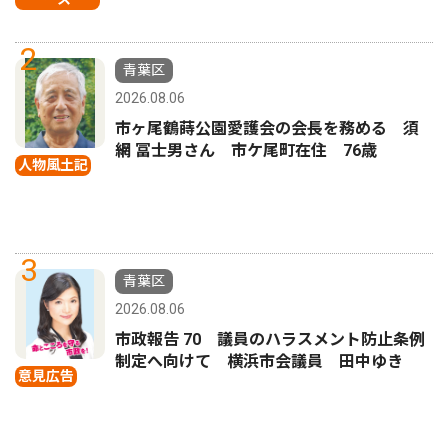
2
青葉区
2026.08.06
市ヶ尾鶴蒔公園愛護会の会長を務める 須
網 冨士男さん 市ケ尾町在住 76歳
人物風土記
3
青葉区
2026.08.06
市政報告 70 議員のハラスメント防止条例
制定へ向けて 横浜市会議員 田中ゆき
意見広告