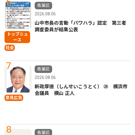
6
青葉区
2026.08.06
山中市長の言動「パワハラ」認定 第三者
調査委員が結果公表
トップニュ
ース
社会
7
青葉区
2026.08.06
新政厚徳（しんせいこうとく） ㉘ 横浜市
会議員 横山 正人
意見広告
8
青葉区