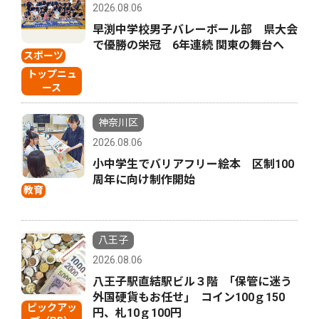
2026.08.06
早渕中学校男子バレーボール部 県大会
で優勝の栄冠 6年連続 関東の舞台へ
スポーツ
トップニュ
ース
神奈川区
2026.08.06
小中学生でバリアフリー絵本 区制100
周年に向け制作開始
教育
八王子
2026.08.06
八王子駅直結駅ビル３階 ｢保管に迷う
外国硬貨もお任せ｣ コイン100ｇ150
ピックアッ
円、札10ｇ100円