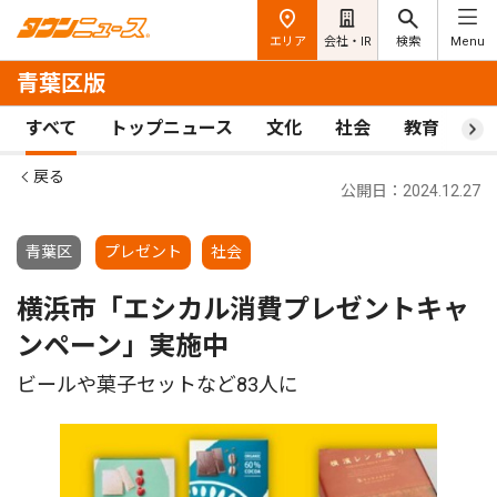
エリア
会社・IR
検索
Menu
青葉区版
すべて
トップニュース
文化
社会
教育
ス
戻る
公開日：2024.12.27
青葉区
プレゼント
社会
横浜市「エシカル消費プレゼントキャ
ンペーン」実施中
ビールや菓子セットなど83人に