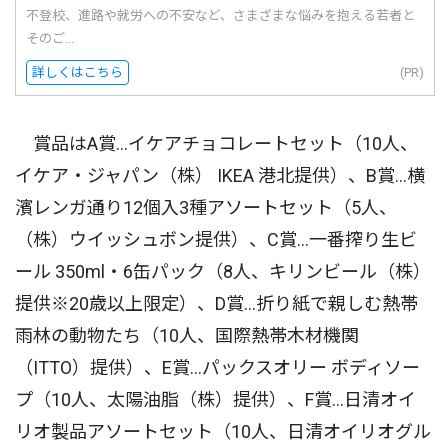
不登校、進路や就労への不安など、さまざまな悩みを抱える若者と
そのご...
詳しくはこちら
(PR)
賞品はA賞…イケアチョコレートセット（10人、
イケア・ジャパン（株） IKEA 港北提供）、B賞…横
濱レンガ通り12個入3種アソートセット（5人、
（株）ウイッシュボン提供）、C賞…一番搾り生ビ
ール 350ml・6缶パック（8人、キリンビール（株）
提供※20歳以上限定）、D賞…折り紙で親しむ熱帯
雨林の動物たち（10人、国際熱帯木材機関
（ITTO）提供）、E賞…パックスオリー ボディソー
プ（10人、太陽油脂（株）提供）、F賞…日清オイ
リオ製品アソートセット（10人、日清オイリオグル