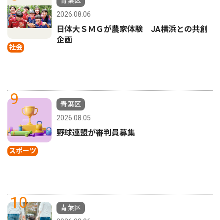
青葉区
2026.08.06
日体大ＳＭＧが農家体験 JA横浜との共創
企画
社会
9
青葉区
2026.08.05
野球連盟が審判員募集
スポーツ
10
青葉区