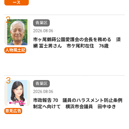
ース
2
青葉区
2026.08.06
市ヶ尾鶴蒔公園愛護会の会長を務める 須
網 冨士男さん 市ケ尾町在住 76歳
人物風土記
3
青葉区
2026.08.06
市政報告 70 議員のハラスメント防止条例
制定へ向けて 横浜市会議員 田中ゆき
意見広告