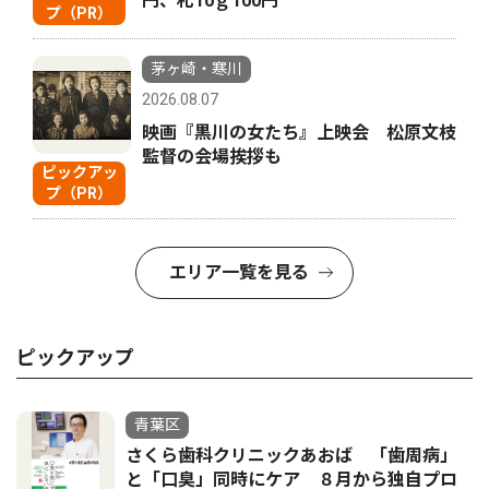
円、札10ｇ100円
プ（PR）
茅ヶ崎・寒川
2026.08.07
映画『黒川の女たち』上映会 松原文枝
監督の会場挨拶も
ピックアッ
プ（PR）
エリア一覧を見る
ピックアップ
青葉区
さくら歯科クリニックあおば 「歯周病」
と「口臭」同時にケア ８月から独自プロ