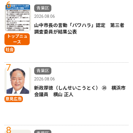
6
青葉区
2026.08.06
山中市長の言動「パワハラ」認定 第三者
調査委員が結果公表
トップニュ
ース
社会
7
青葉区
2026.08.06
新政厚徳（しんせいこうとく） ㉘ 横浜市
会議員 横山 正人
意見広告
8