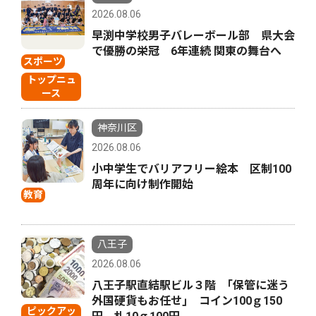
2026.08.06
早渕中学校男子バレーボール部 県大会
で優勝の栄冠 6年連続 関東の舞台へ
スポーツ
トップニュ
ース
神奈川区
2026.08.06
小中学生でバリアフリー絵本 区制100
周年に向け制作開始
教育
八王子
2026.08.06
八王子駅直結駅ビル３階 ｢保管に迷う
外国硬貨もお任せ｣ コイン100ｇ150
ピックアッ