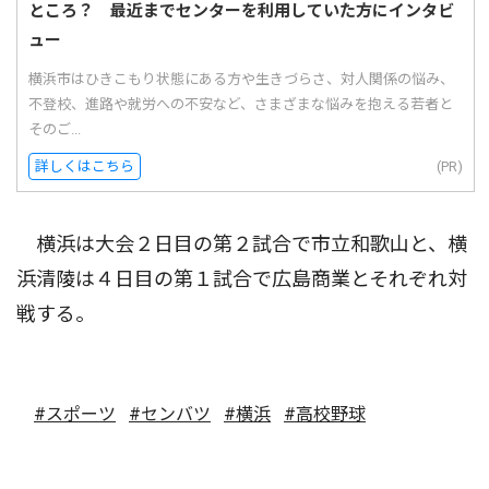
ところ？ 最近までセンターを利用していた方にインタビ
ュー
横浜市はひきこもり状態にある方や生きづらさ、対人関係の悩み、
不登校、進路や就労への不安など、さまざまな悩みを抱える若者と
そのご...
詳しくはこちら
(PR)
横浜は大会２日目の第２試合で市立和歌山と、横
浜清陵は４日目の第１試合で広島商業とそれぞれ対
戦する。
#スポーツ
#センバツ
#横浜
#高校野球