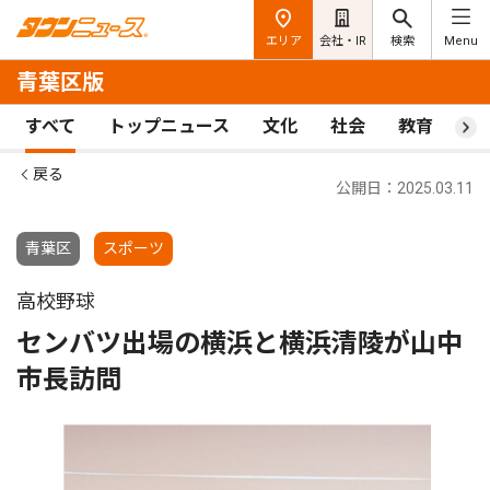
エリア
会社・IR
検索
Menu
青葉区版
すべて
トップニュース
文化
社会
教育
ス
戻る
公開日：2025.03.11
青葉区
スポーツ
高校野球
センバツ出場の横浜と横浜清陵が山中
市長訪問