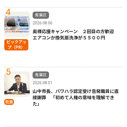
4
青葉区
2026.08.06
奥様応援キャンペーン ２回目の方歓迎
エアコンか換気扇洗浄が５５００円
ピックアッ
プ（PR）
5
青葉区
2026.08.01
山中市長、パワハラ認定受け告発職員に直
接謝罪 「初めて人権の意味を理解でき
社会
た」