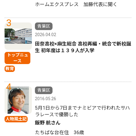
ホームエクスプレス 加藤代表に聞く
3
青葉区
2026.04.02
田奈高校×麻生総合 高校再編・統合で新校誕
生 初年度は１３９人が入学
トップニュ
ース
教育
4
青葉区
2016.05.26
5月1日から7日までナミビアで行われたサハ
ラレースで優勝した
人物風土記
飯野 航さん
たちばな台在住 36歳