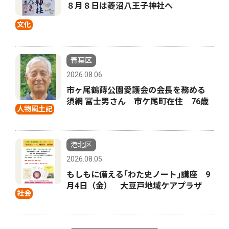
８月８日は菱沼八王子神社へ
文化
青葉区
2026.08.06
市ヶ尾鶴蒔公園愛護会の会長を務める
須網 冨士男さん 市ケ尾町在住 76歳
人物風土記
港北区
2026.08.05
もしもに備える｢わた史ノート｣講座 9
月4日（金） 大豆戸地域ケアプラザ
社会