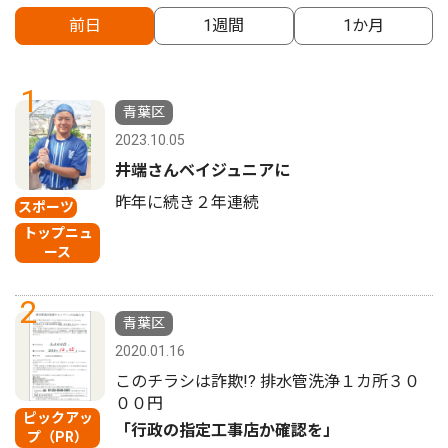
前日
1週間
1か月
1
青葉区
2023.10.05
井端さんベイジュニアに
昨年に続き２年連続
スポーツ
トップニュ
ース
2
青葉区
2020.01.16
このチラシは詐欺!? 排水管洗浄１カ所３０
００円
ピックアッ
「行政の指定工事店か確認を」
プ（PR）