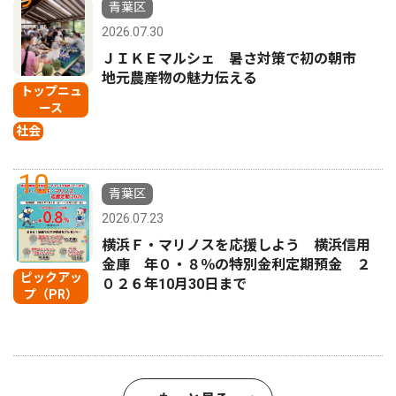
青葉区
2026.07.30
ＪＩＫＥマルシェ 暑さ対策で初の朝市
地元農産物の魅力伝える
トップニュ
ース
社会
10
青葉区
2026.07.23
横浜Ｆ・マリノスを応援しよう 横浜信用
金庫 年０・８％の特別金利定期預金 ２
ピックアッ
０２６年10月30日まで
プ（PR）