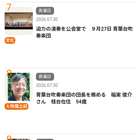
7
青葉区
2026.07.30
迫力の演奏を公会堂で ９月27日 青葉台吹
奏楽団
文化
8
青葉区
2026.07.30
青葉台吹奏楽団の団長を務める 稲実 俊介
さん 桂台在住 54歳
人物風土記
9