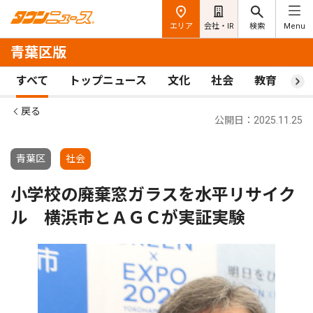
エリア
会社・IR
検索
Menu
青葉区版
すべて
トップニュース
文化
社会
教育
ス
戻る
公開日：2025.11.25
青葉区
社会
小学校の廃棄窓ガラスを水平リサイク
ル 横浜市とＡＧＣが実証実験