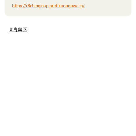
https://r8chinginup.pref.kanagawa.jp/
#青葉区