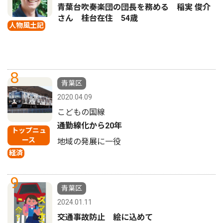
青葉台吹奏楽団の団長を務める 稲実 俊介
さん 桂台在住 54歳
人物風土記
8
青葉区
2020.04.09
こどもの国線
通勤線化から20年
トップニュ
ース
地域の発展に一役
経済
9
青葉区
2024.01.11
交通事故防止 絵に込めて