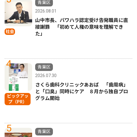
青葉区
2026.08.01
山中市長、パワハラ認定受け告発職員に直
接謝罪 「初めて人権の意味を理解でき
社会
た」
4
青葉区
2026.07.30
さくら歯科クリニックあおば 「歯周病」
と「口臭」同時にケア ８月から独自プロ
ピックアッ
グラム開始
プ（PR）
5
青葉区