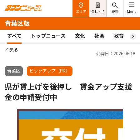
エリア
会社・IR
検索
Menu
青葉区版
すべて
トップニュース
文化
社会
教育
ス
戻る
公開日：2026.06.18
青葉区
ピックアップ（PR）
県が賃上げを後押し 賃金アップ支援
金の申請受付中