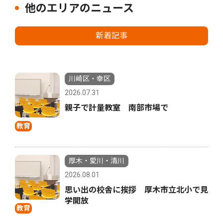
他のエリアのニュース
新着記事
川崎区・幸区
2026.07.31
親子で計量教室 南部市場で
教育
厚木・愛川・清川
2026.08.01
思い出の校舎に挨拶 厚木市立北小で見
学開放
教育