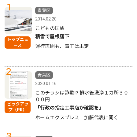
1
青葉区
2014.02.20
こどもの国駅
積雪で屋根落下
トップニュ
ース
運行再開も、着工は未定
2
青葉区
2020.01.16
このチラシは詐欺!? 排水管洗浄１カ所３０
００円
ピックアッ
「行政の指定工事店か確認を」
プ（PR）
ホームエクスプレス 加藤代表に聞く
3