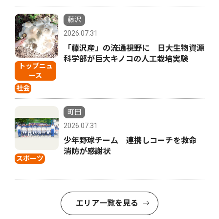
藤沢
2026.07.31
「藤沢産」の流通視野に 日大生物資源
科学部が巨大キノコの人工栽培実験
トップニュ
ース
社会
町田
2026.07.31
少年野球チーム 連携しコーチを救命
消防が感謝状
スポーツ
エリア一覧を見る