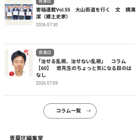
青葉区
寄稿連載Vol.55 大山街道を行く 文 横溝
潔（郷土史家）
2026.07.30
青葉区
「治せる乱視、治せない乱視」 コラム
【60】 悠先生のちょっと気になる目のは
なし
2026.07.09
コラム一覧
青葉区編集室