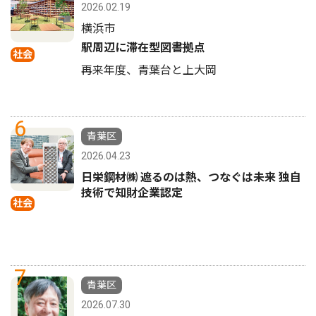
2026.02.19
横浜市
駅周辺に滞在型図書拠点
社会
再来年度、青葉台と上大岡
6
青葉区
2026.04.23
日栄鋼材㈱ 遮るのは熱、つなぐは未来 独自
技術で知財企業認定
社会
7
青葉区
2026.07.30