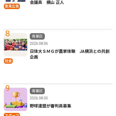
会議員 横山 正人
意見広告
8
青葉区
2026.08.06
日体大ＳＭＧが農家体験 JA横浜との共創
企画
社会
9
青葉区
2026.08.05
野球連盟が審判員募集
スポーツ