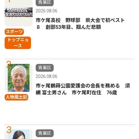
青葉区
2026.08.06
市ケ尾高校 野球部 県大会で初ベスト
８ 創部53年目、掴んだ悲願
スポーツ
トップニュ
ース
2
青葉区
2026.08.06
市ヶ尾鶴蒔公園愛護会の会長を務める 須
網 冨士男さん 市ケ尾町在住 76歳
人物風土記
3
青葉区