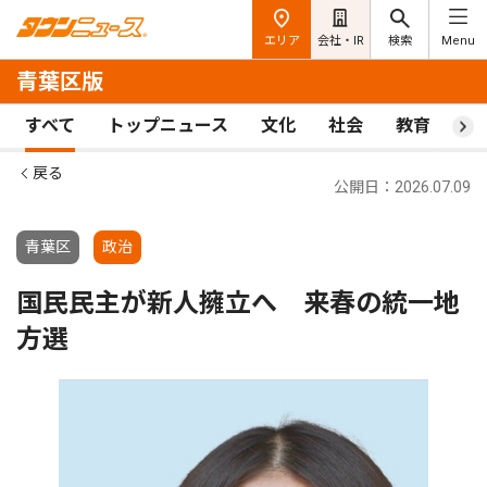
エリア
会社・IR
検索
Menu
青葉区版
すべて
トップニュース
文化
社会
教育
ス
戻る
公開日：2026.07.09
青葉区
政治
国民民主が新人擁立へ 来春の統一地
方選