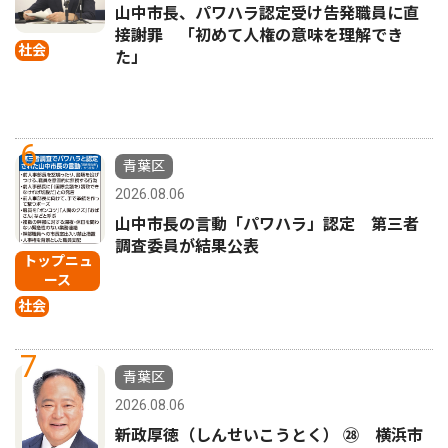
山中市長、パワハラ認定受け告発職員に直
接謝罪 「初めて人権の意味を理解でき
社会
た」
6
青葉区
2026.08.06
山中市長の言動「パワハラ」認定 第三者
調査委員が結果公表
トップニュ
ース
社会
7
青葉区
2026.08.06
新政厚徳（しんせいこうとく） ㉘ 横浜市