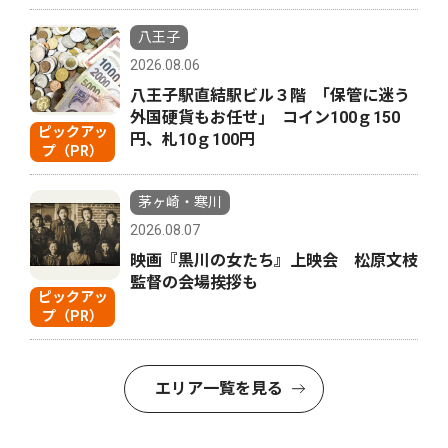
八王子
2026.08.06
八王子駅直結駅ビル３階 ｢保管に迷う
外国硬貨もお任せ｣ コイン100ｇ150
ピックアッ
円、札10ｇ100円
プ（PR）
茅ヶ崎・寒川
2026.08.07
映画『黒川の女たち』上映会 松原文枝
監督の会場挨拶も
ピックアッ
プ（PR）
エリア一覧を見る