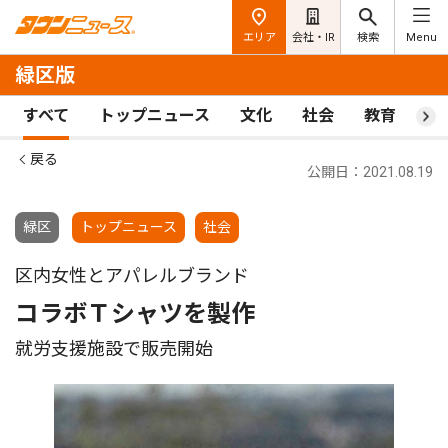
エリア
会社・IR
検索
Menu
緑区版
すべて
トップニュース
文化
社会
教育
ス
戻る
公開日：2021.08.19
緑区
トップニュース
社会
区内女性とアパレルブランド
コラボＴシャツを製作
就労支援施設で販売開始