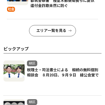
都筑警察署 桜並木郵便局長らに褒状
還付金詐欺未然に防ぐ
社会
エリア一覧を見る
ピックアップ
緑区
税理士・司法書士による 相続の無料個別
相談会 ８月20日、９月９日 緑公会堂で
緑区