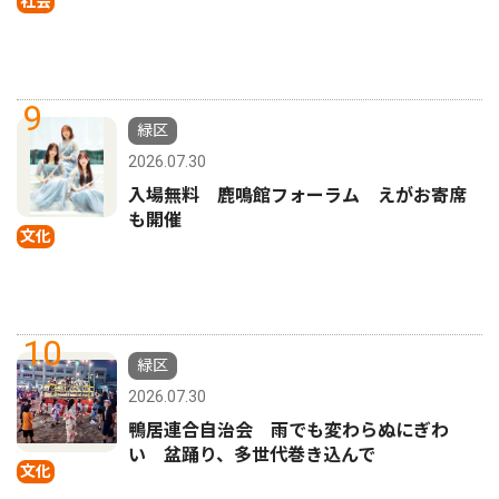
社会
9
緑区
2026.07.30
入場無料 鹿鳴館フォーラム えがお寄席
も開催
文化
10
緑区
2026.07.30
鴨居連合自治会 雨でも変わらぬにぎわ
い 盆踊り、多世代巻き込んで
文化