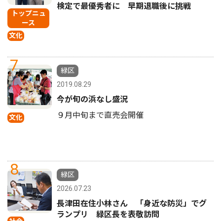
検定で最優秀者に 早期退職後に挑戦
トップニュ
ース
文化
7
緑区
2019.08.29
今が旬の浜なし盛況
９月中旬まで直売会開催
文化
8
緑区
2026.07.23
長津田在住小林さん 「身近な防災」でグ
ランプリ 緑区長を表敬訪問