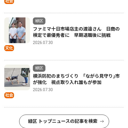
社会
緑区
ファミマ十日市場店主の渡邉さん 日商の
検定で最優秀者に 早期退職後に挑戦
2026.07.30
文化
緑区
横浜防犯のまちづくり ｢ながら見守り｣市
が強化 視点取り入れ誰もが参加
2026.07.30
社会
緑区 トップニュースの記事を検索