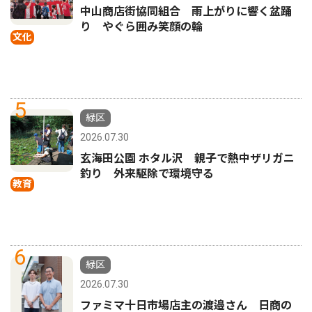
中山商店街協同組合 雨上がりに響く盆踊
り やぐら囲み笑顔の輪
文化
5
緑区
2026.07.30
玄海田公園 ホタル沢 親子で熱中ザリガニ
釣り 外来駆除で環境守る
教育
6
緑区
2026.07.30
ファミマ十日市場店主の渡邉さん 日商の