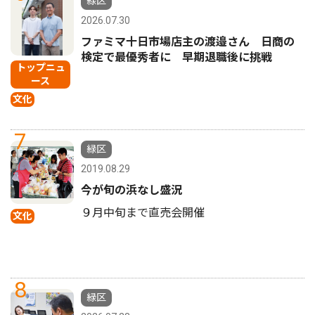
緑区
2026.07.30
ファミマ十日市場店主の渡邉さん 日商の
検定で最優秀者に 早期退職後に挑戦
トップニュ
ース
文化
7
緑区
2019.08.29
今が旬の浜なし盛況
９月中旬まで直売会開催
文化
8
緑区