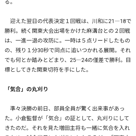
る。
迎えた翌日の代表決定１回戦は、川和に21―18で
勝利。続く関東大会出場をかけた麻溝台との２回戦
は、一進一退の攻防に。一時は５点リードしたもの
の、残り１分30秒で同点に追いつかれる展開。それ
でも何とか踏みとどまり、25―24の僅差で勝利。目
標としてきた関東切符を手にした。
「気合」の丸刈り
準々決勝の前日、部員全員が驚く出来事があっ
た。小倉監督が「気合」の証として、丸刈りにして
きたのだ。それを見た増田主将も一緒に気合を入れ