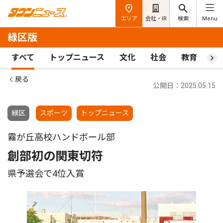
エリア
会社・IR
検索
Menu
緑区版
すべて
トップニュース
文化
社会
教育
ス
戻る
公開日：2025.05.15
緑区
スポーツ
トップニュース
霧が丘高校ハンドボール部
創部初の関東切符
県予選会で4位入賞