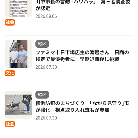
山中市長の言動 ｢パワハラ｣ 第三者調査委
が認定
2026.08.06
社会
緑区
ファミマ十日市場店主の渡邉さん 日商の
検定で最優秀者に 早期退職後に挑戦
2026.07.30
文化
緑区
横浜防犯のまちづくり ｢ながら見守り｣市
が強化 視点取り入れ誰もが参加
2026.07.30
社会