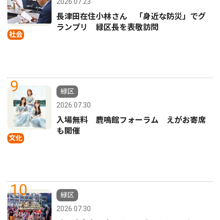
2026.07.23
長津田在住小林さん 「身近な防災」でグ
ランプリ 緑区長を表敬訪問
社会
9
緑区
2026.07.30
入場無料 鹿鳴館フォーラム えがお寄席
も開催
文化
10
緑区
2026.07.30