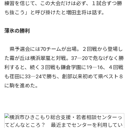
練習を信じて、この大会だけは必ず、１試合ずつ勝
ち抜こう」と呼び掛けたと増田主将は話す。
薄氷の勝利
県予選会には70チームが出場。２回戦から登場し
た霧が丘は横浜翠嵐と対戦。37―20で危なげなく勝
利すると、続く３回戦も鎌倉学園に19―16、４回戦
も荏田に33―24で勝ち、創部以来初めて県ベスト８
に駒を進めた。