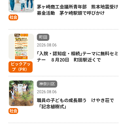
茅ヶ崎商工会議所青年部 熊本地震受け
募金活動 茅ケ崎駅頭で呼びかけ
社会
町田
2026.08.06
｢入院・認知症・相続｣テーマに無料セミ
ナー ８月20日 町田駅近くで
ピックアッ
プ（PR）
神奈川区
2026.08.06
職員の子どもの成長願う けやき荘で
「記念植樹式」
社会