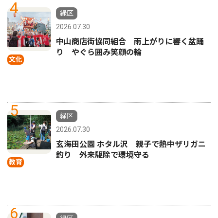
4
緑区
2026.07.30
中山商店街協同組合 雨上がりに響く盆踊
り やぐら囲み笑顔の輪
文化
5
緑区
2026.07.30
玄海田公園 ホタル沢 親子で熱中ザリガニ
釣り 外来駆除で環境守る
教育
6