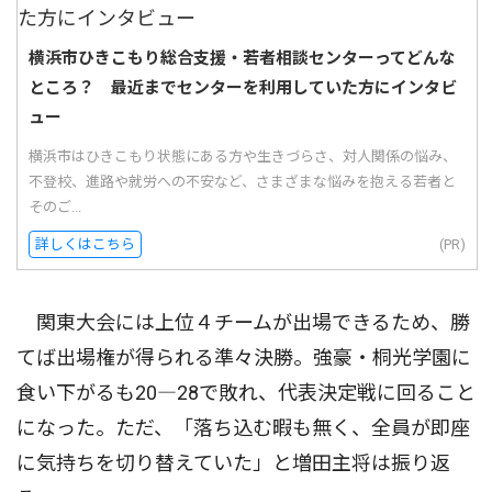
横浜市ひきこもり総合支援・若者相談センターってどんな
ところ？ 最近までセンターを利用していた方にインタビ
ュー
横浜市はひきこもり状態にある方や生きづらさ、対人関係の悩み、
不登校、進路や就労への不安など、さまざまな悩みを抱える若者と
そのご...
詳しくはこちら
(PR)
関東大会には上位４チームが出場できるため、勝
てば出場権が得られる準々決勝。強豪・桐光学園に
食い下がるも20―28で敗れ、代表決定戦に回ること
になった。ただ、「落ち込む暇も無く、全員が即座
に気持ちを切り替えていた」と増田主将は振り返