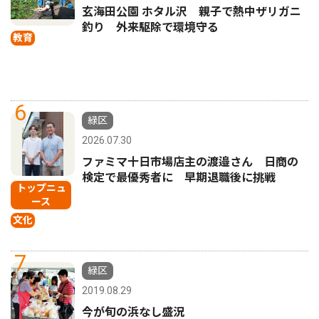
玄海田公園 ホタル沢 親子で熱中ザリガニ
釣り 外来駆除で環境守る
教育
6
緑区
2026.07.30
ファミマ十日市場店主の渡邉さん 日商の
検定で最優秀者に 早期退職後に挑戦
トップニュ
ース
文化
7
緑区
2019.08.29
今が旬の浜なし盛況