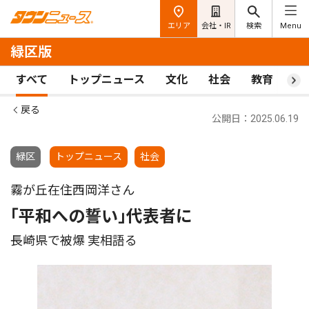
エリア
会社・IR
検索
Menu
緑区版
すべて
トップニュース
文化
社会
教育
ス
戻る
公開日：2025.06.19
緑区
トップニュース
社会
霧が丘在住西岡洋さん
｢平和への誓い｣代表者に
長崎県で被爆 実相語る