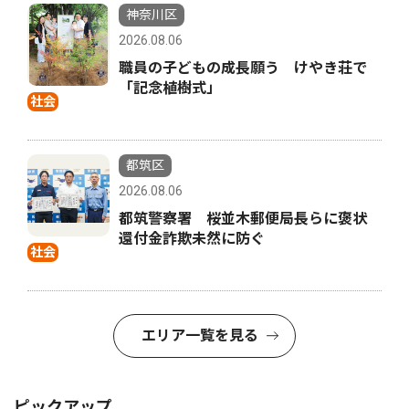
神奈川区
2026.08.06
職員の子どもの成長願う けやき荘で
「記念植樹式」
社会
都筑区
2026.08.06
都筑警察署 桜並木郵便局長らに褒状
還付金詐欺未然に防ぐ
社会
エリア一覧を見る
ピックアップ