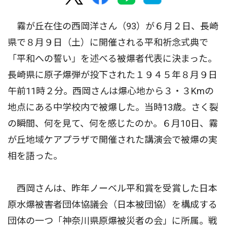
霧が丘在住の西岡洋さん（93）が６月２日、長崎
県で８月９日（土）に開催される平和祈念式典で
「平和への誓い」を述べる被爆者代表に決まった。
長崎県に原子爆弾が投下された１９４５年８月９日
午前11時２分。西岡さんは爆心地から３・３Kmの
地点にある中学校内で被爆した。当時13歳。さく裂
の瞬間、何を見て、何を感じたのか。６月10日、霧
が丘地域ケアプラザで開催された講演会で被爆の実
相を語った。
西岡さんは、昨年ノーベル平和賞を受賞した日本
原水爆被害者団体協議会（日本被団協）を構成する
団体の一つ「神奈川県原爆被災者の会」に所属。戦