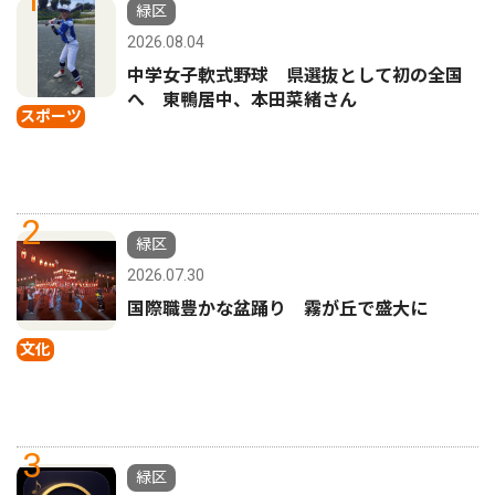
緑区
2026.08.04
中学女子軟式野球 県選抜として初の全国
へ 東鴨居中、本田菜緒さん
スポーツ
2
緑区
2026.07.30
国際職豊かな盆踊り 霧が丘で盛大に
文化
3
緑区