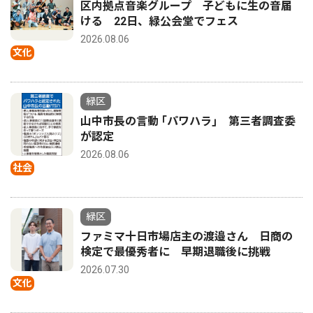
区内拠点音楽グループ 子どもに生の音届
ける 22日、緑公会堂でフェス
2026.08.06
文化
緑区
山中市長の言動 ｢パワハラ｣ 第三者調査委
が認定
2026.08.06
社会
緑区
ファミマ十日市場店主の渡邉さん 日商の
検定で最優秀者に 早期退職後に挑戦
2026.07.30
文化