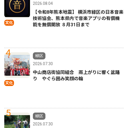
2026.08.04
【令和8年熊本地震】 横浜市緑区の日本音楽
技術協会、熊本県内で音楽アプリの有償機
文化
能を無償開放 ８月31日まで
4
緑区
2026.07.30
中山商店街協同組合 雨上がりに響く盆踊
り やぐら囲み笑顔の輪
文化
5
緑区
2026.07.30