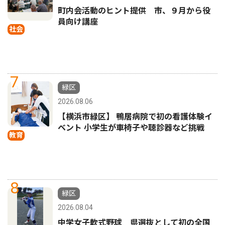
町内会活動のヒント提供 市、９月から役
員向け講座
社会
7
緑区
2026.08.06
【横浜市緑区】 鴨居病院で初の看護体験イ
ベント 小学生が車椅子や聴診器など挑戦
教育
8
緑区
2026.08.04
中学女子軟式野球 県選抜として初の全国