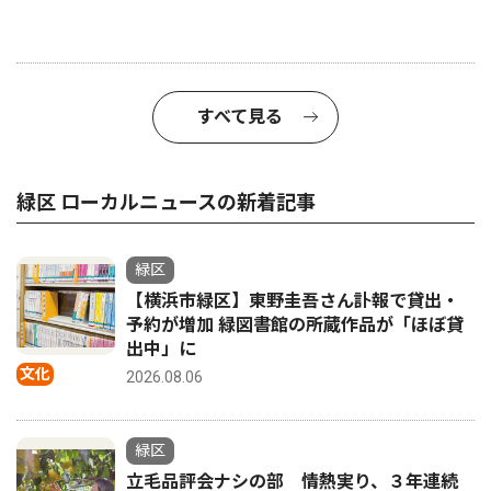
すべて見る
緑区 ローカルニュースの新着記事
緑区
【横浜市緑区】東野圭吾さん訃報で貸出・
予約が増加 緑図書館の所蔵作品が「ほぼ貸
出中」に
文化
2026.08.06
緑区
立毛品評会ナシの部 情熱実り、３年連続