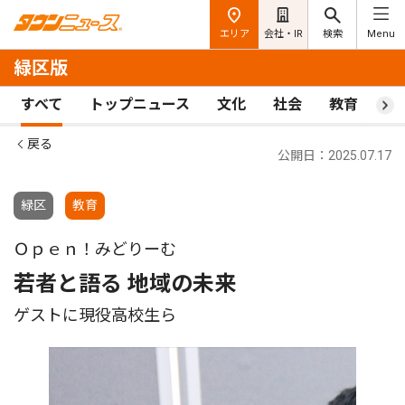
エリア
会社・IR
検索
Menu
緑区版
すべて
トップニュース
文化
社会
教育
ス
戻る
公開日：2025.07.17
緑区
教育
Ｏｐｅｎ！みどりーむ
若者と語る 地域の未来
ゲストに現役高校生ら