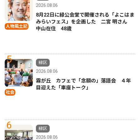
2026.08.06
8月22日に緑公会堂で開催される「よこはま
みらいフェス」を企画した 二宮 明さん
人物風土記
中山在住 48歳
5
緑区
2026.08.06
霧が丘 カフェで「念願の」落語会 ４年
目迎えた「車座トーク」
社会
6
緑区
2026.08.06