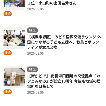
１位 小山町の宮田吉秀さん
2026.08.06
社会
緑区
【横浜市緑区】 みどり国際交流ラウンジ 外
国につながる子ども支援へ、教員とボラン
ティアが意見交換
社会
2026.08.06
緑区
【街かどで】 南長津田団地の交流拠点「カ
フェみなみ」が設立10周年 今後も地域の居
場所を目指して
社会
2026.08.06