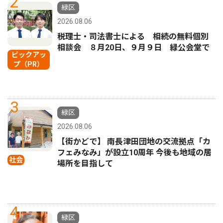
2
緑区
2026.08.06
税理士・司法書士による 相続の無料個別
相談会 ８月20日、９月９日 緑公会堂で
ピックアッ
プ（PR）
3
緑区
2026.08.06
【街かどで】 南長津田団地の交流拠点「カ
フェみなみ」が設立10周年 今後も地域の居
社会
場所を目指して
4
緑区