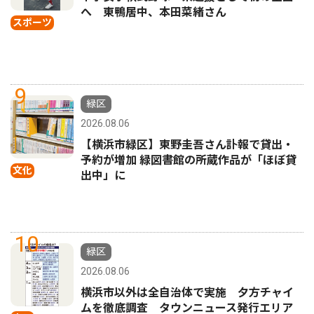
へ 東鴨居中、本田菜緒さん
スポーツ
9
緑区
2026.08.06
【横浜市緑区】東野圭吾さん訃報で貸出・
予約が増加 緑図書館の所蔵作品が「ほぼ貸
文化
出中」に
10
緑区
2026.08.06
横浜市以外は全自治体で実施 夕方チャイ
ムを徹底調査 タウンニュース発行エリア