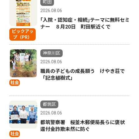
町田
2026.08.06
｢入院・認知症・相続｣テーマに無料セミ
ナー ８月20日 町田駅近くで
ピックアッ
プ（PR）
神奈川区
2026.08.06
職員の子どもの成長願う けやき荘で
「記念植樹式」
社会
都筑区
2026.08.06
都筑警察署 桜並木郵便局長らに褒状
還付金詐欺未然に防ぐ
社会