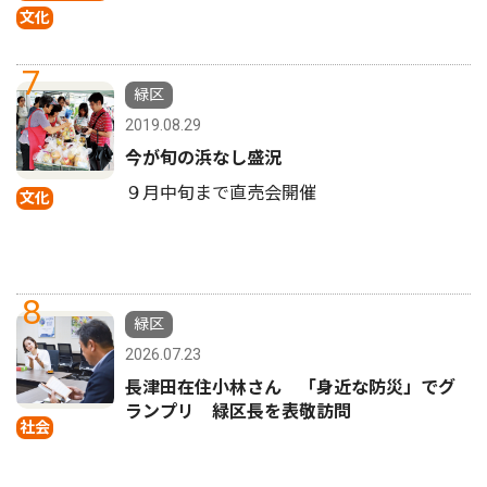
文化
7
緑区
2019.08.29
今が旬の浜なし盛況
９月中旬まで直売会開催
文化
8
緑区
2026.07.23
長津田在住小林さん 「身近な防災」でグ
ランプリ 緑区長を表敬訪問
社会