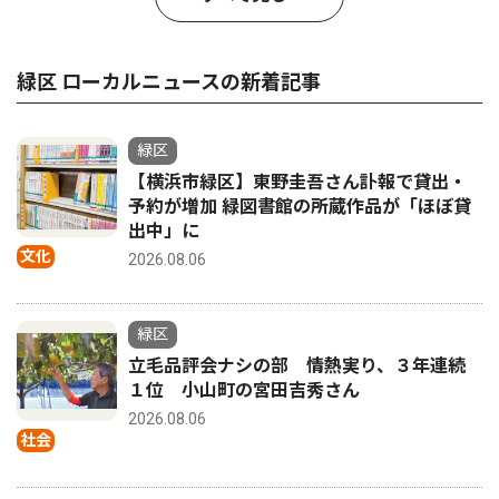
緑区 ローカルニュースの新着記事
緑区
【横浜市緑区】東野圭吾さん訃報で貸出・
予約が増加 緑図書館の所蔵作品が「ほぼ貸
出中」に
文化
2026.08.06
緑区
立毛品評会ナシの部 情熱実り、３年連続
１位 小山町の宮田吉秀さん
2026.08.06
社会