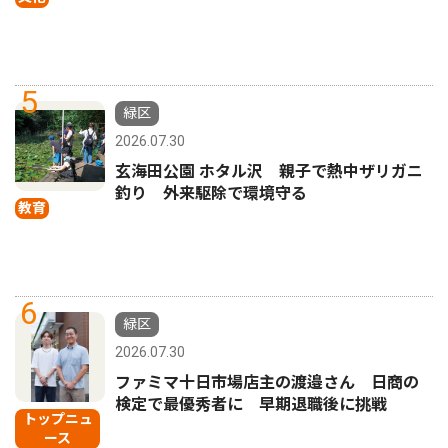
5
緑区
2026.07.30
玄海田公園 ホタル沢 親子で熱中ザリガニ
釣り 外来駆除で環境守る
教育
6
緑区
2026.07.30
ファミマ十日市場店主の渡邉さん 日商の
検定で最優秀者に 早期退職後に挑戦
トップニュ
ース