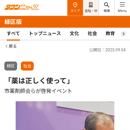
エリア
会社・IR
検索
Menu
緑区版
すべて
トップニュース
文化
社会
教育
ス
戻る
公開日：2025.09.04
緑区
社会
「薬は正しく使って」
市薬剤師会らが啓発イベント