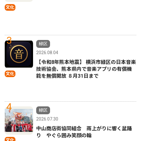
文化
3
緑区
2026.08.04
【令和8年熊本地震】 横浜市緑区の日本音楽
技術協会、熊本県内で音楽アプリの有償機
文化
能を無償開放 ８月31日まで
4
緑区
2026.07.30
中山商店街協同組合 雨上がりに響く盆踊
り やぐら囲み笑顔の輪
文化