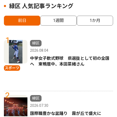
緑区 人気記事ランキング
前日
1週間
1か月
1
緑区
2026.08.04
中学女子軟式野球 県選抜として初の全国
へ 東鴨居中、本田菜緒さん
スポーツ
2
緑区
2026.07.30
国際職豊かな盆踊り 霧が丘で盛大に