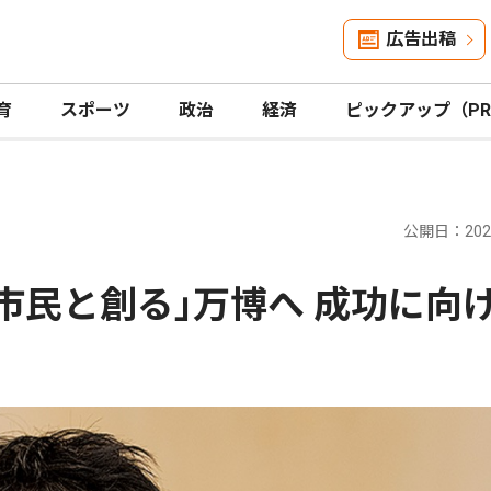
広告出稿
育
スポーツ
政治
経済
ピックアップ（P
公開日：2026
市民と創る｣万博へ 成功に向