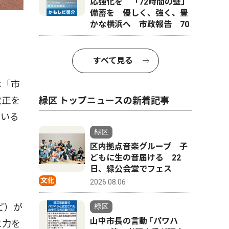
応強化を 「72時間の壁」
備蓄を 優しく、強く、豊
かな横浜へ 市政報告 70
すべて見る
は「市
緑区 トップニュースの新着記事
改正を
ている
緑区
区内拠点音楽グループ 子
どもに生の音届ける 22
日、緑公会堂でフェス
文化
2026.08.06
ど）が
緑区
山中市長の言動 ｢パワハ
に力を