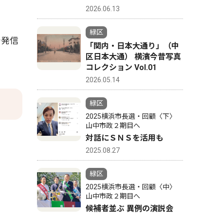
2026.06.13
緑区
で発信
「関内・日本大通り」（中
区日本大通） 横濱今昔写真
コレクション Vol.01
2026.05.14
緑区
2025横浜市長選・回顧〈下〉
山中市政２期目へ
対話にＳＮＳを活用も
2025.08.27
緑区
2025横浜市長選・回顧〈中〉
山中市政２期目へ
候補者並ぶ 異例の演説会