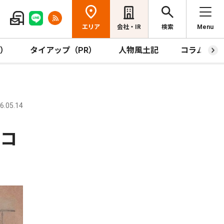
エリア
会社・IR
検索
Menu
R）
タイアップ（PR）
人物風土記
コラム
.05.14
真コ