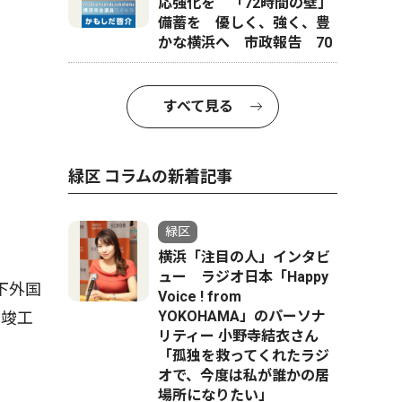
応強化を 「72時間の壁」
備蓄を 優しく、強く、豊
かな横浜へ 市政報告 70
すべて見る
緑区 コラムの新着記事
緑区
横浜「注目の人」インタビ
ュー ラジオ日本「Happy
下外国
Voice ! from
YOKOHAMA」のパーソナ
の竣工
リティー 小野寺結衣さん
）
「孤独を救ってくれたラジ
オで、今度は私が誰かの居
場所になりたい」