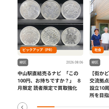
ピックアップ（PR）
社会
6.08.06
緑区
2026.08.06
緑区
ハラ｣
中山駅直結売るナビ ｢この
【街かど
100円、お持ちですか？｣ ８
交流拠点
月限定 読者限定で買取強化
設立10
所を目指