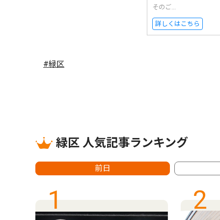
そのご...
詳しくはこちら
#緑区
緑区 人気記事ランキング
前日
1
2