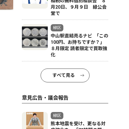
相続の無料個別相談会 ８
月20日、９月９日 緑公会
堂で
緑区
中山駅直結売るナビ ｢この
100円、お持ちですか？｣
８月限定 読者限定で買取強
化
すべて見る
意見広告・議会報告
緑区
熊本地震を受け、更なる対