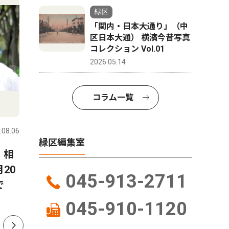
緑区
「関内・日本大通り」（中
区日本大通） 横濱今昔写真
コレクション Vol.01
2026.05.14
コラム一覧
人物風土記
社会
.08.06
緑区
2026.08.06
緑区
緑区編集室
 相
8月22日に緑公会堂で開催さ
霧が丘 
20
れる「よこはまみらいフェ
落語会 
045-913-2711
で
ス」を企画した 二宮 明さ
トーク」
ん 中山在住 48歳
045-910-1120