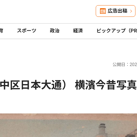
広告出稿
育
スポーツ
政治
経済
ピックアップ（P
公開日：2026
中区日本大通） 横濱今昔写