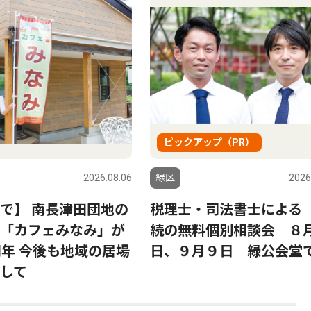
ピックアップ（PR）
2026.08.06
緑区
2026
で】 南長津田団地の
税理士・司法書士による
「カフェみなみ」が
続の無料個別相談会 ８月
周年 今後も地域の居場
日、９月９日 緑公会堂
して