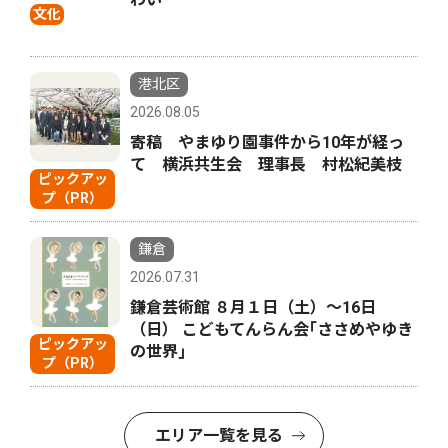
文化
港北区
2026.08.05
寄稿 やまゆり園事件から10年が経っ
て 横浜共生会 理事長 村松紀美枝
ピックアッ
プ（PR）
鎌倉
2026.07.31
鎌倉芸術館 ８月１日（土）〜16日
（日） こどもてんらん会｢ささめやゆき
ピックアッ
の世界｣
プ（PR）
エリア一覧を見る