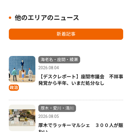
他のエリアのニュース
新着記事
海老名・座間・綾瀬
2026.08.04
【デスクレポート】座間市議会 不祥事
発覚から半年、いまだ処分なし
政治
厚木・愛川・清川
2026.08.05
厚木でラッキーマルシェ ３００人が賑
わい