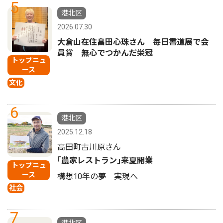
5
港北区
2026.07.30
大倉山在住畠田心珠さん 毎日書道展で会
員賞 無心でつかんだ栄冠
トップニュ
ース
文化
6
港北区
2025.12.18
高田町古川原さん
｢農家レストラン｣来夏開業
トップニュ
ース
構想10年の夢 実現へ
社会
7
港北区