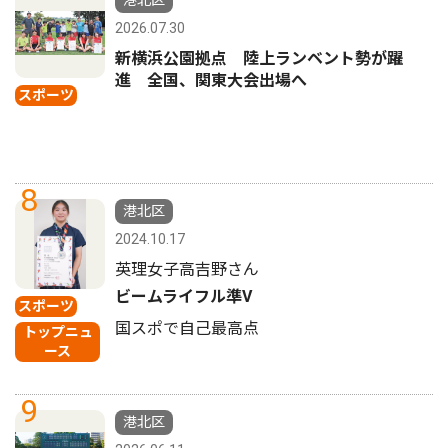
2026.07.30
新横浜公園拠点 陸上ランベント勢が躍
進 全国、関東大会出場へ
スポーツ
8
港北区
2024.10.17
英理女子高吉野さん
ビームライフル準V
スポーツ
国スポで自己最高点
トップニュ
ース
9
港北区