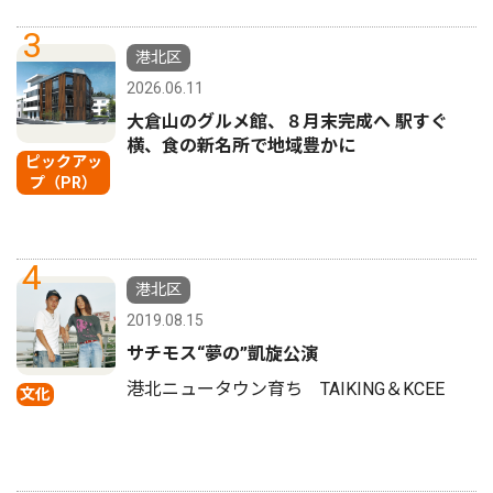
3
港北区
2026.06.11
大倉山のグルメ館、８月末完成へ 駅すぐ
横、食の新名所で地域豊かに
ピックアッ
プ（PR）
4
港北区
2019.08.15
サチモス“夢の”凱旋公演
港北ニュータウン育ち TAIKING＆KCEE
文化