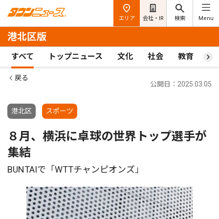
エリア
会社・IR
検索
Menu
港北区版
すべて
トップニュース
文化
社会
教育
ス
戻る
公開日：2025.03.05
港北区
スポーツ
８月、横浜に卓球の世界トップ選手が
集結
BUNTAIで「WTTチャンピオンズ」