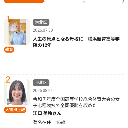
1
港北区
2026.07.30
人生の原点となる母校に 横浜健育高等学
院の12年
教育
2
港北区
2025.08.21
令和７年度全国高等学校総合体育大会の女
子七種競技で全国優勝を収めた
人物風土記
江口 美玲さん
菊名在住 16歳