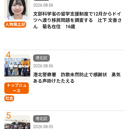
2026.08.06
文部科学省の留学支援制度で12月からドイ
ツへ渡り移民問題を調査する 辻下 文香さ
人物風土記
ん 菊名在住 16歳
4
港北区
2026.08.06
港北警察署 詐欺未然防止で感謝状 勇気
ある声掛けたたえる
トップニュ
ース
社会
5
港北区
2026.08.05