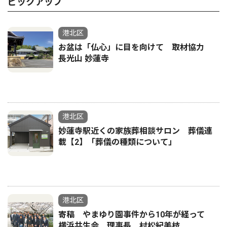
ピックアップ
港北区
お盆は「仏心」に目を向けて 取材協力
長光山 妙蓮寺
港北区
妙蓮寺駅近くの家族葬相談サロン 葬儀連
載【2】「葬儀の種類について」
港北区
寄稿 やまゆり園事件から10年が経って
横浜共生会 理事長 村松紀美枝