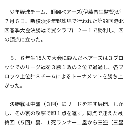
少年野球チーム、師岡ベアーズ(伊藤昌生監督)が
７月６日、新横浜少年野球場で行われた第99回港北
区春季大会決勝戦で翼クラブに２―１で勝利し、区
の頂点に立った。
５、６年生15人で大会に臨んだベアーズは３ブロ
ックでのリーグ戦を３勝１敗の２位で通過し、各ブ
ロック上位計８チームによるトーナメントを勝ち上
がった。
決勝戦は中盤（３回）にリードを許す展開。しか
し、その裏の攻撃で即１点を返す。同点で迎えた最
終回（５回）裏、１死ランナー二塁から三盗（三塁