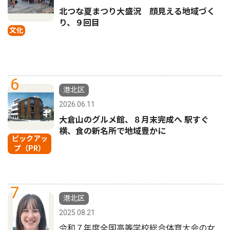
北つな夏まつり大盛況 顔見える地域づく
り、９回目
文化
6
港北区
2026.06.11
大倉山のグルメ館、８月末完成へ 駅すぐ
横、食の新名所で地域豊かに
ピックアッ
プ（PR）
7
港北区
2025.08.21
令和７年度全国高等学校総合体育大会の女