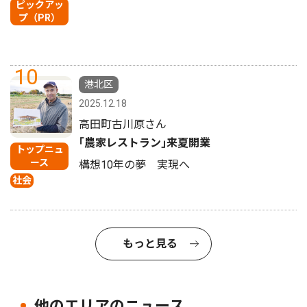
ピックアッ
プ（PR）
10
港北区
2025.12.18
高田町古川原さん
｢農家レストラン｣来夏開業
トップニュ
ース
構想10年の夢 実現へ
社会
もっと見る
他のエリアのニュース