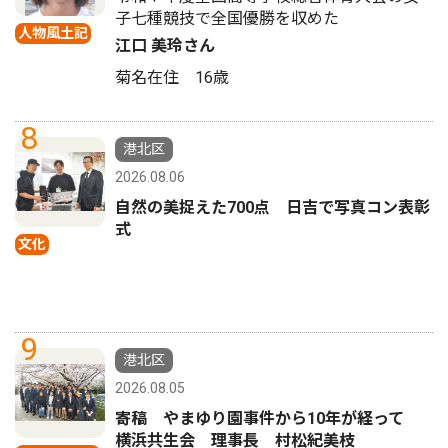
子七種競技で全国優勝を収めた
人物風土記
江口 美玲さん
菊名在住 16歳
8
港北区
2026.08.06
自然の美捉えた700点 日吉で写真コン表彰
式
文化
9
港北区
2026.08.05
寄稿 やまゆり園事件から10年が経って
横浜共生会 理事長 村松紀美枝