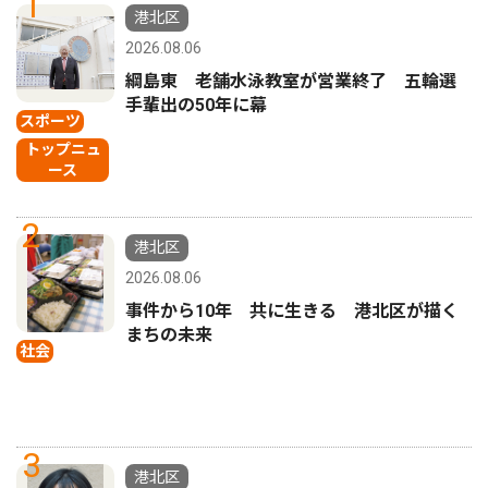
1
港北区
2026.08.06
綱島東 老舗水泳教室が営業終了 五輪選
手輩出の50年に幕
スポーツ
トップニュ
ース
2
港北区
2026.08.06
事件から10年 共に生きる 港北区が描く
まちの未来
社会
3
港北区