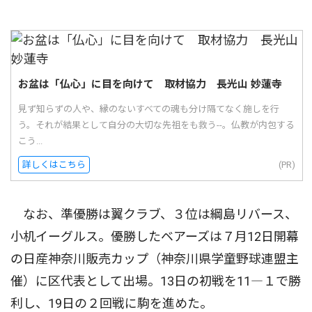
お盆は「仏心」に目を向けて 取材協力 長光山 妙蓮寺
見ず知らずの人や、縁のないすべての魂も分け隔てなく施しを行
う。それが結果として自分の大切な先祖をも救う--。仏教が内包する
こう...
詳しくはこちら
(PR)
なお、準優勝は翼クラブ、３位は綱島リバース、
小机イーグルス。優勝したベアーズは７月12日開幕
の日産神奈川販売カップ（神奈川県学童野球連盟主
催）に区代表として出場。13日の初戦を11―１で勝
利し、19日の２回戦に駒を進めた。