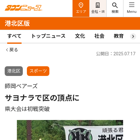
エリア
会社・IR
検索
Menu
港北区版
すべて
トップニュース
文化
社会
教育
ス
戻る
公開日：2025.07.17
港北区
スポーツ
師岡ベアーズ
サヨナラで区の頂点に
県大会は初戦突破