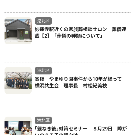
港北区
妙蓮寺駅近くの家族葬相談サロン 葬儀連
載【2】「葬儀の種類について」
港北区
寄稿 やまゆり園事件から10年が経って
横浜共生会 理事長 村松紀美枝
港北区
｢親なき後｣対策セミナー ８月29日 障が