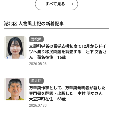
すべて見る
港北区 人物風土記の新着記事
港北区
文部科学省の留学支援制度で12月からドイ
ツへ渡り移民問題を調査する 辻下 文香さ
ん 菊名在住 16歳
2026.08.06
港北区
万華鏡作家として、万華鏡発明者が著した
専門書を翻訳・出版した 中村 明功さん
大豆戸町在住 63歳
2026.07.30