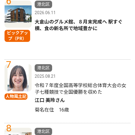
6
港北区
2026.06.11
大倉山のグルメ館、８月末完成へ 駅すぐ
横、食の新名所で地域豊かに
ピックアッ
プ（PR）
7
港北区
2025.08.21
令和７年度全国高等学校総合体育大会の女
子七種競技で全国優勝を収めた
人物風土記
江口 美玲さん
菊名在住 16歳
8
港北区