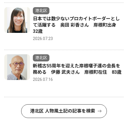
港北区
日本では数少ないプロカイトボーダーとし
て活躍する 奥田 彩香さん 岸根町出身
32歳
2026.07.23
港北区
新稽古55周年を迎えた岸根囃子連の会長を
務める 伊藤 武夫さん 岸根町在住 83歳
2026.07.16
港北区 人物風土記の記事を検索