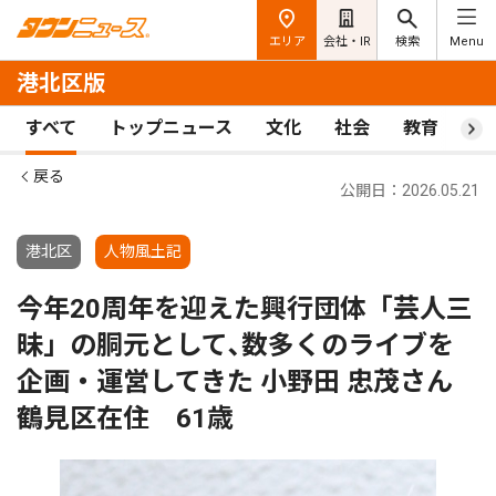
エリア
会社・IR
検索
Menu
港北区版
すべて
トップニュース
文化
社会
教育
ス
戻る
公開日：2026.05.21
港北区
人物風土記
今年20周年を迎えた興行団体「芸人三
昧」の胴元として､数多くのライブを
企画・運営してきた 小野田 忠茂さん
鶴見区在住 61歳