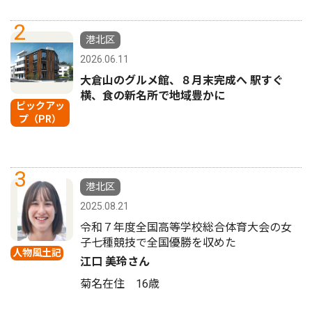
2
港北区
2026.06.11
大倉山のグルメ館、８月末完成へ 駅すぐ
横、食の新名所で地域豊かに
ピックアッ
プ（PR）
3
港北区
2025.08.21
令和７年度全国高等学校総合体育大会の女
子七種競技で全国優勝を収めた
人物風土記
江口 美玲さん
菊名在住 16歳