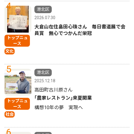
4
港北区
2026.07.30
大倉山在住畠田心珠さん 毎日書道展で会
員賞 無心でつかんだ栄冠
トップニュ
ース
文化
5
港北区
2025.12.18
高田町古川原さん
｢農家レストラン｣来夏開業
トップニュ
ース
構想10年の夢 実現へ
社会
6