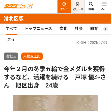
エリア
会社・IR
検索
Menu
港北区版
すべて
トップニュース
文化
社会
教育
ス
戻る
公開日：2026.07.09
港北区
人物風土記
今年２月の冬季五輪で金メダルを獲得
するなど、活躍を続ける 戸塚 優斗さ
ん 旭区出身 24歳