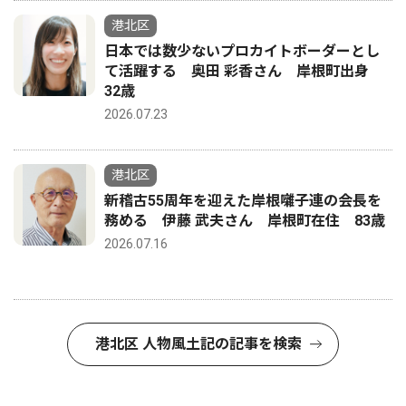
港北区
日本では数少ないプロカイトボーダーとし
て活躍する 奥田 彩香さん 岸根町出身
32歳
2026.07.23
港北区
新稽古55周年を迎えた岸根囃子連の会長を
務める 伊藤 武夫さん 岸根町在住 83歳
2026.07.16
港北区 人物風土記の記事を検索