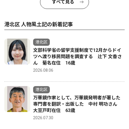
すべて見る
港北区 人物風土記の新着記事
港北区
文部科学省の留学支援制度で12月からドイ
ツへ渡り移民問題を調査する 辻下 文香さ
ん 菊名在住 16歳
2026.08.06
港北区
万華鏡作家として、万華鏡発明者が著した
専門書を翻訳・出版した 中村 明功さん
大豆戸町在住 63歳
2026.07.30