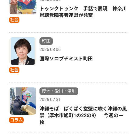
トゥンクトゥンク 手話で表現 神奈川
県聴覚障害者連盟が発案
社会
町田
2026.08.06
国際ソロプチミスト町田
社会
厚木・愛川・清川
2026.07.31
沖縄そば ぱくぱく堂壁に咲く沖縄の風
景（厚木市旭町1の22の9） 今週の一
コラム
枚