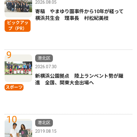
2026.08.05
寄稿 やまゆり園事件から10年が経って
横浜共生会 理事長 村松紀美枝
ピックアッ
プ（PR）
9
港北区
2026.07.30
新横浜公園拠点 陸上ランベント勢が躍
進 全国、関東大会出場へ
スポーツ
10
港北区
2019.08.15